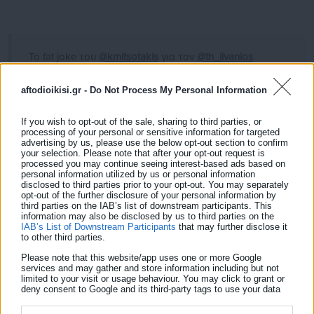
Το fat joke του
@kmitsotakis
για τον
@th_livanios
pic.twitter.com/JIpPCVbM7c
aftodioikisi.gr -
Do Not Process My Personal Information
— Αντιτρας(τ) (@Proglessi)
June 15, 2024
If you wish to opt-out of the sale, sharing to third parties, or
processing of your personal or sensitive information for targeted
advertising by us, please use the below opt-out section to confirm
your selection. Please note that after your opt-out request is
processed you may continue seeing interest-based ads based on
personal information utilized by us or personal information
disclosed to third parties prior to your opt-out. You may separately
opt-out of the further disclosure of your personal information by
third parties on the IAB’s list of downstream participants. This
information may also be disclosed by us to third parties on the
IAB’s List of Downstream Participants
that may further disclose it
to other third parties.
Please note that this website/app uses one or more Google
services and may gather and store information including but not
limited to your visit or usage behaviour. You may click to grant or
deny consent to Google and its third-party tags to use your data
for below specified purposes in below Google consent section.