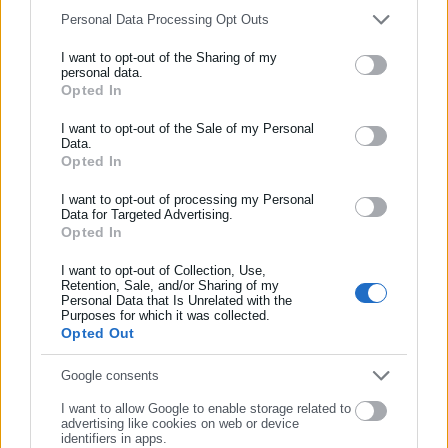
Personal Data Processing Opt Outs
Aftodioikisi News
I want to opt-out of the Sharing of my
Η aftodioikisi.gr είναι η βασική Διαδικτυακή πύλη για τους
personal data.
Opted In
ΕΓΓΡΑΦΗ NEWSLETTER
ΟΤΑ, το Δημόσιο και την Εργασία στην Ελλάδα,
λειτουργώντας από τον Απρίλιο του 2008 ως πηγή έγκυρης
Ενημερωθείτε πρώτοι για ειδήσεις και θέματα από το χώρο της
I want to opt-out of the Sale of my Personal
και συνεχούς ροής ενημέρωσης με ειδήσεις και θέματα από
Data.
Αυτοδιοίκησης, της δημόσιας διοίκησης, της εργασίας, της
Opted In
το χώρο της Αυτοδιοίκησης, της Δημόσιας Διοίκησης, της
ασφάλισης αλλά και γενικότερης επικαιρότητας από την Ελλάδα
Εργασίας, της Ασφάλισης αλλά και γενικότερης
Περισσότερα
και όλο τον κόσμο!
I want to opt-out of processing my Personal
επικαιρότητας από την Ελλάδα και όλο τον κόσμο. Τον Μάιο
Data for Targeted Advertising.
Opted In
Συμπλήρωσε όνομα
του 2010, μόλις δύο χρόνια μετά την έναρξη της λειτουργίας
της τιμήθηκε με το δημοσιογραφικό Βραβείο Μπότση.
I want to opt-out of Collection, Use,
Παράλληλα, αποτελεί κόμβο αμφίδρομης επικοινωνίας
Retention, Sale, and/or Sharing of my
Τελευταία νέα
Δημοφιλή
Personal Data that Is Unrelated with the
μεταξύ πολιτικών, αιρετών της Αυτοδιοίκησης αλλά και
Συμπλήρωσε επώνυμο
Όλα τα νέα
Purposes for which it was collected.
επιχειρηματιών με τους πολίτες και τους εργαζόμενους στο
Opted Out
δημόσιο και ιδιωτικό τομέα, ενώ λειτουργεί ως δίαυλος
διαδραστικής ενημέρωσης και επικοινωνίας μεταξύ της
Συμπλήρωσε email
Google consents
Προτεινόμενα άρθρα
Περιφέρειας και του Κέντρου. Καθημερινά δέχεται
I want to allow Google to enable storage related to
εκατοντάδες χιλιάδες επισκέψεις από εργαζόμενους στο
advertising like cookies on web or device
identifiers in apps.
δημόσιο και ιδιωτικό τομέα, πολιτικούς, αιρετούς της