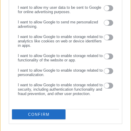
Αυτοδιοίκησης, επιχειρηματίες και, κυρίως, πολίτες που
I want to allow my user data to be sent to Google
ενδιαφέρονται για τοπικά, εργασιακά, ασφαλιστικά αλλά και
for online advertising purposes.
ΣΥΝΕΧΙΣΤΕ ΣΤΟ WEBSITE
για γενικότερα θέματα της επικαιρότητας.
I want to allow Google to send me personalized
advertising.
ΕΓΓΡΑΦΗ
07.08.2026 | 10:59
07.08.2026 | 07:20
I want to allow Google to enable storage related to
Έκτακτο επίδομα παιδιού:
Πόθεν Έσχες: Τι δηλώνει ο
analytics like cookies on web or device identifiers
in apps.
«Κλειδώνει» ως 10
Δήμαρχος Αμφιλοχίας
Αυγούστου – Και επιπλέον
I want to allow Google to enable storage related to
προϋπόθεση
functionality of the website or app.
Σχετικά άρθρα
I want to allow Google to enable storage related to
personalization.
I want to allow Google to enable storage related to
security, including authentication functionality and
fraud prevention, and other user protection.
CONFIRM
15.06.2024 | 10:10
14.06.2024 | 16:18
Τί γύρευαν 12 δήμαρχοι στην
Βουλή: Έρχεται η πρώτη
Επίδαυρο
εμφάνιση Κασσελάκη -Ποιος