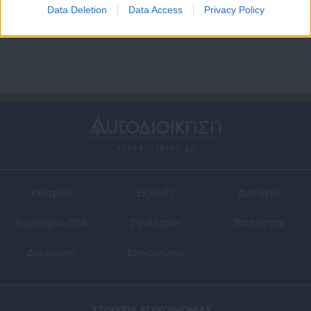
υπουργός τον καλεί σε
Data Deletion
Data Access
Privacy Policy
“μονομαχία”
Κεντρική
Εκλογές
Διαύγεια
Ευρετήριο ΟΤΑ
Σύνδεσμοι
Ταυτότητα
Διαφήμιση
Επικοινωνία
ΣΤΟΙΧΕΙΑ ΕΠΙΚΟΙΝΩΝΙΑΣ