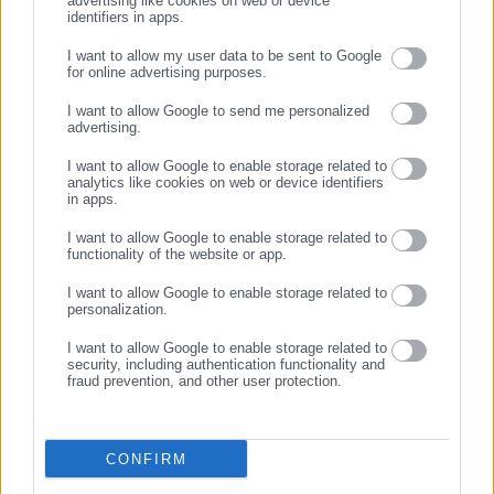
advertising like cookies on web or device
θέματα, τα οποία, καλύπτουν τις προδιαγραφές των
identifiers in apps.
Προγραμμάτων Σπουδών, προσεγγίζουν τη «οπτική
I want to allow my user data to be sent to Google
PISA», και δίνουν έμφαση στην επίλυση καθημερινών
for online advertising purposes.
προβλημάτων μέσω αξιοποίησης στοιχείων κριτικής
ΣΥΝΕΧΙΣΤΕ ΣΤΟ WEBSITE
σκέψης. Συγκεκριμένα, η ΤΘΔΔ εμπλουτίστηκε με την
I want to allow Google to send me personalized
advertising.
προσθήκη 70 σχετικών θεμάτων για το μάθημα της
ΕΓΓΡΑΦΗ
Νεοελληνικής Γλώσσας και Λογοτεχνίας, 70 θεμάτων
I want to allow Google to enable storage related to
analytics like cookies on web or device identifiers
για το μάθημα της Άλγεβρας, 35 θεμάτων για το
in apps.
μάθημα της Φυσικής και 35 θεμάτων για το μάθημα της
I want to allow Google to enable storage related to
Χημείας. Όλα τα θέματα συνοδεύονται από τις
functionality of the website or app.
ενδεικτικές απαντήσεις τους.
I want to allow Google to enable storage related to
personalization.
I want to allow Google to enable storage related to
security, including authentication functionality and
fraud prevention, and other user protection.
CONFIRM