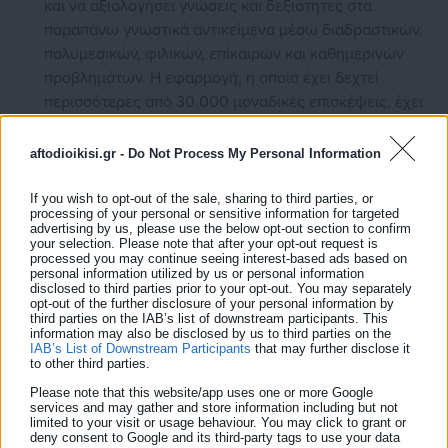
και να αξιολογήσει γνώσεις και δεξιότητες στα
παραπάνω γνωστικά αντικείμενα μέσω διαδραστικών,
πολυμεσικών, φιλικών, επίκαιρων και καθημερινών
προβλημάτων. Η εφαρμογή, η οποία έχει δεχτεί
περισσότερες από 30.000 μοναδικές επισκέψεις, έχει
εμπλουτιστεί σημαντικά από τον περασμένο
Φεβρουάριο και πλέον σε αυτή έχουν ήδη
aftodioikisi.gr -
Do Not Process My Personal Information
καταχωριστεί περισσότερα από 240 θέματα, τα οποία
συνοδεύονται από περισσότερες από 800 ερωτήσεις
If you wish to opt-out of the sale, sharing to third parties, or
processing of your personal or sensitive information for targeted
ανίχνευσης διαστάσεων εγγραμματισμού των
advertising by us, please use the below opt-out section to confirm
your selection. Please note that after your opt-out request is
μαθητών/τριών. Για κάθε ερώτηση παρέχεται
processed you may continue seeing interest-based ads based on
ανατροφοδότηση, η οποία βοηθά (κυρίως τους
personal information utilized by us or personal information
disclosed to third parties prior to your opt-out. You may separately
εκπαιδευτικούς) στη διδακτική αξιοποίηση της
opt-out of the further disclosure of your personal information by
εφαρμογής. Η εφαρμογή βρίσκεται στη διεύθυνση:
third parties on the IAB’s list of downstream participants. This
information may also be disclosed by us to third parties on the
https://skills4life.gr/
IAB’s List of Downstream Participants
that may further disclose it
to other third parties.
Η Τράπεζα Θεμάτων του Skills4Life είναι διαθέσιμη
πλέον σε ειδικά διαμορφωμένη διαδραστική
Please note that this website/app uses one or more Google
services and may gather and store information including but not
διαδικτυακή εφαρμογή, η οποία επιτρέπει στους/στις
limited to your visit or usage behaviour. You may click to grant or
deny consent to Google and its third-party tags to use your data
εκπαιδευτικούς όλων των σχολικών μονάδων της