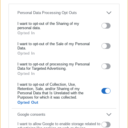
for below specified purposes in below Google consent section.
χώρας να αξιολογήσουν, γνώσεις και δεξιότητες των
μαθητών/τριών σε θέματα κατανόησης κειμένου,
Personal Data Processing Opt Outs
μαθηματικών και των φυσικών επιστημών. Οι
I want to opt-out of the Sharing of my
εκπαιδευτικοί μπορούν να δημιουργούν, συνδυάζοντας
personal data.
θέματα διαφορετικού αντικειμένου και βαθμού
Opted In
ΕΓΓΡΑΦΗ NEWSLETTER
δυσκολίας και να δημιουργούν τα δικά τους φύλλα
Ενημερωθείτε πρώτοι για ειδήσεις και θέματα από το χώρο της
I want to opt-out of the Sale of my Personal
εργασίας (booklets), με τη βοήθεια των οποίων έχουν
Data.
Αυτοδιοίκησης, της δημόσιας διοίκησης, της εργασίας, της
τη δυνατότητα να οργανώνουν τον τρόπο μάθησης, με
Opted In
ασφάλισης αλλά και γενικότερης επικαιρότητας από την Ελλάδα
στόχο την καλλιέργεια της διερευνητικής, κριτικής και
και όλο τον κόσμο!
I want to opt-out of processing my Personal
επιστημονικής σκέψης των μαθητών/τριών τους. Η
Data for Targeted Advertising.
εφαρμογή λειτουργεί και ως περιβάλλον εξοικείωσης
Opted In
Συμπλήρωσε όνομα
με το περιβάλλον της έρευνας PISA και βρίσκεται στη
I want to opt-out of Collection, Use,
διεύθυνση https://simulation.pisa4u.gr/. Όλα τα
Retention, Sale, and/or Sharing of my
Personal Data that Is Unrelated with the
σχολεία μπορούν να λάβουν κωδικούς πρόσβασης,
Συμπλήρωσε επώνυμο
Purposes for which it was collected.
ακολουθώντας τις οδηγίες που υπάρχουν στην αρχική
Opted Out
οθόνη.
Συμπλήρωσε email
Google consents
Η Τράπεζα Θεμάτων Διαβαθμισμένης Δυσκολίας
(ΤΘΔΔ) της Α’ Λυκείου εμπλουτίστηκε με 210 νέα
I want to allow Google to enable storage related to