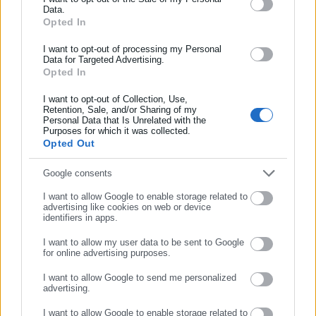
Data.
Αυτοδιοίκησης, της δημόσιας διοίκησης, της εργασίας, της
Opted In
ασφάλισης αλλά και γενικότερης επικαιρότητας από την Ελλάδα
και όλο τον κόσμο!
I want to opt-out of processing my Personal
Data for Targeted Advertising.
Opted In
Συμπλήρωσε όνομα
I want to opt-out of Collection, Use,
Retention, Sale, and/or Sharing of my
Personal Data that Is Unrelated with the
Συμπλήρωσε επώνυμο
Purposes for which it was collected.
Παναγιώτης Θεοδωρόπουλος
Opted Out
Ο Παναγιώτης Θεοδωρόπουλος είναι δημοσιογράφος με
Συμπλήρωσε email
Google consents
εξειδίκευση στο πολιτικό ρεπορτάζ και στην κάλυψη
θεμάτων της τοπικής αυτοδιοίκησης σε ψηφιακά και
I want to allow Google to enable storage related to
advertising like cookies on web or device
ραδιοφωνικά μέσα. Ξεκίνησε σε ηλικία 22 χρονών ως
identifiers in apps.
μαθητευόμενος στην εφημερίδα «Ριζοσπάστης», όπου έμεινε
για 18 χρόνια καλύπτοντας το κοινωνικό, πολιτικό και
Περισσότερα
I want to allow my user data to be sent to Google
for online advertising purposes.
κυβερνητικό ρεπορτάζ. Εχει συνεργαστεί με το περιοδικό
ΣΥΝΕΧΙΣΤΕ ΣΤΟ WEBSITE
«Unfollow» κάνοντας ερευνητική δημοσιογραφία. Από το
Tags:
I want to allow Google to send me personalized
ΜΑΘΗΜΑΤΙΚΑ,
ΠΑΝΕΛΛΑΔΙΚΕΣ
advertising.
2019 δουλεύει στο ραδιοφωνικό σταθμό Αθήνα 9.84.
ΕΓΓΡΑΦΗ
Εργάζεται στο aftodioikisi.gr από το 2016, ενώ τα τελευταία
I want to allow Google to enable storage related to