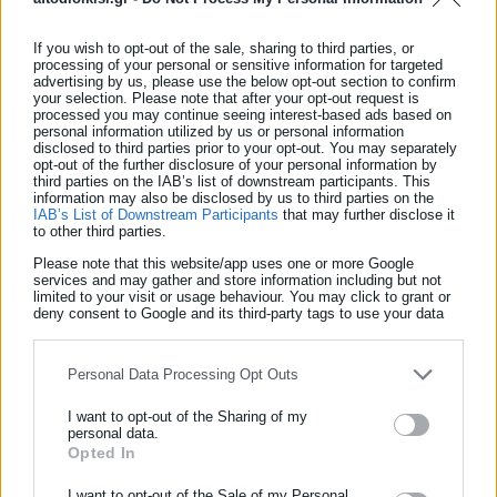
If you wish to opt-out of the sale, sharing to third parties, or
processing of your personal or sensitive information for targeted
advertising by us, please use the below opt-out section to confirm
your selection. Please note that after your opt-out request is
processed you may continue seeing interest-based ads based on
personal information utilized by us or personal information
disclosed to third parties prior to your opt-out. You may separately
opt-out of the further disclosure of your personal information by
third parties on the IAB’s list of downstream participants. This
information may also be disclosed by us to third parties on the
IAB’s List of Downstream Participants
that may further disclose it
to other third parties.
Please note that this website/app uses one or more Google
services and may gather and store information including but not
limited to your visit or usage behaviour. You may click to grant or
deny consent to Google and its third-party tags to use your data
for below specified purposes in below Google consent section.
Personal Data Processing Opt Outs
I want to opt-out of the Sharing of my
personal data.
Opted In
ΕΓΓΡΑΦΗ NEWSLETTER
Ενημερωθείτε πρώτοι για ειδήσεις και θέματα από το χώρο της
I want to opt-out of the Sale of my Personal