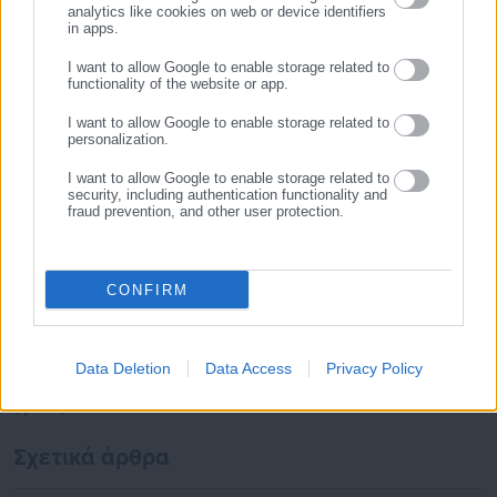
χρόνια κατέχει τη θέση του Διευθυντή Σύνταξης της
analytics like cookies on web or device identifiers
in apps.
Τελευταία νέα
Δημοφιλή
ιστοσελίδας.
https://www.facebook.com/theodoropan
Όλα τα νέα
I want to allow Google to enable storage related to
functionality of the website or app.
I want to allow Google to enable storage related to
personalization.
Προτεινόμενα άρθρα
I want to allow Google to enable storage related to
security, including authentication functionality and
fraud prevention, and other user protection.
CONFIRM
29.07.2026 | 07:40
29.07.2026 | 07:20
Και τρίτος περιφερειάρχης το
Πόθεν Έσχες: Αυτά δηλώνει
Data Deletion
Data Access
Privacy Policy
σκέφτεται για δήμαρχος
ο Δήμαρχος Σύμης
(φωτο)
Σχετικά άρθρα