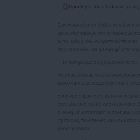
Προσθήκη του aftodioikisi.gr ω
Ξεκίνησαν χθες το βράδυ στις 8 οι αι
φιλοξενία παιδιών στους παιδικούς στα
12 το βράδυ, ενώ οι οριστικοί πίνακ
στις 29 Ιουλίου και η εγγραφή στις δο
Το πρόγραμμα συγχρηματοδοτείται α
Να σημειώσουμε ότι στο συγκεκριμένο
έχουν δικαίωμα συμμετοχής και οι δημόσ
Δικαίωμα συμμετοχής έχουν οι άνεργε
στον ιδιωτικό τομέα. Αποκλείονται οι δ
οικονομική κατάσταση (εισόδημα), η ε
(τρίτεκνες, πολύτεκνες, ΑΜΕΑ). Εκτός 
γίνονται δεκτές.