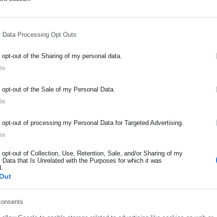
ε να επικοινωνείτε και με
το τηλεφωνικό κέντρο της ΕΕΤΑΑ και 
l Data Processing Opt Outs
ά, Χημεία και Αρχές Οικονομικής Θεωρίας
o opt-out of the Sharing of my personal data.
In
ψήφιοι
ΡΑΦΗ NEWSLETTER
o opt-out of the Sale of my Personal Data.
οί: Σε λειτουργία το τηλεφωνικό κέντρο
ωθείτε πρώτοι για ειδήσεις και θέματα από το χώρο της Αυτοδιο
In
μόσιας διοίκησης, της εργασίας, της ασφάλισης αλλά και γενικότερ
ρότητας από την Ελλάδα και όλο τον κόσμο!
o opt-out of processing my Personal Data for Targeted Advertising.
In
ήρωσε όνομα
o opt-out of Collection, Use, Retention, Sale, and/or Sharing of my
 Data that Is Unrelated with the Purposes for which it was
d.
ήρωσε επώνυμο
Out
consents
ρωσε email