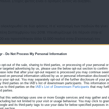
αιδιά. Στόχος φέτος είναι ο αριθμός αυτός να αυξηθεί.
 ολοκληρωθεί σε δύο φάσεις. Η α΄ κατανομή των παιδιών θα γίνει
 τέλη Σεπτεμβρίου του 2018. Υπενθυμίζουμε ότι πέρυσι στην α΄
500 και προστέθηκαν άλλα 12.000 παιδιά στην β΄κατανομή τον
gr -
Do Not Process My Personal Information
παραμένει η έλλειψη δομών σε αρκετούς ΟΤΑ της χώρας. Έχει
 ένα πρόγραμμα άμεσης δημιουργίας 1-2 τμημάτων το 2018 σε κάθ
o opt-out of the sale, sharing to third parties, or processing of your personal or
ια ή ενοικιαζόμενα, ύψους 15.000.000 Ευρώ. Το ίδιο θα επαναληφθ
or targeted advertising by us, please use the below opt-out section to confirm
ease note that after your opt-out request is processed you may continue seein
 έλλειμμα και να αυξηθούν οι διαθέσιμες θέσεις κατά 10.000 παιδι
ed on personal information utilized by us or personal information disclosed to
 to your opt-out. You may separately opt-out of the further disclosure of your p
y third parties on the IAB’s list of downstream participants. This information
ου εμπλέκονται στον ευαίσθητο αυτό τομέα της προσχολικής
us to third parties on the
IAB’s List of Downstream Participants
that may furt
κοί Σταθμοί) πιστεύουμε ότι φέτος θα έχουμε μια καλύτερη χρονιά
rd parties.
α τελευταία χρόνια αυτή η γόνιμη συνεργασία έφερε θετικά
that this website/app uses one or more Google services and may gather and s
ncluding but not limited to your visit or usage behaviour. You may click to gra
ogle and its third-party tags to use your data for below specified purposes in
nt section.