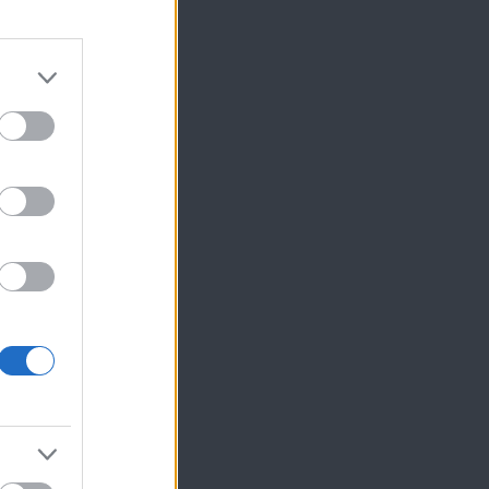
το
ίκησης,
ης