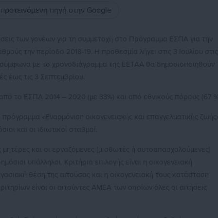
ς προτεινόμενη πηγή στην Google
τήσεις των γονέων για τη συμμετοχή στο Πρόγραμμα ΕΣΠΑ για την
θμούς την περίοδο 2018-19. Η προθεσμία λήγει στις 3 Ιουλίου στις
ες, σύμφωνα με το χρονοδιάγραμμα της ΕΕΤΑΑ θα δημοσιοποιηθούν
μές έως τις 3 Σεπτεμβρίου.
πό το ΕΣΠΑ 2014 – 2020 (με 33%) και από εθνικούς πόρους (67 %
 πρόγραμμα «Εναρμόνιση οικογενειακής και επαγγελματικής ζωής
ιοι και οι ιδιωτικοί σταθμοί.
ς μητέρες και οι εργαζόμενες (μισθωτές ή αυτοαπασχολούμενες)
ημόσιοι υπάλληλοι. Κριτήρια επιλογής είναι η οικογενειακή
ργασιακή θέση της αιτούσας και η οικογενειακή τους κατάσταση
κριτηρίων είναι οι αιτούντες ΑΜΕΑ των οποίων όλες οι αιτήσεις