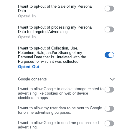
Ενημερωθείτε πρώτοι για ειδήσεις και θέματα από το χώρο της
I want to opt-out of the Sale of my Personal
Data.
Αυτοδιοίκησης, της δημόσιας διοίκησης, της εργασίας, της
Opted In
ασφάλισης αλλά και γενικότερης επικαιρότητας από την Ελλάδα
και όλο τον κόσμο!
I want to opt-out of processing my Personal
Data for Targeted Advertising.
Opted In
Συμπλήρωσε όνομα
I want to opt-out of Collection, Use,
Retention, Sale, and/or Sharing of my
Personal Data that Is Unrelated with the
Συμπλήρωσε επώνυμο
Purposes for which it was collected.
Opted Out
Συμπλήρωσε email
Google consents
I want to allow Google to enable storage related to
advertising like cookies on web or device
identifiers in apps.
I want to allow my user data to be sent to Google
for online advertising purposes.
ΣΥΝΕΧΙΣΤΕ ΣΤΟ WEBSITE
I want to allow Google to send me personalized
advertising.
ΕΓΓΡΑΦΗ