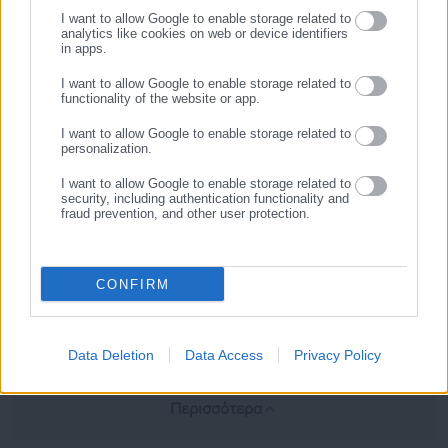
I want to allow Google to enable storage related to
analytics like cookies on web or device identifiers
in apps.
I want to allow Google to enable storage related to
functionality of the website or app.
I want to allow Google to enable storage related to
personalization.
I want to allow Google to enable storage related to
security, including authentication functionality and
fraud prevention, and other user protection.
Aftodioikisi News
CONFIRM
Η aftodioikisi.gr είναι η βασική Διαδικτυακή πύλη για τους
ΟΤΑ, το Δημόσιο και την Εργασία στην Ελλάδα,
λειτουργώντας από τον Απρίλιο του 2008 ως πηγή έγκυρης
Data Deletion
Data Access
Privacy Policy
και συνεχούς ροής ενημέρωσης με ειδήσεις και θέματα από
το χώρο της Αυτοδιοίκησης, της Δημόσιας Διοίκησης, της
Εργασίας, της Ασφάλισης αλλά και γενικότερης
Περισσότερα
επικαιρότητας από την Ελλάδα και όλο τον κόσμο. Τον Μάιο