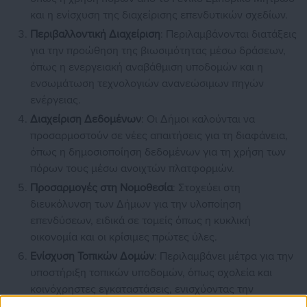
και η ενίσχυση της διαχείρισης επενδυτικών σχεδίων.
Περιβαλλοντική Διαχείριση
: Περιλαμβάνονται διατάξεις
για την προώθηση της βιωσιμότητας μέσω δράσεων,
όπως η ενεργειακή αναβάθμιση υποδομών και η
ενσωμάτωση τεχνολογιών ανανεώσιμων πηγών
ενέργειας.
Διαχείριση Δεδομένων
: Οι Δήμοι καλούνται να
προσαρμοστούν σε νέες απαιτήσεις για τη διαφάνεια,
όπως η δημοσιοποίηση δεδομένων για τη χρήση των
πόρων τους μέσω ανοιχτών πλατφορμών.
Προσαρμογές στη Νομοθεσία
: Στοχεύει στη
διευκόλυνση των Δήμων για την υλοποίηση
επενδύσεων, ειδικά σε τομείς όπως η κυκλική
οικονομία και οι κρίσιμες πρώτες ύλες.
Ενίσχυση Τοπικών Δομών
: Περιλαμβάνει μέτρα για την
υποστήριξη τοπικών υποδομών, όπως σχολεία και
κοινόχρηστες εγκαταστάσεις, ενισχύοντας την
ποιότητα των παρεχόμενων υπηρεσιών.