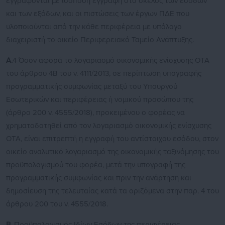
εγγράφονται με ισόποση εγγραφή στο σκέλος των εσόδων
και των εξόδων, και οι πιστώσεις των έργων ΠΔΕ που
υλοποιούνται από την κάθε περιφέρεια με υπόλογο
διαχειριστή το οικείο Περιφερειακό Ταμείο Ανάπτυξης.
Α.
4 Όσον αφορά το λογαριασμό οικονομικής ενίσχυσης ΟΤΑ
του άρθρου 4Β του ν. 4111/2013, σε περίπτωση υπογραφής
προγραμματικής συμφωνίας μεταξύ του Υπουργού
Εσωτερικών και περιφέρειας ή νομικού προσώπου της
(άρθρο 200 ν. 4555/2018), προκειμένου ο φορέας να
χρηματοδοτηθεί από τον λογαριασμό οικονομικής ενίσχυσης
ΟΤΑ, είναι επιτρεπτή η εγγραφή του αντίστοιχου εσόδου, στον
οικείο αναλυτικό λογαριασμό της οικονομικής ταξινόμησης του
προϋπολογισμού του φορέα, μετά την υπογραφή της
προγραμματικής συμφωνίας και πριν την ανάρτηση και
δημοσίευση της τελευταίας κατά τα οριζόμενα στην παρ. 4 του
άρθρου 200 του ν. 4555/2018.
Β.
Προϋπολογισμός Ιδίων Εσόδων της περιφέρειας