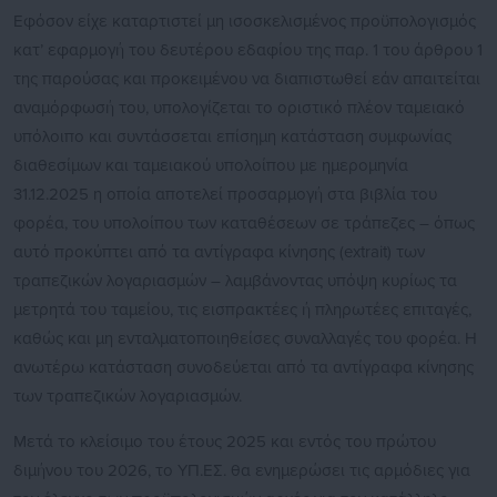
Εφόσον είχε καταρτιστεί μη ισοσκελισμένος προϋπολογισμός
κατ’ εφαρμογή του δευτέρου εδαφίου της παρ. 1 του άρθρου 1
της παρούσας και προκειμένου να διαπιστωθεί εάν απαιτείται
αναμόρφωσή του, υπολογίζεται το οριστικό πλέον ταμειακό
υπόλοιπο και συντάσσεται επίσημη κατάσταση συμφωνίας
διαθεσίμων και ταμειακού υπολοίπου με ημερομηνία
31.12.2025 η οποία αποτελεί προσαρμογή στα βιβλία του
φορέα, του υπολοίπου των καταθέσεων σε τράπεζες – όπως
αυτό προκύπτει από τα αντίγραφα κίνησης (extrait) των
τραπεζικών λογαριασμών – λαμβάνοντας υπόψη κυρίως τα
μετρητά του ταμείου, τις εισπρακτέες ή πληρωτέες επιταγές,
καθώς και μη ενταλματοποιηθείσες συναλλαγές του φορέα. Η
ανωτέρω κατάσταση συνοδεύεται από τα αντίγραφα κίνησης
των τραπεζικών λογαριασμών.
Μετά το κλείσιμο του έτους 2025 και εντός του πρώτου
διμήνου του 2026, το ΥΠ.ΕΣ. θα ενημερώσει τις αρμόδιες για