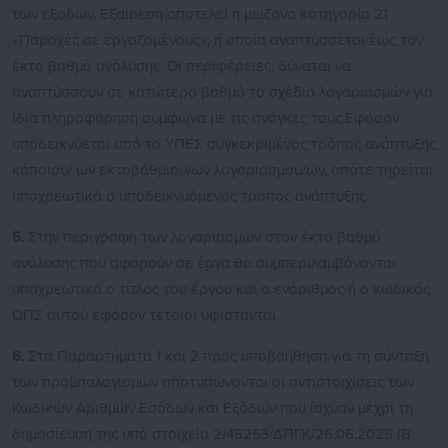
των εξόδων. Εξαίρεση αποτελεί η μείζονα κατηγορία 21
«Παροχές σε εργαζομένους», η οποία αναπτύσσεται έως τον
έκτο βαθμό ανάλυσης. Οι περιφέρειες, δύναται να
αναπτύσσουν σε κατώτερο βαθμό το σχέδιο λογαριασμών για
ίδια πληροφόρηση σύμφωνα με τις ανάγκες τους.Εφόσον
υποδεικνύεται από το ΥΠΕΣ συγκεκριμένος τρόπος ανάπτυξης
κάποιου/ ων εκτοβάθμιου/ων λογαριασμού/ών, οπότε τηρείται
υποχρεωτικά ο υποδεικνυόμενος τρόπος ανάπτυξης.
5.
Στην περιγραφή των λογαριασμών στον έκτο βαθμό
ανάλυσης που αφορούν σε έργα θα συμπεριλαμβάνονται
υποχρεωτικά ο τίτλος του έργου και ο ενάριθμος ή ο κωδικός
ΟΠΣ αυτού εφόσον τέτοιοι υφίστανται.
6.
Στα Παραρτήματα 1 και 2 προς υποβοήθηση για τη σύνταξη
των προϋπολογισμών αποτυπώνονται οι αντιστοιχίσεις των
Κωδικών Αριθμών Εσόδων και Εξόδων που ίσχυαν μέχρι τη
δημοσίευση της υπό στοιχεία 2/45253/ΔΠΓΚ/26.06.2025 (Β’