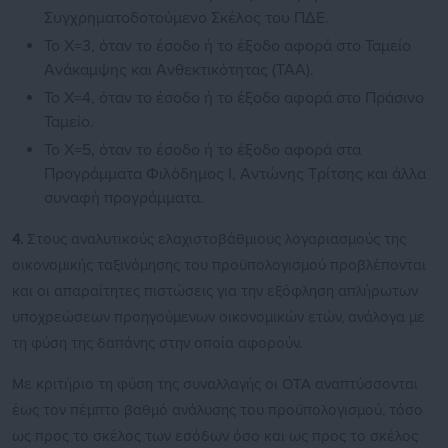
Συγχρηματοδοτούμενο Σκέλος του ΠΔΕ.
Το X=3, όταν το έσοδο ή το έξοδο αφορά στο Ταμείο
Ανάκαμψης και Ανθεκτικότητας (ΤΑΑ).
Το X=4, όταν το έσοδο ή το έξοδο αφορά στο Πράσινο
Ταμείο.
Το Χ=5, όταν το έσοδο ή το έξοδο αφορά στα
Προγράμματα Φιλόδημος Ι, Αντώνης Τρίτσης και άλλα
συναφή προγράμματα.
4.
Στους αναλυτικούς ελαχιστοβάθμιους λογαριασμούς της
οικονομικής ταξινόμησης του προϋπολογισμού προβλέπονται
και οι απαραίτητες πιστώσεις για την εξόφληση απλήρωτων
υποχρεώσεων προηγούμενων οικονομικών ετών, ανάλογα με
τη φύση της δαπάνης στην οποία αφορούν.
Με κριτήριο τη φύση της συναλλαγής οι ΟΤΑ αναπτύσσονται
έως τον πέμπτο βαθμό ανάλυσης του προϋπολογισμού, τόσο
ως προς το σκέλος των εσόδων όσο και ως προς το σκέλος