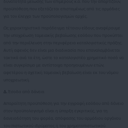
δυνατότητα μείωσης των επιμέρους κ.α. που την απαρτίζουν,
προϋπόθεση που εξετάζεται επισταμένως από τις αρμόδιες
για τον έλεγχο των προϋπολογισμών αρχές.
Ως χαρακτηριστικό παράδειγμα τέτοιου είδους αναφέρουμε
την υποχρέωση ταμειακής βεβαίωσης εσόδου που προκύπτει
από την περιέλευση στην περιφέρεια καταλογιστικής πράξης.
Αυτή αφενός δεν είναι μια διαδικασία που επαναλαμβάνεται
τακτικά ανά τα έτη, ώστε το καταλογιστέο χρηματικό ποσό να
είναι συγκρίσιμο με αντίστοιχα προηγουμένων ετών,
αφετέρου η σχετική ταμειακή βεβαίωση είναι εκ του νόμου
υποχρεωτική.
Δ.
Έσοδα από δάνεια
Απαραίτητη προϋπόθεση για την εγγραφή εσόδου από δάνειο
στον προϋπολογισμό είναι η ύπαρξη εγκριτικής, για τη
δανειοδότηση του φορέα, απόφασης του αρμόδιου οργάνου
του πιστωτικού ιδρύματος ή του χρηματοπιστωτικού