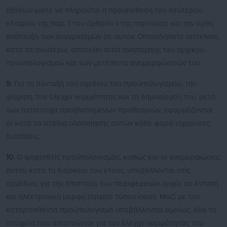
εξόδων ώστε να πληρούται η προϋπόθεση του δεύτερου
εδαφίου της παρ. 1 του άρθρου 1 της παρούσας και την ορθή
ανάπτυξη των λογαριασμών σε αυτόν. Οποιαδήποτε απόκλιση,
κατά τα ανωτέρω, αποτελεί αιτία αναπομπής του αρχικού
προϋπολογισμού και των μετέπειτα αναμορφώσεών του.
9.
Για τη σύνταξη του σχεδίου του προϋπολογισμού, την
ψήφιση, τον έλεγχο νομιμότητας και τη δημοσίευσή του, μετά
των αντίστοιχα προβλεπόμενων προθεσμιών, εφαρμόζονται
οι κατά τα στάδια υλοποίησης αυτών κάθε φορά ισχύουσες
διατάξεις.
10.
Ο ψηφισθείς προϋπολογισμός, καθώς και οι αναμορφώσεις
αυτού κατά τη διάρκεια του έτους, υποβάλλονται στις
αρμόδιες για την εποπτεία των περιφερειών αρχές σε έντυπη
και ηλεκτρονική μορφή (αρχείο τύπου excel). Μαζί με τον
καταρτισθέντα προϋπολογισμό υποβάλλονται ομοίως, όλα τα
στοιχεία που απαιτούνται για τον έλεγχο νομιμότητάς του