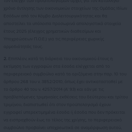
τον έλεγχο των προϋπολογισμών αρχές για τον κατάλληλο
χρόνο άντλησης των οικονομικών στοιχείων της Ομάδας Ιδίων
Εσόδων από τον Κόμβο Διαλειτουργικότητας και θα
αποστείλει τα υπόλοιπα προσωρινά απολογιστικά στοιχεία
έτους 2025 (έλεγχος χρηματικών διαθεσίμων και
Υποχρεώσεων Π.Ο.Ε.) για τις περιφέρειες χωρικής
αρμοδιότητάς τους.
2.
Επιπλέον, κατά τη διάρκεια του οικονομικού έτους η
εκτίμηση των εγγραφών στα έσοδα ελέγχεται από το
περιφερειακό συμβούλιο κατά τα οριζόμενα στην παρ. 10 του
άρθρου 268 του ν. 3852/2010, όπως έχει αντικατασταθεί με
το άρθρο 40 του ν. 4257/2014 (Α’ 93) και εάν με τις
προβλεπόμενες τριμηνιαίες εκθέσεις του δεύτερου και τρίτου
τριμήνου, διαπιστωθεί ότι στον προϋπολογισμό έχουν
εγγραφεί υπερεκτιμημένα έσοδα ή έσοδα που δεν πρόκειται
να εισπραχθούν έως το τέλος της χρήσης, το περιφερειακό
συμβούλιο προβαίνει υποχρεωτικά σε αναμόρφωση αυτού,