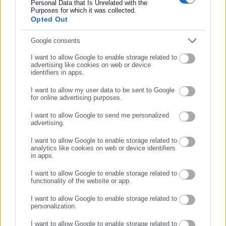
βελτίωσης, συντήρησης και αποκατάστασης του οδικού
Personal Data that Is Unrelated with the
Συμπλήρωσε επώνυμο
Purposes for which it was collected.
δικτύου.
Opted Out
Οι ανωτέρω κατανομές αποτελούν τη βάση επίσης για την
Συμπλήρωσε email
Google consents
κατάρτιση του Πολυετούς Δημοσιονομικού Προγραμματισμού
I want to allow Google to enable storage related to
2026-2029.
advertising like cookies on web or device
identifiers in apps.
Α.
2 Κάθε εγγραφή στο σκέλος των εσόδων που αφορά σε
I want to allow my user data to be sent to Google
μεταβιβαστική πληρωμή από άλλη πηγή χρηματοδότησης πλην
for online advertising purposes.
ΣΥΝΕΧΙΣΤΕ ΣΤΟ WEBSITE
των ΚΑΠ πρέπει να τεκμηριώνεται πλήρως, τόσο κατά την
I want to allow Google to send me personalized
κατάρτιση του προϋπολογισμού, όσο και για τις
advertising.
ΕΓΓΡΑΦΗ
αναμορφώσεις αυτού. Κάθε εγγραφή εσόδου θεωρείται
I want to allow Google to enable storage related to
analytics like cookies on web or device identifiers
νόμιμη κατά τον έλεγχο της απόφασης του προϋπολογισμού,
in apps.
όταν έχει συνυποβληθεί η αντίστοιχη απόφαση-πράξη του
I want to allow Google to enable storage related to
Υπουργείου, με αναφορά του Αριθμού Διαδικτυακής
functionality of the website or app.
Ανάρτησης (ΑΔΑ) της στο πρόγραμμα «Διαύγεια». Η αρμόδια
I want to allow Google to enable storage related to
για την εποπτεία της περιφέρειας αρχή δύναται να αιτείται
personalization.
την ηλεκτρονική υποβολή της σχετικής πράξης, ως στοιχείο
I want to allow Google to enable storage related to