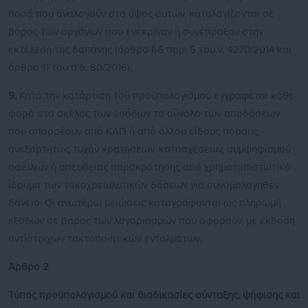
ποσά που αναλογούν στο ύψος αυτών, καταλογίζονται σε
βάρος των οργάνων που ενέκριναν ή συνέπραξαν στην
εκτέλεση της δαπάνης (άρθρο 66 παρ. 5 του ν. 4270/2014 και
άρθρο 11 του π.δ. 80/2016).
9.
Κατά την κατάρτιση του προϋπολογισμού εγγράφεται κάθε
φορά στο σκέλος των εσόδων το σύνολο των αποδόσεων
που απορρέουν από ΚΑΠ ή από άλλου είδους πόρους,
ανεξαρτήτως τυχόν κρατήσεων, κατασχέσεων, συμψηφισμού
οφειλών ή απευθείας παρακράτησης από χρηματοπιστωτικό
ίδρυμα των τοκοχρεωλυτικών δόσεων για συνομολογηθέν
δάνειο. Οι ανωτέρω μειώσεις καταγράφονται ως πληρωμή
εξόδων σε βάρος των λογαριασμών που αφορούν, με έκδοση
αντίστοιχων τακτοποιητικών ενταλμάτων.
Άρθρο 2
Τύπος προϋπολογισμού και διαδικασίες σύνταξης, ψήφισης και