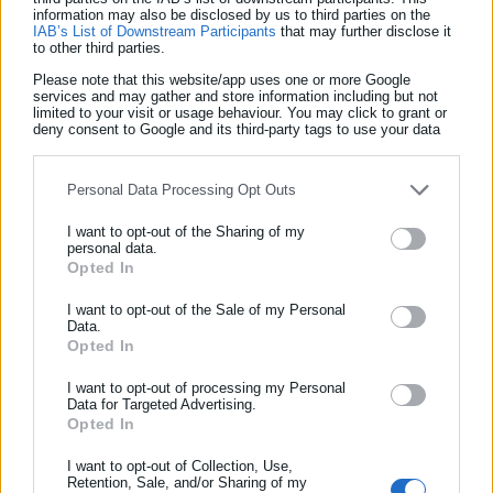
ποσό που θα επιχορηγηθεί η περιφέρεια, η διαφορά αυτή θα
information may also be disclosed by us to third parties on the
IAB’s List of Downstream Participants
that may further disclose it
καλυφθεί από λοιπά έσοδά της.
to other third parties.
Please note that this website/app uses one or more Google
4.
Οι πιστώσεις που εγγράφονται στον προϋπολογισμό για την
services and may gather and store information including but not
κάλυψη δαπανών δακοκτονίας πρέπει να είναι ίσες με το
limited to your visit or usage behaviour. You may click to grant or
deny consent to Google and its third-party tags to use your data
ύψος του ποσού που αποδόθηκε στην περιφέρεια κατά το
for below specified purposes in below Google consent section.
τρέχον έτος (απόφαση με ΑΔΑ: 6Ξ2Ρ46ΜΤΛ6-Ω7Γ).
Personal Data Processing Opt Outs
5.
Οι πιστώσεις που εγγράφονται στον προϋπολογισμό για την
I want to opt-out of the Sharing of my
κάλυψη επενδυτικών δαπανών και δαπανών βελτίωσης,
personal data.
Opted In
συντήρησης και αποκατάστασης του οδικού δικτύου, πρέπει
ΕΓΓΡΑΦΗ NEWSLETTER
να είναι ίσες με το ύψος του ποσού που αποδόθηκε στην
Ενημερωθείτε πρώτοι για ειδήσεις και θέματα από το χώρο της
I want to opt-out of the Sale of my Personal
περιφέρεια κατά το έτος 2024 (απόφαση με ΑΔΑ:
Data.
Αυτοδιοίκησης, της δημόσιας διοίκησης, της εργασίας, της
Opted In
Ψ2ΦΙ46ΜΤΛ6-3ΚΥ). Η περιφέρεια μπορεί να επιμερίσει το
ασφάλισης αλλά και γενικότερης επικαιρότητας από την Ελλάδα
παραπάνω ποσό και να εγγράψει στους σχετικούς
και όλο τον κόσμο!
I want to opt-out of processing my Personal
Data for Targeted Advertising.
λογαριασμούς το μέρος αυτού που εκτίμα ότι θα δαπανήσει
Opted In
Συμπλήρωσε όνομα
για την κάλυψη επενδυτικών δαπανών της, καθώς και αυτού
I want to opt-out of Collection, Use,
που εκτίμα ότι θα δαπανήσει για την κάλυψη δαπανών
Retention, Sale, and/or Sharing of my