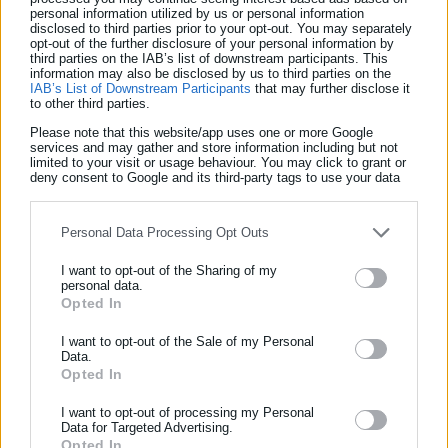
personal information utilized by us or personal information
disclosed to third parties prior to your opt-out. You may separately
opt-out of the further disclosure of your personal information by
-Τη συνολική θετική εικόνα χαλάει ο νέος δήμαρχος Νέας
third parties on the IAB’s list of downstream participants. This
information may also be disclosed by us to third parties on the
Σμύρνης
Γ. Κουτελάκης,
ο οποίος εμφανίζει αρνητικό πρόσημο,
IAB’s List of Downstream Participants
that may further disclose it
καθώς το 55% των πολιτών θεωρεί ότι κινείται σε «λάθος
to other third parties.
κατεύθυνση», έναντι 33% που απαντά σε «σωστή», ενώ το 12%
Please note that this website/app uses one or more Google
services and may gather and store information including but not
«ΔΞ/ΔΑ».
limited to your visit or usage behaviour. You may click to grant or
deny consent to Google and its third-party tags to use your data
for below specified purposes in below Google consent section.
*
Personal Data Processing Opt Outs
Μικτή (διαδικτυακή -80% και τηλεφωνική -20%) έρευνα
προσωπικών ερωτηματολογίων σε ψηφοφόρους του
I want to opt-out of the Sharing of my
Νότιου Τομέα Αθηνών από τον Διαδικτυακό τόπο
personal data.
Opted In
ΕΓΓΡΑΦΗ NEWSLETTER
https://www.aftodioikisi.gr
.
Συγκεντρώθηκαν συνολικά 1339 ερωτηματολόγια, εκ
Ενημερωθείτε πρώτοι για ειδήσεις και θέματα από το χώρο της
I want to opt-out of the Sale of my Personal
Data.
των οποίων τα 1071 με την online έρευνα και τα 268 με
Αυτοδιοίκησης, της δημόσιας διοίκησης, της εργασίας, της
Opted In
την τηλεφωνική έρευνα με ποσοστώσεις δήμων.
ασφάλισης αλλά και γενικότερης επικαιρότητας από την Ελλάδα
και όλο τον κόσμο!
Για τη διαδικτυακή συμπλήρωση του ερωτηματολογίου
I want to opt-out of processing my Personal
Data for Targeted Advertising.
χρησιμοποιήθηκε η πλατφόρμα GoogleForms και το
Opted In
Συμπλήρωσε όνομα