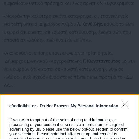
εμφανίζουν θετικό πρόσημο και ένας αρνητικό. Συγκεκριμένα:
-Μακράν την καλύτερη εικόνα καταγράφει ο , επανεκλεγείς
για τρίτη θητεία, Δήμαρχος Αλίμου
Α. Κονδύλης,
καθώς το 58%
θεωρεί ότι κινείται σε «σωστή κατεύθυνση», έναντι 25% που
απαντά σε «λάθος», ενώ ένα 17% «ΔΞ/ΔΑ».
-Ακολουθεί ο, επίσης επανεκλεγείς για τρίτη θητεία,
Δήμαρχος Ελληνικού -Αργυρούπολης
Γ. Κωνσταντούτος
με 51%
να θεωρούν ότι κινείται σε «σωστή κατεύθυνση», 30% σε
«λάθος», ενώ σχεδόν ένας στους πέντε (19%), προτιμά το «ΔΞ/
ΔΑ».
-Θετικό πρόσημο καταγράφει και ο, για δεύτερη θητεία,
Δήμαρχος Παλαιού Φαλήρου
Γ. Φωστηρόπουλος
, καθώς το
aftodioikisi.gr -
Do Not Process My Personal Information
46% θεωρεί ότι κινείται σε «σωστή κατεύθυνση», έναντι του
If you wish to opt-out of the sale, sharing to third parties, or
40% που απαντά σε «λάθος», ενώ 14% «ΔΞ/ΔΑ».
processing of your personal or sensitive information for targeted
advertising by us, please use the below opt-out section to confirm
your selection. Please note that after your opt-out request is
processed you may continue seeing interest-based ads based on