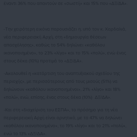
έναντι 36% που απαντούν σε «σωστή» και 15% που «ΔΞ/ΔΑ».
-Την χειρότερη εικόνα παρουσιάζει η, υπό τον κ. Χαρδαλιά,
νέα περιφερειακή Αρχή, στη «δημιουργία θέσεων
απασχόλησης», καθώς το 54% δηλώνει «καθόλου
ικανοποιημένο», το 23% «λίγο» και το 15% «πολύ», ενώ ένας
στους δέκα (10%) προτιμά το «ΔΞ/ΔΑ».
-Ακολουθεί η «κατάρτιση του αναπτυξιακού σχεδίου της
περιοχής», με περισσότερους από τους μισούς (51%) να
δηλώνουν «καθόλου ικανοποιημένοι», 21% «λίγο» και 18%
«πολύ», ενώ, επίσης, ένας στους δέκα (10%) ΔΞ/ΔΑ».
-Και στη «διαχείριση του ΕΣΠΑ», το πρόσημο για τη νέα
περιφερειακή Αρχή είναι αρνητικό, με το 47% να δηλώνει
«καθόλου ικανοποιημένο», το 19% «λίγο» και το 21% «πολύ»,
ενώ το 13% «ΔΞ/ΔΑ».