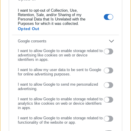
ερωτηματολόγιο παρέμεινε διαθέσιμο στο κοινό για
χρονικό διάστημα έξι ημερών, από 25 Ιουνίου έως 30
I want to opt-out of Collection, Use,
Retention, Sale, and/or Sharing of my
Ιουνίου 2024. Οι τηλεφωνικές συνεντεύξεις
Personal Data that Is Unrelated with the
Συμπλήρωσε επώνυμο
Purposes for which it was collected.
πραγματοποιήθηκαν κατά το διάστημα 8 και 9 Ιουλίου
Opted Out
2024.
Τα δεδομένα αναλύθηκαν με τη χρήση του στατιστικού
Συμπλήρωσε email
Google consents
πακέτου SPSS, και τα εργαλεία ποσοτικής ανάλυσης
I want to allow Google to enable storage related to
που παρέχει το Microsoft Excel.
advertising like cookies on web or device
identifiers in apps.
View Fullscreen
I want to allow my user data to be sent to Google
for online advertising purposes.
ΣΥΝΕΧΙΣΤΕ ΣΤΟ WEBSITE
I want to allow Google to send me personalized
advertising.
ΕΓΓΡΑΦΗ
I want to allow Google to enable storage related to
analytics like cookies on web or device identifiers
in apps.
I want to allow Google to enable storage related to
functionality of the website or app.