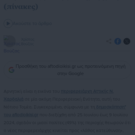
(πίνακες)
Ακούστε το άρθρο
Χρίστος
Βούζας
Προσθήκη του aftodioikisi.gr ως προτεινόμενη πηγή
στην Google
Αρνητική είναι η εικόνα του
περιφερειάρχη Αττικής Ν.
Χαρδαλιά
σε μία ακόμη Περιφερειακή Ενότητα, αυτή του
Νότιου Τομέα. Συγκεκριμένα, σύμφωνα με τη
δημοσκόπηση*
του aftodioikisi.gr
που διεξήχθη από 25 Ιουνίου έως 9 Ιουλίου
2024, σχεδόν οι μισοί πολίτες (49%) της περιοχής θεωρούν ότι
ο νέος περιφερειάρχης κινείται προς «λάθος κατεύθυνση»,