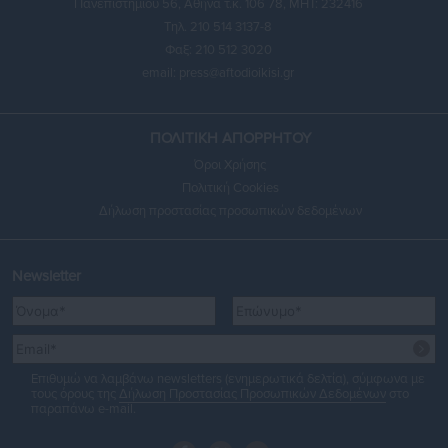
Πανεπιστημίου 56, Αθήνα τ.κ. 106 78, ΜΗΤ: 232416
Τηλ. 210 514 3137-8
Φαξ: 210 512 3020
email:
press@aftodioikisi.gr
ΠΟΛΙΤΙΚΗ ΑΠΟΡΡΗΤΟΥ
Όροι Χρήσης
Πολιτική Cookies
Δήλωση προστασίας προσωπικών δεδομένων
Newsletter
Επιθυμώ να λαμβάνω newsletters (ενημερωτικά δελτία), σύμφωνα με
τους όρους της
Δήλωση Προστασίας Προσωπικών Δεδομένων
στο
παραπάνω e-mail.