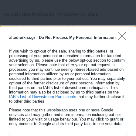
Αριθμός Πρωτοκόλλου: ΓΓΑ/17915/07-07-2026
ΑΔΑ (Διαύγεια): 99Ζ146ΝΚΠΔ-5ΜΒ.
aftodioikisi.gr -
Do Not Process My Personal Information
Ο ΟΠΕΚΕΠΕ του Δήμου Πατρέων;
If you wish to opt-out of the sale, sharing to third parties, or
Το Υπουργείο θέτει τον Δήμο σε καθεστώς επιτήρησης – Ώρα
processing of your personal or sensitive information for targeted
για παραιτήσεις και απόδοση ευθυνών.
advertising by us, please use the below opt-out section to confirm
your selection. Please note that after your opt-out request is
processed you may continue seeing interest-based ads based on
Η επίσημη απόφαση του Υπουργείου Παιδείας,
personal information utilized by us or personal information
disclosed to third parties prior to your opt-out. You may separately
Θρησκευμάτων και Αθλητισμού με αριθμό πρωτοκόλλου
opt-out of the further disclosure of your personal information by
ΓΓΑ/17915/07-07-2026 και ΑΔΑ: 99Ζ146ΝΚΠΔ-5ΜΒ αποτελεί
third parties on the IAB’s list of downstream participants. This
information may also be disclosed by us to third parties on the
πολιτικό και διοικητικό κόλαφο για τη Δημοτική Αρχή
IAB’s List of Downstream Participants
that may further disclose it
to other third parties.
Πελετίδη.
Please note that this website/app uses one or more Google
services and may gather and store information including but not
Μετά από επιτόπιο έλεγχο της Γενικής Γραμματείας
limited to your visit or usage behaviour. You may click to grant or
Αθλητισμού διαπιστώθηκε η μη υλοποίηση προγράμματος
deny consent to Google and its third-party tags to use your data
for below specified purposes in below Google consent section.
«Άθληση για Όλους», με αποτέλεσμα: