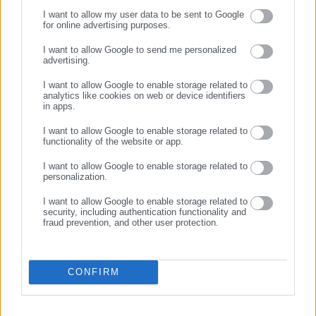
Πατρέων», καθώς ο κρατικός έλεγχος αποκάλυψε ότι
I want to allow my user data to be sent to Google
for online advertising purposes.
δηλωμένα προγράμματα δεν υλοποιήθηκαν, οδηγώντας σε
ΣΥΝΕΧΙΣΤΕ ΣΤΟ WEBSITE
κυρώσεις και στην απώλεια κρατικής χρηματοδότησης.
I want to allow Google to send me personalized
advertising.
ΕΓΓΡΑΦΗ
Η Δημοτική Αρχή δεν μπορεί να κρύβεται.
I want to allow Google to enable storage related to
analytics like cookies on web or device identifiers
in apps.
Η Νέα Πάτρα απαιτεί:
I want to allow Google to enable storage related to
✓ Την άμεση δημοσιοποίηση όλων των στοιχείων του ελέγχου.
functionality of the website or app.
✓ Την αναζήτηση όλων των πολιτικών, διοικητικών και
I want to allow Google to enable storage related to
personalization.
πειθαρχικών ευθυνών.
I want to allow Google to enable storage related to
security, including authentication functionality and
fraud prevention, and other user protection.
✓ Να γνωστοποιηθεί στους δημότες το ακριβές ύψος της
CONFIRM
απώλειας χρηματοδότησης.
✓ Να ενημερωθούν οι πολίτες ποιοι είχαν την ευθύνη