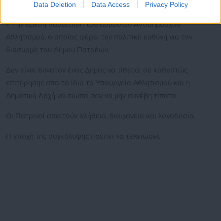
υλοποίησης και εποπτείας των προγραμμάτων.
Data Deletion
Data Access
Privacy Policy
✓ Την άμεση παραίτηση του αρμόδιου Αντιδημάρχου
Αθλητισμού, ο οποίος φέρει την πολιτική ευθύνη για τον
διασυρμό του Δήμου Πατρέων.
Δεν είναι δυνατόν ένας Δήμος να τίθεται σε καθεστώς
επιτήρησης από το ίδιο το Υπουργείο Αθλητισμού και η
Δημοτική Αρχή να σιωπά σαν να μην συνέβη τίποτα.
Οι Πατρινοί απαιτούν αλήθεια, διαφάνεια και λογοδοσία.
Η εποχή της συγκάλυψης πρέπει να τελειώσει.