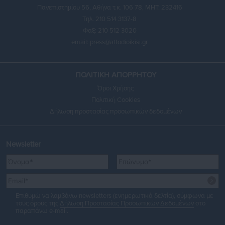
Πανεπιστημίου 56, Αθήνα τ.κ. 106 78, ΜΗΤ: 232416
Τηλ. 210 514 3137-8
Φαξ: 210 512 3020
email:
press@aftodioikisi.gr
ΠΟΛΙΤΙΚΗ ΑΠΟΡΡΗΤΟΥ
Όροι Χρήσης
Πολιτική Cookies
Δήλωση προστασίας προσωπικών δεδομένων
Newsletter
Επιθυμώ να λαμβάνω newsletters (ενημερωτικά δελτία), σύμφωνα με
τους όρους της
Δήλωση Προστασίας Προσωπικών Δεδομένων
στο
παραπάνω e-mail.