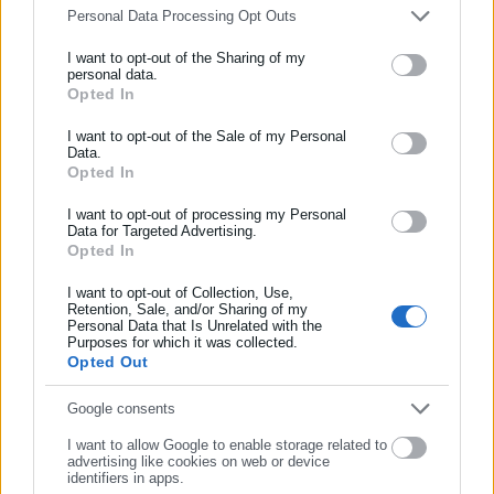
Personal Data Processing Opt Outs
τη μη επιχορήγηση προγραμμάτων του Δήμου Πατρέων,
I want to opt-out of the Sharing of my
Δείτε ακόμη:
personal data.
Opted In
ΕΓΓΡΑΦΗ NEWSLETTER
Πόθεν Έσχες: Ο Δήμαρχος με τα 50 ακίνητα
Ενημερωθείτε πρώτοι για ειδήσεις και θέματα από το χώρο της
I want to opt-out of the Sale of my Personal
Data.
Δήμαρχος Ασπροπύργου: Η ατμόσφαιρα είναι
Αυτοδιοίκησης, της δημόσιας διοίκησης, της εργασίας, της
Opted In
αποπνικτική -Έκκληση στους κατοίκους
ασφάλισης αλλά και γενικότερης επικαιρότητας από την Ελλάδα
και όλο τον κόσμο!
I want to opt-out of processing my Personal
Data for Targeted Advertising.
Opted In
Συμπλήρωσε όνομα
I want to opt-out of Collection, Use,
Retention, Sale, and/or Sharing of my
Personal Data that Is Unrelated with the
Συμπλήρωσε επώνυμο
την κατάργηση τμημάτων που είχαν δηλωθεί,
Purposes for which it was collected.
Opted Out
και –για πρώτη φορά– την ένταξη του Δήμου Πατρέων σε
Συμπλήρωσε email
Google consents
καθεστώς τακτικών ελέγχων (επιτήρησης) για την περίοδο
2026-2027.
I want to allow Google to enable storage related to
advertising like cookies on web or device
identifiers in apps.
Η υπόθεση αυτή αποτελεί τον «ΟΠΕΚΕΠΕ του Δήμου