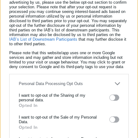
advertising by us, please use the below opt-out section to confirm
• Το δημοτικό συμβούλιο μπορεί, με απόφασή του που
your selection. Please note that after your opt-out request is
λαμβάνεται με τη απόλυτη πλειοψηφία των παρόντων, να
processed you may continue seeing interest-based ads based on
personal information utilized by us or personal information
μεταβιβάζει στη δημοτική επιτροπή αρμοδιότητές του
disclosed to third parties prior to your opt-out. You may separately
opt-out of the further disclosure of your personal information by
third parties on the IAB’s list of downstream participants. This
σχετικές με το αντικείμενό τους.
information may also be disclosed by us to third parties on the
IAB’s List of Downstream Participants
that may further disclose it
to other third parties.
• Η δημοτική επιτροπή, με ειδική απόφαση που λαμβάνεται με
την απόλυτη πλειοψηφία του συνόλου των μελών της, μπορεί
Please note that this website/app uses one or more Google
services and may gather and store information including but not
να παραπέμπει συγκεκριμένο θέμα της αρμοδιότητάς της στο
limited to your visit or usage behaviour. You may click to grant or
deny consent to Google and its third-party tags to use your data
δημοτικό συμβούλιο για τη λήψη απόφασης, εφόσον κρίνει ότι
for below specified purposes in below Google consent section.
αυτό επιβάλλεται από την ιδιαίτερη σοβαρότητά του.
Personal Data Processing Opt Outs
• Το δημοτικό συμβούλιο μπορεί, για θέματα ιδιαίτερα
I want to opt-out of the Sharing of my
σοβαρά, με ειδική αιτιολογία και με την απόλυτη πλειοψηφία
personal data.
του συνόλου των μελών του, να αποφασίζει ότι θα ασκήσει το
Opted In
ΕΓΓΡΑΦΗ NEWSLETTER
ίδιο αρμοδιότητες της δημοτικής επιτροπής.
Ενημερωθείτε πρώτοι για ειδήσεις και θέματα από το χώρο της
I want to opt-out of the Sale of my Personal
Data.
Αυτοδιοίκησης, της δημόσιας διοίκησης, της εργασίας, της
• Το δημοτικό συμβούλιο είναι αρμόδιο να λάβει απόφαση για
Opted In
ασφάλισης αλλά και γενικότερης επικαιρότητας από την Ελλάδα
όλα τα θέματα ημερήσιας διάταξης που περιλαμβάνονται στις