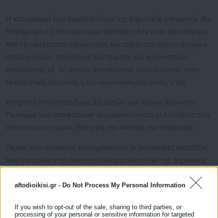
Η καταγραφή των αρμοδιοτήτων της δημοτικής επιτροπής (Βλ.
Παράρτημα Γ΄) στις ανωτέρω διατάξεις δεν είναι εξαντλητική,
καθότι υφίστανται ειδικότερες διατάξεις στο ισχύον θεσμικό
πλαίσιο (νόμοι, προεδρικά διατάγματα και κανονιστικές
αποφάσεις), με τις οποίες απονέμονται αρμοδιότητες στην
εκτελεστική επιτροπή ή την οικονομική επιτροπή ή την
επιτροπή ποιότητας ζωής. Εξ αυτών των λόγων, δέον στο
Προοίμιο των αποφάσεων να μνημονεύονται οι διατάξεις που
αποτελούν τη νομική βάση για την έκδοση της απόφασης.
Πέραν των ανωτέρω, επισημαίνονται οι ακόλουθες διατάξεις
που αφορούν στην άσκηση των αρμοδιοτήτων της δημοτικής
επιτροπής:
aftodioikisi.gr -
Do Not Process My Personal Information
If you wish to opt-out of the sale, sharing to third parties, or
processing of your personal or sensitive information for targeted