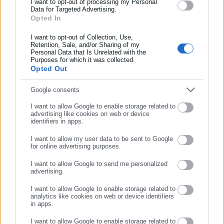
και όλο τον κόσμο!
I want to opt-out of processing my Personal
προσκλήσεις14 της δημοτικής επιτροπής, αν μετά από δύο (2)
Data for Targeted Advertising.
Opted In
Συμπλήρωσε όνομα
συνεχείς συνεδριάσεις η δημοτική επιτροπή δεν έχει απαρτία
ή αν δε συγκεντρώνει την απόλυτη πλειοψηφία των παρόντων
I want to opt-out of Collection, Use,
για τη λήψη απόφασης.
Retention, Sale, and/or Sharing of my
Personal Data that Is Unrelated with the
Συμπλήρωσε επώνυμο
Purposes for which it was collected.
Οφείλει να επισημανθεί ότι το δημοτικό συμβούλιο έχει
Opted Out
αρμοδιότητα για κάθε θέμα του δήμου, εκτός από εκείνα που
Συμπλήρωσε email
Google consents
ανήκουν εκ του νόμου στην αρμοδιότητα του δημάρχου ή
άλλου
I want to allow Google to enable storage related to
advertising like cookies on web or device
identifiers in apps.
οργάνου του δήμου (π.χ. δημοτική επιτροπή) ή το ίδιο το
δημοτικό συμβούλιο μεταβίβασε στη δημοτική επιτροπή.
I want to allow my user data to be sent to Google
for online advertising purposes.
ΣΥΝΕΧΙΣΤΕ ΣΤΟ WEBSITE
View Fullscreen
I want to allow Google to send me personalized
advertising.
ΕΓΓΡΑΦΗ
I want to allow Google to enable storage related to
analytics like cookies on web or device identifiers
in apps.
I want to allow Google to enable storage related to