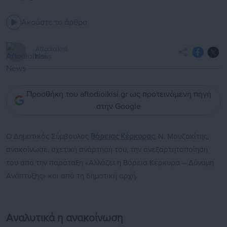
Ακούστε το άρθρο
Aftodioikisi
News
Προσθήκη του aftodioikisi.gr ως προτεινόμενη πηγή
στην Google
Ο Δημοτικός Σύμβουλος
Βόρειας Κέρκυρας
, Ν. Μουζακίτης,
ανακοίνωσε, σχετική ανάρτησή του, την ανεξαρτητοποίησή
του από την παράταξη «Αλλάζει η Βόρεια Κέρκυρα – Δύναμη
Ανάπτυξης» και από τη δημοτική αρχή.
Αναλυτικά η ανακοίνωση