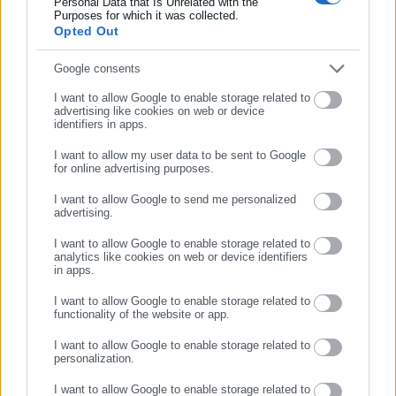
Personal Data that Is Unrelated with the
Συμπλήρωσε επώνυμο
επικαιρότητας από την Ελλάδα και όλο τον κόσμο. Τον Μάιο
Purposes for which it was collected.
Opted Out
του 2010, μόλις δύο χρόνια μετά την έναρξη της λειτουργίας
Tags:
ΑΝΕΞΑΡΤΗΤΟΠΟΙΗΣΗ,
ΒΟΡΕΙΑ ΚΕΡΚΥΡΑ,
της τιμήθηκε με το δημοσιογραφικό Βραβείο Μπότση.
ΔΗΜΟΤΙΚΗ ΑΡΧΗ,
ΝΙΚΟΣ ΜΟΥΖΑΚΙΤΗΣ
Συμπλήρωσε email
Google consents
Παράλληλα, αποτελεί κόμβο αμφίδρομης επικοινωνίας
μεταξύ πολιτικών, αιρετών της Αυτοδιοίκησης αλλά και
I want to allow Google to enable storage related to
advertising like cookies on web or device
επιχειρηματιών με τους πολίτες και τους εργαζόμενους στο
Τελευταία νέα
Δημοφιλή
identifiers in apps.
δημόσιο και ιδιωτικό τομέα, ενώ λειτουργεί ως δίαυλος
Όλα τα νέα
διαδραστικής ενημέρωσης και επικοινωνίας μεταξύ της
I want to allow my user data to be sent to Google
for online advertising purposes.
Περιφέρειας και του Κέντρου. Καθημερινά δέχεται
ΣΥΝΕΧΙΣΤΕ ΣΤΟ WEBSITE
εκατοντάδες χιλιάδες επισκέψεις από εργαζόμενους στο
I want to allow Google to send me personalized
advertising.
δημόσιο και ιδιωτικό τομέα, πολιτικούς, αιρετούς της
Προτεινόμενα άρθρα
ΕΓΓΡΑΦΗ
Αυτοδιοίκησης, επιχειρηματίες και, κυρίως, πολίτες που
I want to allow Google to enable storage related to
ενδιαφέρονται για τοπικά, εργασιακά, ασφαλιστικά αλλά και
analytics like cookies on web or device identifiers
in apps.
για γενικότερα θέματα της επικαιρότητας.
I want to allow Google to enable storage related to
functionality of the website or app.
I want to allow Google to enable storage related to
personalization.
26.07.2026 | 21:34
26.07.2026 | 18:57
Νέος Κώδικας: Έτσι
ΠΟΓΕΔΥ για Εθνική
I want to allow Google to enable storage related to