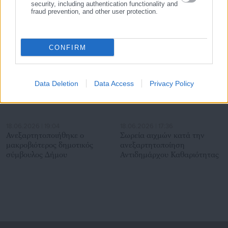
security, including authentication functionality and
παίρνουν δάνεια δήμοι &
Στρατηγική Υδάτων:
fraud prevention, and other user protection.
περιφέρειες
Αντιβαίνει στο Σύνταγμα
-Υπονομεύει εθνική ασφάλεια
Σχετικά άρθρα
CONFIRM
Data Deletion
Data Access
Privacy Policy
18.06.2026 | 19:04
18.06.2026 | 17:36
Ανεξαρτητοποιήθηκε ο
Σωρεία αιχμών κατά την
μακροβιότερος δημοτικός
ανεξαρτητοποίηση
σύμβουλος Δήμου
Αντιδημάρχου Καθαριότητας