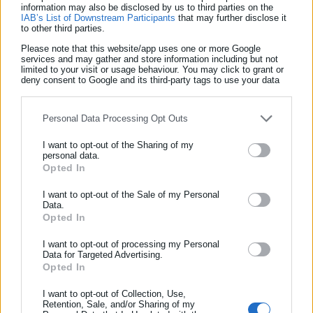
χειρότερα…».
information may also be disclosed by us to third parties on the
IAB’s List of Downstream Participants
that may further disclose it
to other third parties.
Please note that this website/app uses one or more Google
services and may gather and store information including but not
limited to your visit or usage behaviour. You may click to grant or
deny consent to Google and its third-party tags to use your data
for below specified purposes in below Google consent section.
Personal Data Processing Opt Outs
I want to opt-out of the Sharing of my
personal data.
Opted In
ΕΓΓΡΑΦΗ NEWSLETTER
Ενημερωθείτε πρώτοι για ειδήσεις και θέματα από το χώρο της
I want to opt-out of the Sale of my Personal
Data.
Aftodioikisi News
Αυτοδιοίκησης, της δημόσιας διοίκησης, της εργασίας, της
Opted In
Η aftodioikisi.gr είναι η βασική Διαδικτυακή πύλη για τους
ασφάλισης αλλά και γενικότερης επικαιρότητας από την Ελλάδα
ΟΤΑ, το Δημόσιο και την Εργασία στην Ελλάδα,
και όλο τον κόσμο!
I want to opt-out of processing my Personal
Data for Targeted Advertising.
λειτουργώντας από τον Απρίλιο του 2008 ως πηγή έγκυρης
Opted In
Συμπλήρωσε όνομα
και συνεχούς ροής ενημέρωσης με ειδήσεις και θέματα από
το χώρο της Αυτοδιοίκησης, της Δημόσιας Διοίκησης, της
I want to opt-out of Collection, Use,
Retention, Sale, and/or Sharing of my
Εργασίας, της Ασφάλισης αλλά και γενικότερης
Περισσότερα