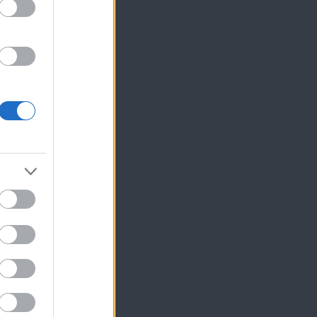
ίκησης,
ης