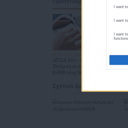
Προτεινόμενα άρθρα
I want t
I want t
I want t
function
04.08.2026 | 14:35
04
ΔΥΠΑ 55+: «Ανοίγουν» την
Α
Τετάρτη οι αιτήσεις για
α
8.000 νέες θέσεις εργασίας
θ
Σχετικά άρθρα