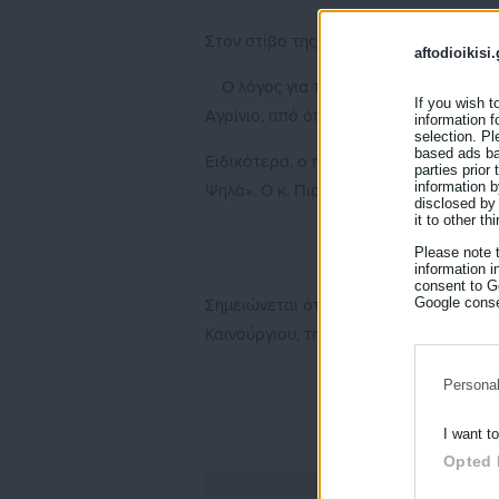
Στον στίβο της Τοπικής Αυτοδιοίκηση 
aftodioikisi.
Ο λόγος για τον ηθοποιό
Λεωνίδα Κ
If you wish t
Αγρίνιο, από όπου έλκει την καταγωγή 
information f
selection. Pl
based ads bas
Ειδικότερα, ο ηθοποιός θα είναι υποψ
parties prior
information b
Ψηλά». Ο κ. Πιστιόλας είναι αδερφός τ
disclosed by 
it to other thi
Please note 
information i
consent to Go
Google conse
Σημειώνεται ότι ο Λεωνίδας Κακούρης 
Καινούργιου, την οποία επισκέπτεται π
Persona
I want t
Opted 
ΕΓΓ