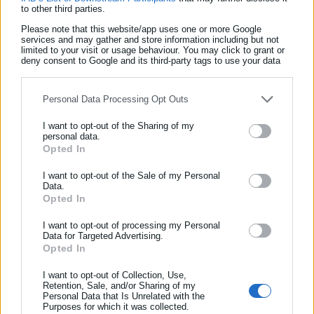
to other third parties.
Please note that this website/app uses one or more Google
services and may gather and store information including but not
limited to your visit or usage behaviour. You may click to grant or
deny consent to Google and its third-party tags to use your data
for below specified purposes in below Google consent section.
Personal Data Processing Opt Outs
I want to opt-out of the Sharing of my
personal data.
Opted In
ΕΓΓΡΑΦΗ NEWSLETTER
Aftodioikisi News
Ενημερωθείτε πρώτοι για ειδήσεις και θέματα από το χώρο της
I want to opt-out of the Sale of my Personal
Data.
Η aftodioikisi.gr είναι η βασική Διαδικτυακή πύλη για τους
Αυτοδιοίκησης, της δημόσιας διοίκησης, της εργασίας, της
Opted In
ΟΤΑ, το Δημόσιο και την Εργασία στην Ελλάδα,
ασφάλισης αλλά και γενικότερης επικαιρότητας από την Ελλάδα
λειτουργώντας από τον Απρίλιο του 2008 ως πηγή έγκυρης
και όλο τον κόσμο!
I want to opt-out of processing my Personal
και συνεχούς ροής ενημέρωσης με ειδήσεις και θέματα από
Data for Targeted Advertising.
Opted In
Συμπλήρωσε όνομα
το χώρο της Αυτοδιοίκησης, της Δημόσιας Διοίκησης, της
Εργασίας, της Ασφάλισης αλλά και γενικότερης
Περισσότερα
I want to opt-out of Collection, Use,
επικαιρότητας από την Ελλάδα και όλο τον κόσμο. Τον Μάιο
Retention, Sale, and/or Sharing of my
Personal Data that Is Unrelated with the
Συμπλήρωσε επώνυμο
του 2010, μόλις δύο χρόνια μετά την έναρξη της λειτουργίας
Tags:
proteinomena,
ΔΗΜΟΣ ΠΟΛΥΓΥΡΟΥ,
ΕΠΙΧΕΙΡΗΜΑΤΙΑΣ,
Purposes for which it was collected.