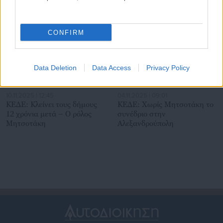
Σχετικά άρθρα
CONFIRM
Data Deletion
Data Access
Privacy Policy
10.11.2025 | 12:45
04.11.2025 | 09:01
ΚΕΔΕ: Κλείνει τους δήμους
ΚΕΔΕ: Χωρίς Μητσοτάκη το
12 χρόνια μετά – Ο ρόλος
συνέδριο στην
Μητσοτάκη
Αλεξανδρούπολη