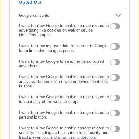
της τιμήθηκε με το δημοσιογραφικό Βραβείο Μπότση.
ΠΡΩΗΝ ΑΝΤΙΔΗΜΑΡΧΟΣ
Opted Out
Παράλληλα, αποτελεί κόμβο αμφίδρομης επικοινωνίας
μεταξύ πολιτικών, αιρετών της Αυτοδιοίκησης αλλά και
Συμπλήρωσε email
Google consents
επιχειρηματιών με τους πολίτες και τους εργαζόμενους στο
Τελευταία νέα
Δημοφιλή
I want to allow Google to enable storage related to
δημόσιο και ιδιωτικό τομέα, ενώ λειτουργεί ως δίαυλος
advertising like cookies on web or device
Όλα τα νέα
identifiers in apps.
διαδραστικής ενημέρωσης και επικοινωνίας μεταξύ της
Περιφέρειας και του Κέντρου. Καθημερινά δέχεται
I want to allow my user data to be sent to Google
for online advertising purposes.
εκατοντάδες χιλιάδες επισκέψεις από εργαζόμενους στο
ΣΥΝΕΧΙΣΤΕ ΣΤΟ WEBSITE
δημόσιο και ιδιωτικό τομέα, πολιτικούς, αιρετούς της
Προτεινόμενα άρθρα
I want to allow Google to send me personalized
Αυτοδιοίκησης, επιχειρηματίες και, κυρίως, πολίτες που
advertising.
ΕΓΓΡΑΦΗ
ενδιαφέρονται για τοπικά, εργασιακά, ασφαλιστικά αλλά και
I want to allow Google to enable storage related to
για γενικότερα θέματα της επικαιρότητας.
analytics like cookies on web or device identifiers
in apps.
I want to allow Google to enable storage related to
functionality of the website or app.
I want to allow Google to enable storage related to
06.08.2026 | 09:53
06.08.2026 | 07:50
personalization.
Τουρισμός για Ολους: Ποια
«Φρένο» στις πολλαπλές
ΑΦΜ υποβάλλουν αίτηση για
αμοιβές δημοσίων
I want to allow Google to enable storage related to
τα voucher μέχρι 600 ευρώ
υπαλλήλων (εγκύκλιος)
security, including authentication functionality and
fraud prevention, and other user protection.