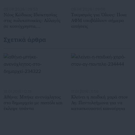
09.08.2026 | 09:53
09.08.2026 | 09:06
Νέος Κώδικας Ιδιοκτησίας
Τουρισμός για Όλους: Ποια
στις πολυκατοικίες: Αλλαγές
ΑΦΜ υποβάλλουν σήμερα
σε κοινόχρηστα,
αιτήσεις
διαμερίσματα, λήψη
αποφάσεων
Σχετικά άρθρα
18.01.2014 | 12:13
17.01.2014 | 11:56
Αθήνα: Μπήκε ανενόχλητος
Κλείνει η παιδική χαρά στον
στο δημαρχείο με πιστόλι και
Αγ. Παντελεήμονα για να
έκλεψε τσάντα
κατασκευαστεί καινούργια