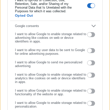
I want to opt-out of Collection, Use,
Retention, Sale, and/or Sharing of my
Συμφωνήσαμε και εκπονούμε επιχειρησιακό σχέδιο για
Personal Data that Is Unrelated with the
Συμπλήρωσε επώνυμο
Purposes for which it was collected.
συνεργασία μεταξύ του Δήμου και της Ελληνικής Αστυνομίας
Opted Out
και είμαι αισιόδοξος ότι πολύ γρήγορα θα δούμε τα
αποτελέσματα τα οποία ελπίζουμε να έχουμε».
Συμπλήρωσε email
Google consents
I want to allow Google to enable storage related to
advertising like cookies on web or device
identifiers in apps.
I want to allow my user data to be sent to Google
for online advertising purposes.
ΣΥΝΕΧΙΣΤΕ ΣΤΟ WEBSITE
I want to allow Google to send me personalized
advertising.
ΕΓΓΡΑΦΗ
I want to allow Google to enable storage related to
analytics like cookies on web or device identifiers
in apps.
Aftodioikisi News
I want to allow Google to enable storage related to
Η aftodioikisi.gr είναι η βασική Διαδικτυακή πύλη για τους
functionality of the website or app.
ΟΤΑ, το Δημόσιο και την Εργασία στην Ελλάδα,
I want to allow Google to enable storage related to
λειτουργώντας από τον Απρίλιο του 2008 ως πηγή έγκυρης
personalization.
και συνεχούς ροής ενημέρωσης με ειδήσεις και θέματα από