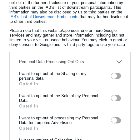
opt-out of the further disclosure of your personal information by
«Και εγώ κύριε Υπουργέ, με τη σειρά μου, σας ευχαριστώ
third parties on the IAB’s list of downstream participants. This
information may also be disclosed by us to third parties on the
πάρα πολύ για τη διάθεση συνεργασίας που επιδείξατε. Δεν
IAB’s List of Downstream Participants
that may further disclose it
to other third parties.
είναι η πρώτη φορά, κατά καιρούς έχουμε συνεργαστεί πάρα
πολύ καλά. Για την πόλη της Αθήνας είναι καίριας σημασίας το
Please note that this website/app uses one or more Google
services and may gather and store information including but not
πως θα διατεθούν οι Δημοτικοί Αστυνομικοί, οι οποίοι
limited to your visit or usage behaviour. You may click to grant or
deny consent to Google and its third-party tags to use your data
τέθηκαν σε κινητικότητα.
for below specified purposes in below Google consent section.
Personal Data Processing Opt Outs
I want to opt-out of the Sharing of my
Δεν κρύβω ότι όλη αυτή η εκκρεμότητα με την ουσιαστική
personal data.
Opted In
ΕΓΓΡΑΦΗ NEWSLETTER
κατάργηση της Δημοτικής Αστυνομίας δημιούργησε ένα πολύ
σοβαρό πρόβλημα ευταξίας στην πόλη. Εκεί που είχαμε
Ενημερωθείτε πρώτοι για ειδήσεις και θέματα από το χώρο της
I want to opt-out of the Sale of my Personal
Data.
Αυτοδιοίκησης, της δημόσιας διοίκησης, της εργασίας, της
φθάσει σε κάποιο επίπεδο, βρεθήκαμε πάλι πίσω και πρέπει
Opted In
ασφάλισης αλλά και γενικότερης επικαιρότητας από την Ελλάδα
να ενισχυθεί πάση θυσία η αστυνόμευση και στα θέματα της
και όλο τον κόσμο!
I want to opt-out of processing my Personal
στάθμευσης και στα θέματα του ελέγχου της κατοχής
Data for Targeted Advertising.
δημόσιου χώρου και στο θέμα της κοινής ησυχίας και σε πάρα
Opted In
Συμπλήρωσε όνομα
πολλά άλλα ζητήματα.