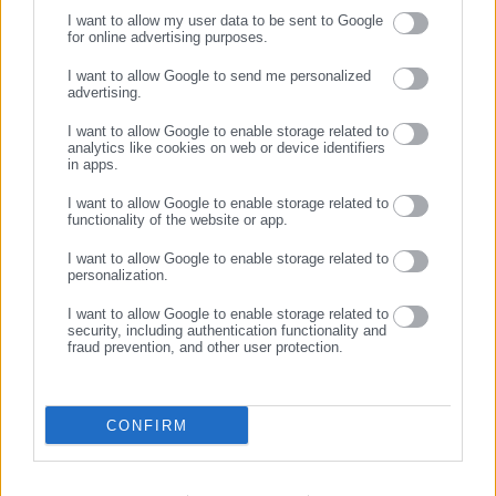
για γενικότερα θέματα της επικαιρότητας.
I want to allow my user data to be sent to Google
for online advertising purposes.
ΣΥΝΕΧΙΣΤΕ ΣΤΟ WEBSITE
I want to allow Google to send me personalized
advertising.
ΕΓΓΡΑΦΗ
08.08.2026 | 21:01
08.08.2026 | 19:00
I want to allow Google to enable storage related to
ΟΠΕΚΑ: Πληρώνει νωρίτερα
Τρέχουν προσλήψεις σε
analytics like cookies on web or device identifiers
18 επιδόματα για τον
μεγάλες επιχειρήσεις – Δείτε
in apps.
Αύγουστο
τις διαθέσιμες θέσεις
I want to allow Google to enable storage related to
functionality of the website or app.
Σχετικά άρθρα
I want to allow Google to enable storage related to
personalization.
I want to allow Google to enable storage related to
security, including authentication functionality and
fraud prevention, and other user protection.
05.05.2024 | 11:18
23.08.2023 | 22:02
CONFIRM
Δήμος Αγρινίου: Αδιαφορία
«Βόμβα»: Ποιος γνωστός
για τα αδέσποτα – Τι
ηθοποιός κατεβαίνει στο
καταγγέλλουν αντιπολίτευση,
δήμο Αγρινίου