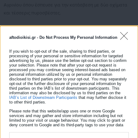
Αγρινίου όπου έσπευσε για την κατάσβεση με δύο οχήματα
και τέσσερις πυροσβέστες.
aftodioikisi.gr -
Do Not Process My Personal Information
Δεν είναι η πρώτη φορά που έκαψαν κάδους στην
If you wish to opt-out of the sale, sharing to third parties, or
συγκεκριμένη γειτονιά με τους περίοικους να εκφράζουν την
processing of your personal or sensitive information for targeted
αγανάκτησή και την οργή τους.
advertising by us, please use the below opt-out section to confirm
your selection. Please note that after your opt-out request is
processed you may continue seeing interest-based ads based on
personal information utilized by us or personal information
disclosed to third parties prior to your opt-out. You may separately
opt-out of the further disclosure of your personal information by
third parties on the IAB’s list of downstream participants. This
information may also be disclosed by us to third parties on the
IAB’s List of Downstream Participants
that may further disclose it
to other third parties.
Please note that this website/app uses one or more Google
services and may gather and store information including but not
limited to your visit or usage behaviour. You may click to grant or
deny consent to Google and its third-party tags to use your data
for below specified purposes in below Google consent section.