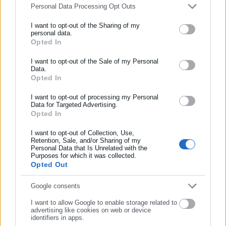
Aftodioikisi News
Personal Data Processing Opt Outs
Η aftodioikisi.gr είναι η βασική Διαδικτυακή πύλη για τους
ΟΤΑ, το Δημόσιο και την Εργασία στην Ελλάδα,
I want to opt-out of the Sharing of my
personal data.
λειτουργώντας από τον Απρίλιο του 2008 ως πηγή έγκυρης
Opted In
ΕΓΓΡΑΦΗ NEWSLETTER
και συνεχούς ροής ενημέρωσης με ειδήσεις και θέματα από
το χώρο της Αυτοδιοίκησης, της Δημόσιας Διοίκησης, της
Ενημερωθείτε πρώτοι για ειδήσεις και θέματα από το χώρο της
I want to opt-out of the Sale of my Personal
Data.
Εργασίας, της Ασφάλισης αλλά και γενικότερης
Περισσότερα
Αυτοδιοίκησης, της δημόσιας διοίκησης, της εργασίας, της
Opted In
επικαιρότητας από την Ελλάδα και όλο τον κόσμο. Τον Μάιο
ασφάλισης αλλά και γενικότερης επικαιρότητας από την Ελλάδα
του 2010, μόλις δύο χρόνια μετά την έναρξη της λειτουργίας
και όλο τον κόσμο!
Tags:
I want to opt-out of processing my Personal
ΔΗΜΟΣ ΑΓΡΙΝΙΟΥ,
ΚΑΔΟΙ,
ΠΥΡΠΟΛΥΘΗΚΑΝ
της τιμήθηκε με το δημοσιογραφικό Βραβείο Μπότση.
Data for Targeted Advertising.
Opted In
Συμπλήρωσε όνομα
Παράλληλα, αποτελεί κόμβο αμφίδρομης επικοινωνίας
μεταξύ πολιτικών, αιρετών της Αυτοδιοίκησης αλλά και
I want to opt-out of Collection, Use,
Τελευταία νέα
Δημοφιλή
επιχειρηματιών με τους πολίτες και τους εργαζόμενους στο
Retention, Sale, and/or Sharing of my
Όλα τα νέα
Personal Data that Is Unrelated with the
Συμπλήρωσε επώνυμο
δημόσιο και ιδιωτικό τομέα, ενώ λειτουργεί ως δίαυλος
Purposes for which it was collected.
διαδραστικής ενημέρωσης και επικοινωνίας μεταξύ της
Opted Out
Περιφέρειας και του Κέντρου. Καθημερινά δέχεται
Συμπλήρωσε email
εκατοντάδες χιλιάδες επισκέψεις από εργαζόμενους στο
Google consents
Προτεινόμενα άρθρα
δημόσιο και ιδιωτικό τομέα, πολιτικούς, αιρετούς της
I want to allow Google to enable storage related to
Αυτοδιοίκησης, επιχειρηματίες και, κυρίως, πολίτες που
advertising like cookies on web or device
identifiers in apps.
ενδιαφέρονται για τοπικά, εργασιακά, ασφαλιστικά αλλά και