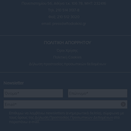
Πανεπιστημίου 56, Αθήνα τ.κ. 106 78, ΜΗΤ: 232416
Τηλ. 210 514 3137-8
Φαξ: 210 512 3020
email:
press@aftodioikisi.gr
ΠΟΛΙΤΙΚΗ ΑΠΟΡΡΗΤΟΥ
Όροι Χρήσης
Πολιτική Cookies
Δήλωση προστασίας προσωπικών δεδομένων
Newsletter
Επιθυμώ να λαμβάνω newsletters (ενημερωτικά δελτία), σύμφωνα με
τους όρους της
Δήλωση Προστασίας Προσωπικών Δεδομένων
στο
παραπάνω e-mail.