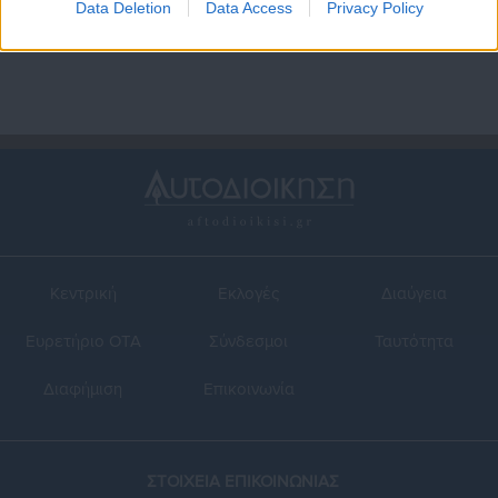
Data Deletion
Data Access
Privacy Policy
φιλοζωικές
Κεντρική
Εκλογές
Διαύγεια
Ευρετήριο ΟΤΑ
Σύνδεσμοι
Ταυτότητα
Διαφήμιση
Επικοινωνία
ΣΤΟΙΧΕΙΑ ΕΠΙΚΟΙΝΩΝΙΑΣ