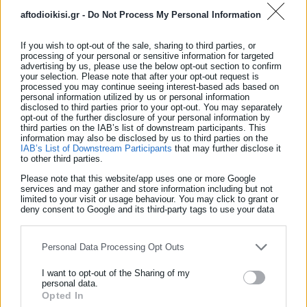
aftodioikisi.gr -
Do Not Process My Personal Information
Ο 54χρονος, ο οποίος προανακριτικά αλλά και ενώπιον της
If you wish to opt-out of the sale, sharing to third parties, or
ανακρίτριας είχε κατονομάσει τον 45χρονο επιχειρηματία ως
processing of your personal or sensitive information for targeted
τον ηθικό αυτουργό του εμπρησμού, σήμερα ενώπιον του
advertising by us, please use the below opt-out section to confirm
your selection. Please note that after your opt-out request is
δικαστηρίου ισχυρίστηκε, ότι δεν θυμάται τις πράξεις του, τη
processed you may continue seeing interest-based ads based on
personal information utilized by us or personal information
νύχτα της 2ας Οκτωβρίου. Ο 54χρονος που σε
disclosed to third parties prior to your opt-out. You may separately
opt-out of the further disclosure of your personal information by
συμπληρωματική απολογία που είχε δώσει στην ανακρίτρια
third parties on the IAB’s list of downstream participants. This
λίγο διάστημα μετά την προφυλάκιση του, όπου αναίρεσε ότι
information may also be disclosed by us to third parties on the
IAB’s List of Downstream Participants
that may further disclose it
είχε αρχικά ισχυριστεί, σήμερα είπε ότι πέταξε ένα μπιτόνι με
to other third parties.
βενζίνη και έβαλε φωτιά ενώ για την σχέση του με τον
Please note that this website/app uses one or more Google
services and may gather and store information including but not
επιχειρηματία ανέφερε, ότι επικοινώνησε μαζί του την
limited to your visit or usage behaviour. You may click to grant or
επομένη γιατί ήθελε να δει εάν τρόμαξε από αυτό που έκανε.
deny consent to Google and its third-party tags to use your data
for below specified purposes in below Google consent section.
Ο τρίτος κατηγορούμενος, ο 40χρονος που κατηγορείται ότι
Personal Data Processing Opt Outs
μετέβη μαζί με τον 54χρονο στην μάντρα με τα
απορριμματοφόρα, ισχυρίστηκε ότι ακολούθησε τον φίλο του
I want to opt-out of the Sharing of my
personal data.
χωρίς να ξέρει το παραμικρό. Πρόσθεσε, ότι έπαθε σοκ όταν
Opted In
ΕΓΓΡΑΦΗ NEWSLETTER