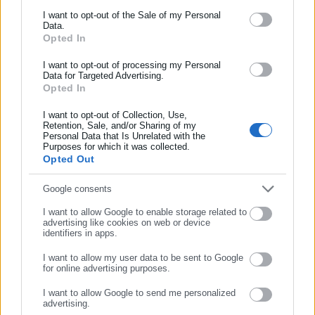
τον είδε να βάζει φωτιά.
Ενημερωθείτε πρώτοι για ειδήσεις και θέματα από το χώρο της
I want to opt-out of the Sale of my Personal
Data.
Αυτοδιοίκησης, της δημόσιας διοίκησης, της εργασίας, της
Opted In
ασφάλισης αλλά και γενικότερης επικαιρότητας από την Ελλάδα
και όλο τον κόσμο!
I want to opt-out of processing my Personal
Data for Targeted Advertising.
Opted In
Συμπλήρωσε όνομα
I want to opt-out of Collection, Use,
Retention, Sale, and/or Sharing of my
Personal Data that Is Unrelated with the
Συμπλήρωσε επώνυμο
Purposes for which it was collected.
Opted Out
Aftodioikisi News
Συμπλήρωσε email
Google consents
Η aftodioikisi.gr είναι η βασική Διαδικτυακή πύλη για τους
ΟΤΑ, το Δημόσιο και την Εργασία στην Ελλάδα,
I want to allow Google to enable storage related to
advertising like cookies on web or device
λειτουργώντας από τον Απρίλιο του 2008 ως πηγή έγκυρης
identifiers in apps.
και συνεχούς ροής ενημέρωσης με ειδήσεις και θέματα από
το χώρο της Αυτοδιοίκησης, της Δημόσιας Διοίκησης, της
I want to allow my user data to be sent to Google
for online advertising purposes.
Εργασίας, της Ασφάλισης αλλά και γενικότερης
Περισσότερα
ΣΥΝΕΧΙΣΤΕ ΣΤΟ WEBSITE
επικαιρότητας από την Ελλάδα και όλο τον κόσμο. Τον Μάιο
I want to allow Google to send me personalized
advertising.
του 2010, μόλις δύο χρόνια μετά την έναρξη της λειτουργίας
ΕΓΓΡΑΦΗ
Tags:
ΑΠΟΡΡΙΜΜΑΤΟΦΟΡΟ,
ΔΗΜΟΣ ΜΑΛΕΒΙΖΙΟΥ,