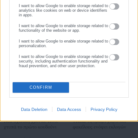
της τιμήθηκε με το δημοσιογραφικό Βραβείο Μπότση.
ΔΙΚΑΣΤΗΡΙΟ,
ΕΜΠΡΗΣΜΟΣ,
ΕΝΟΧΗ,
ΚΡΗΤΗ
I want to allow Google to enable storage related to
Παράλληλα, αποτελεί κόμβο αμφίδρομης επικοινωνίας
analytics like cookies on web or device identifiers
in apps.
μεταξύ πολιτικών, αιρετών της Αυτοδιοίκησης αλλά και
επιχειρηματιών με τους πολίτες και τους εργαζόμενους στο
I want to allow Google to enable storage related to
Τελευταία νέα
Δημοφιλή
functionality of the website or app.
δημόσιο και ιδιωτικό τομέα, ενώ λειτουργεί ως δίαυλος
Όλα τα νέα
διαδραστικής ενημέρωσης και επικοινωνίας μεταξύ της
I want to allow Google to enable storage related to
Περιφέρειας και του Κέντρου. Καθημερινά δέχεται
personalization.
εκατοντάδες χιλιάδες επισκέψεις από εργαζόμενους στο
I want to allow Google to enable storage related to
δημόσιο και ιδιωτικό τομέα, πολιτικούς, αιρετούς της
Προτεινόμενα άρθρα
security, including authentication functionality and
fraud prevention, and other user protection.
Αυτοδιοίκησης, επιχειρηματίες και, κυρίως, πολίτες που
ενδιαφέρονται για τοπικά, εργασιακά, ασφαλιστικά αλλά και
για γενικότερα θέματα της επικαιρότητας.
CONFIRM
Data Deletion
Data Access
Privacy Policy
07.08.2026 | 22:16
07.08.2026 | 21:22
Νέα σχολική χρονιά: Πότε
ΥΠΕΣ: Αγοράζει χαρτί και
χτυπά το πρώτο κουδούνι
φακέλους ενόψει εκλογών