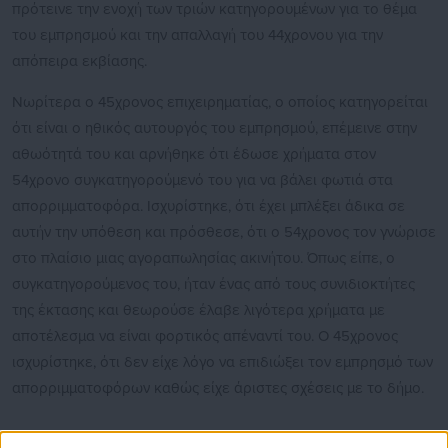
πρότεινε την ενοχή των τριών κατηγορουμένων για το θέμα
του εμπρησμού και την απαλλαγή του 44χρονου για την
απόπειρα εκβίασης.
Νωρίτερα ο 45χρονος επιχειρηματίας, ο οποίος κατηγορείται
ότι είναι ο ηθικός αυτουργός του εμπρησμού, επέμεινε στην
αθωότητά του και αρνήθηκε ότι έδωσε χρήματα στον
54χρονο συγκατηγορούμενό του για να βάλει φωτιά στα
απορριμματοφόρα. Ισχυρίστηκε, ότι έχει μπλέξει άδικα σε
αυτήν την υπόθεση και πρόσθεσε, ότι ο 54χρονος τον γνώρισε
στο πλαίσιο μιας αγοραπωλησίας ακινήτου. Όπως είπε, ο
συγκατηγορούμενος του, ήταν ένας από τους συνιδιοκτήτες
της έκτασης και θεωρούσε έλαβε λιγότερα χρήματα με
αποτέλεσμα να είναι φορτικός απέναντί του. Ο 45χρονος
ισχυρίστηκε, ότι δεν είχε λόγο να επιδιώξει τον εμπρησμό των
απορριμματοφόρων καθώς είχε άριστες σχέσεις με το δήμο.