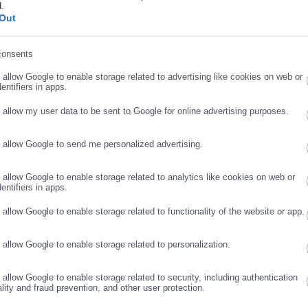
d.
ήρωσε επώνυμο
Out
consents
ρωσε email
του ποσού των
19.889,60 € για την υπηρεσία τοποθέτησης και
o allow Google to enable storage related to advertising like cookies on web or
ύ για τον Χριστουγεννιάτικο διάκοσμο της πόλης για το έτος
entifiers in apps.
o allow my user data to be sent to Google for online advertising purposes.
View Fullscreen
o allow Google to send me personalized advertising.
ΣΥΝΕΧΙΣΤΕ ΣΤΟ WEBSITE
ΕΓΓΡΑΦΗ
o allow Google to enable storage related to analytics like cookies on web or
entifiers in apps.
o allow Google to enable storage related to functionality of the website or app.
o allow Google to enable storage related to personalization.
o allow Google to enable storage related to security, including authentication
ality and fraud prevention, and other user protection.