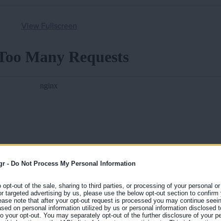
View Fullscreen
gr -
Do Not Process My Personal Information
o opt-out of the sale, sharing to third parties, or processing of your personal or
or targeted advertising by us, please use the below opt-out section to confirm
ease note that after your opt-out request is processed you may continue seein
ed on personal information utilized by us or personal information disclosed to
 to your opt-out. You may separately opt-out of the further disclosure of your p