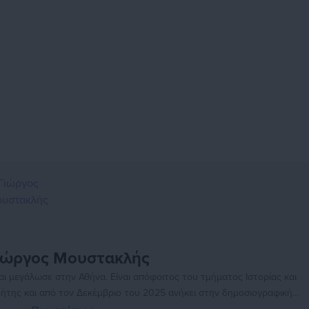
ιώργος Μουστακλής
ι μεγάλωσε στην Αθήνα. Είναι απόφοιτος του τμήματος Ιστορίας και
ήτης και από τον Δεκέμβριο του 2025 ανήκει στην δημοσιογραφική
ης ροής και ειδήσεων της τοπικής αυτοδιοίκησης. Στο μέλλον θα ήθελε