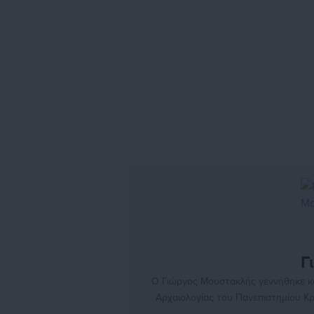
Γ
Ο Γιώργος Μουστακλής γεννήθηκε κα
Αρχαιολογίας του Πανεπιστημίου Κρ
ομάδα του Aftodioikisi.gr ως συντάκτ