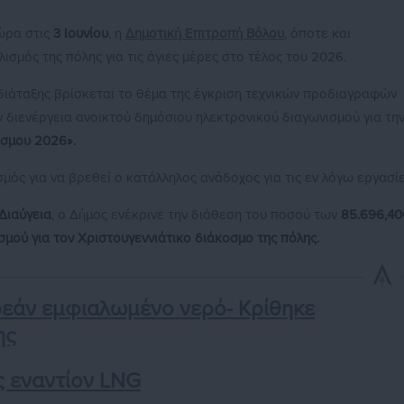
χώρα στις
3 Ιουνίου
, η
Δημοτική Επιτροπή Βόλου
, όποτε και
λισμός της πόλης για τις άγιες μέρες στο τέλος του 2026.
 διάταξης βρίσκεται το θέμα της έγκριση τεχνικών προδιαγραφών
ν διενέργεια ανοικτού δημόσιου ηλεκτρονικού διαγωνισμού για τη
όσμου 2026».
μός για να βρεθεί ο κατάλληλος ανάδοχος για τις εν λόγω εργασίε
Διαύγεια
, ο Δήμος ενέκρινε την διάθεση του ποσού των
85.696,40
μού για τον Χριστουγεννιάτικο διάκοσμο της πόλης.
ρεάν εμφιαλωμένο νερό- Κρίθηκε
ης
ς εναντίον LNG