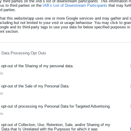
y third parties on the IAB’s list of downstream participants. This information
us to third parties on the
IAB’s List of Downstream Participants
that may furt
rd parties.
that this website/app uses one or more Google services and may gather and s
ncluding but not limited to your visit or usage behaviour. You may click to gra
ogle and its third-party tags to use your data for below specified purposes in
nt section.
l Data Processing Opt Outs
o opt-out of the Sharing of my personal data.
In
ΡΑΦΗ NEWSLETTER
o opt-out of the Sale of my Personal Data.
ωθείτε πρώτοι για ειδήσεις και θέματα από το χώρο της Αυτοδιο
In
μόσιας διοίκησης, της εργασίας, της ασφάλισης αλλά και γενικότερ
ρότητας από την Ελλάδα και όλο τον κόσμο!
o opt-out of processing my Personal Data for Targeted Advertising.
In
ήρωσε όνομα
o opt-out of Collection, Use, Retention, Sale, and/or Sharing of my
 Data that Is Unrelated with the Purposes for which it was