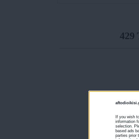
aftodioikisi.
If you wish t
information f
selection. Pl
based ads bas
parties prior