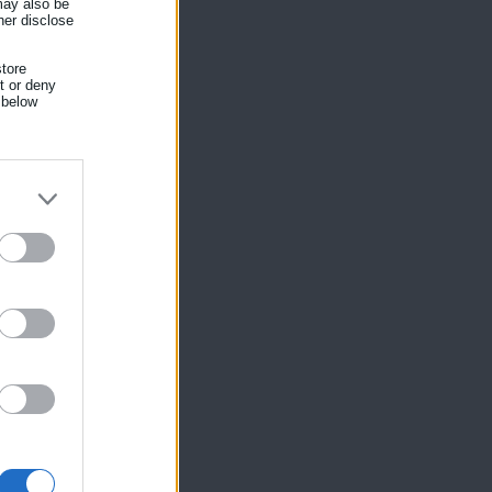
 may also be
her disclose
tore
nt or deny
 below
ίκησης,
ης