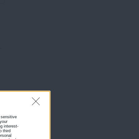
 sensitive
 your
g interest-
 third
ersonal