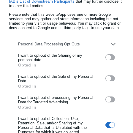
IAB’s List of Downstream Participants
that may further disclose it
παρατάθηκαν διαδοχικά ως και την 31-12-2017.
to other third parties.
Please note that this website/app uses one or more Google
View Fullscreen
services and may gather and store information including but not
limited to your visit or usage behaviour. You may click to grant or
deny consent to Google and its third-party tags to use your data
for below specified purposes in below Google consent section.
Personal Data Processing Opt Outs
I want to opt-out of the Sharing of my
personal data.
Opted In
ΕΓΓΡΑΦΗ NEWSLETTER
Ενημερωθείτε πρώτοι για ειδήσεις και θέματα από το χώρο της
I want to opt-out of the Sale of my Personal
Data.
Αυτοδιοίκησης, της δημόσιας διοίκησης, της εργασίας, της
Opted In
ασφάλισης αλλά και γενικότερης επικαιρότητας από την Ελλάδα
και όλο τον κόσμο!
I want to opt-out of processing my Personal
Data for Targeted Advertising.
Opted In
Συμπλήρωσε όνομα
I want to opt-out of Collection, Use,
Retention, Sale, and/or Sharing of my
Personal Data that Is Unrelated with the
Συμπλήρωσε επώνυμο
Purposes for which it was collected.