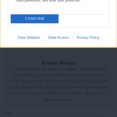
fraud prevention, and other user protection.
CONFIRM
Data Deletion
Data Access
Privacy Policy
Χρίστος Βούζας
Ο Χρίστος Βούζας γεννήθηκε στην Αθήνα. Αποφοίτησε από
την ΑΣΟΕΕ (τώρα Οικονομικό Πανεπιστήμιο) και έχοντας
γερές βάσεις από τις σπουδές του αποφάσισε να ασχοληθεί
με την εξοικονόμηση λέξεων. Εργάστηκε ως δημοσιογράφος
σε όλο το φάσμα των ΜΜΕ (μεταξύ άλλων, Αθηνόραμα,
ραδιόφωνο και τηλεόραση του ΣΚΑΙ, STAR, Αθήνα 9.84, Flash
Περισσότερα
96, Βήμα, Καθημερινή, Μεσημβρινή, Αδέσμευτος Τύπος, City
Press και Αξία) ως εκπαιδευτικός και στη συνέχεια ως
Tags:
fpage-slider,
proteinomena,
ΑΠΟΦΑΣΗ,