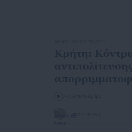
ΔΗΜΟΙ
| 08.05.2025 | 07:09
Κρήτη: Κόντρα
αντιπολίτευσης
απορριμματο
Ακούστε το άρθρο
Aftodioikisi News