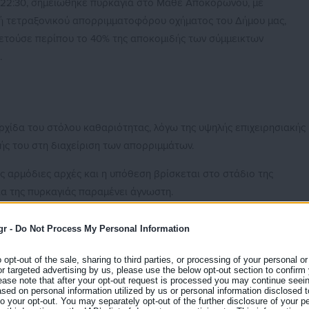
 22:30, σημειώθηκε πυρκαγιά στο Μάθε Αποκορώνου, με
 τετραξονικού απορριμματοφόρου οχήματος του Δήμου μας,
ετούσε περίπου το 40% της αποκομιδής των σύμμεικτων
.
ρχίδα του στόλου καθαριότητας, λόγω της υψηλής επιχειρησιακής
ής του στη διαχείριση των απορριμμάτων.
ις αρμόδιες αρχές και η υπόθεση βρίσκεται στο στάδιο της
τία της πυρκαγιάς παραμένει άγνωστη.
σε άμεσες ενέργειες εξεύρεσης λειτουργικών λύσεων, με στόχο τ
gr -
Do Not Process My Personal Information
 χωρίς διακοπή, και διαβεβαιώνει τους πολίτες ότι η καθαριότητ
τεθούν σε κίνδυνο.
o opt-out of the sale, sharing to third parties, or processing of your personal or
or targeted advertising by us, please use the below opt-out section to confirm
ease note that after your opt-out request is processed you may continue seein
κασίας, ο Δήμος δεσμεύεται νομικά να μην προχωρήσει σε
ed on personal information utilized by us or personal information disclosed to
 to your opt-out. You may separately opt-out of the further disclosure of your p
κότητα της προανάκρισης, όπως προβλέπεται στον Κώδικα Ποινικ