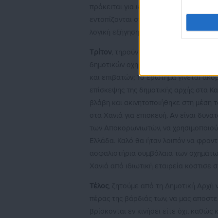
πρόκειται για ιδιωτικά οχήματα, με 
εντοπίζονται σταθμευμένα οχήματα του
λογική εξήγηση ή αιτιολόγηση.
Τρίτον
, τηρούνται άραγε οι προβλεπόμ
δημοτικών οχημάτων; Υποβάλλονται σε
και επιβατών; Το ερώτημα γίνεται ακό
επίσκεψης της δημοτικής αρχής στα Κα
βλάβη και ακινητοποιήθηκε στη μέση 
στα Χανιά για επισκευή. Αν είναι δυν
των Αποκορωνιωτών, να χρησιμοποιούν
Ελλάδα. Καλό θα ήταν λοιπόν να φροντ
ασφαλιστήρια συμβόλαια των οχημάτων
Χανιά από ιδιωτική εταιρεία κόστισε 
Τέλος
, ζητούμε από τη Δημοτική Αρχή 
πέρας της βάρδιάς των, να μας αποστε
βρίσκονται εν κινήσει είτε όχι, καθώς 