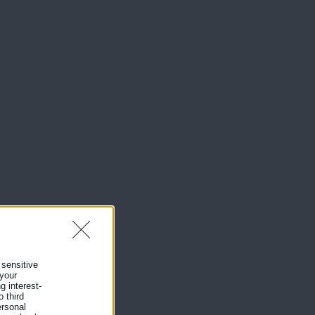
η
α
 sensitive
 your
g interest-
 third
ersonal
ής