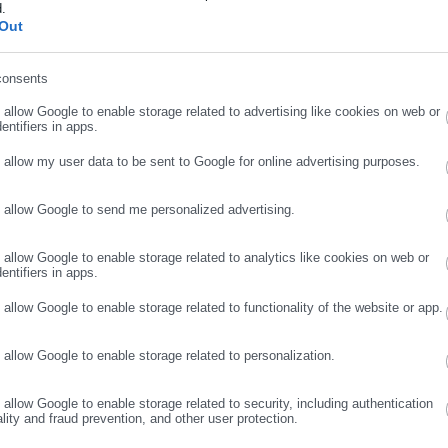
d.
ήρωσε επώνυμο
Out
ης «Αλλάζουμε τον Αποκόρωνα»:
consents
ρριμματοφόρο του Δήμου Αποκορώνου, γεννιούνται σοβαρά
ρωσε email
 οφείλει άμεσα να απαντήσει. Η ολοκληρωτική καταστροφή του
o allow Google to enable storage related to advertising like cookies on web or
entifiers in apps.
ν καθαριότητα, τη στιγμή που τόνοι σκουπιδιών και ογκωδών
λα τα χωριά του Δήμου εν όψει έναρξης της τουριστικής σεζόν.
o allow my user data to be sent to Google for online advertising purposes.
ταθμευμένο στον Μαθέ Αποκορώνου. Ο χώρος αυτός -εξ όσων
o allow Google to send me personalized advertising.
ΣΥΝΕΧΙΣΤΕ ΣΤΟ WEBSITE
ΕΓΓΡΑΦΗ
μενη χρήση για στάθμευση δημοτικών οχημάτων, πόσο μάλλον
ουν μια περιουσία. Για ποιο λόγο, λοιπόν, ένα όχημα τέτοιας αξί
o allow Google to enable storage related to analytics like cookies on web or
entifiers in apps.
ίς κανένα μέτρο ασφαλείας, εκτεθειμένο σε έναν ακατάλληλο και
στα δρόμο;
o allow Google to enable storage related to functionality of the website or app.
o allow Google to enable storage related to personalization.
o allow Google to enable storage related to security, including authentication
λου κινούνται ανεξέλεγκτα σε όλη την επικράτεια του Νομού, χωρί
ality and fraud prevention, and other user protection.
τείας για τη χρήση και τη θέση τους. Χρησιμοποιούνται σαν να