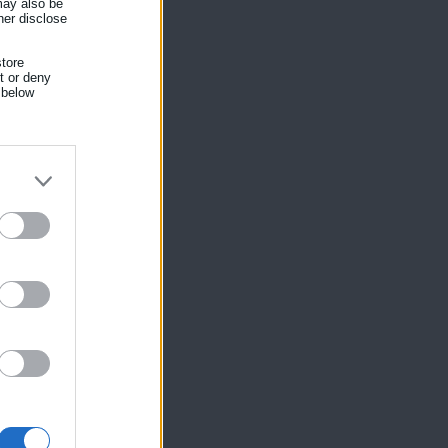
 may also be
her disclose
tore
nt or deny
 below
ίκησης,
ης