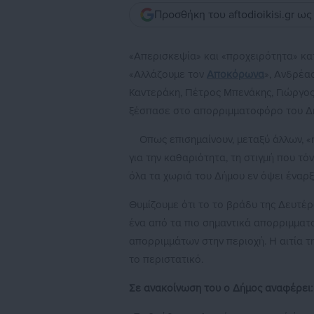
Προσθήκη του aftodioikisi.gr ω
«Απερισκεψία» και «προχειρότητα» κα
«Αλλάζουμε τον
Αποκόρωνα
», Ανδρέας
Καντεράκη, Πέτρος Μπενάκης, Γιώργο
ξέσπασε στο απορριμματοφόρο του Δ
Οπως επισημαίνουν, μεταξύ άλλων, 
για την καθαριότητα, τη στιγμή που 
όλα τα χωριά του Δήμου εν όψει έναρξ
Θυμίζουμε ότι το το βράδυ της Δευτ
ένα από τα πιο σημαντικά απορριμματ
απορριμμάτων στην περιοχή. Η αιτία τ
το περιστατικό.
Σε ανακοίνωση του ο Δήμος αναφέρει