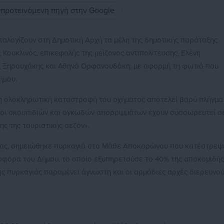
ς προτεινόμενη πηγή στην Google
ταλογίζουν στη Δημοτική Αρχή τα μέλη της δημοτικής παράταξης
 Κουκλινός, επικεφαλής της μείζονος αντιπολίτευσης, Ελένη
ς Ξηρουχάκης και Αθηνά Ορφανουδάκη, με αφορμή τη φωτιά που
ήμου.
«η ολοκληρωτική καταστροφή του οχήματος αποτελεί βαρύ πλήγμα
τόνοι σκουπιδιών και ογκωδών απορριμμάτων έχουν συσσωρευτεί σ
ης της τουριστικής σεζόν».
έρας, σημειώθηκε πυρκαγιά στο Μάθε Αποκορώνου που κατέστρεψ
οφόρα του Δήμου, το οποίο εξυπηρετούσε το 40% της αποκομιδής
ης πυρκαγιάς παραμένει άγνωστη και οι αρμόδιες αρχές διερευνο
: