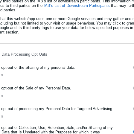
y third parties on the IAB’s list of downstream participants. This information
ιας των δημοσίων λειτουργών επιβάλλουν αποχή από οποιαδήποτε
us to third parties on the
IAB’s List of Downstream Participants
that may furt
rd parties.
ούσε να επηρεάσει την εξέλιξη της έρευνας ή να παραβιάσει το
that this website/app uses one or more Google services and may gather and s
ncluding but not limited to your visit or usage behaviour. You may click to gra
ogle and its third-party tags to use your data for below specified purposes in
nt section.
 παράταξης κατήγγειλε απευθείας
οντας προσφορά υποψηφίου του (βίντεο)
l Data Processing Opt Outs
 επέβαλε 2.000 ευρώ πρόστιμο σε
o opt-out of the Sharing of my personal data.
In
ΡΑΦΗ NEWSLETTER
o opt-out of the Sale of my Personal Data.
ωθείτε πρώτοι για ειδήσεις και θέματα από το χώρο της Αυτοδιο
In
μόσιας διοίκησης, της εργασίας, της ασφάλισης αλλά και γενικότερ
ρότητας από την Ελλάδα και όλο τον κόσμο!
o opt-out of processing my Personal Data for Targeted Advertising.
In
ήρωσε όνομα
ρμόδιων αρχών και του κοινού και θα προβεί σε επίσημη
τό και εφικτό, βάσει των νομικών πλαισίων και των
o opt-out of Collection, Use, Retention, Sale, and/or Sharing of my
 Data that Is Unrelated with the Purposes for which it was