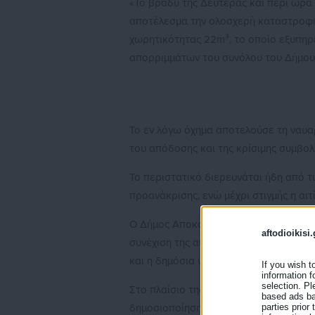
«Το βράδυ της Δευτέρας και περί ώρα
αποτέλεσμα την ολοσχερή καταστροφή
χωρητικότητας 22m³, το οποίο εξυπηρ
απορριμμάτων του συνόλου του Δήμου
Το εν λόγω όχημα αποτελούσε τη ναυα
του απόδοσης και της κρίσιμης συμβολ
Το περιστατικό διερευνάται ήδη από τ
προανάκρισης, ενώ μέχρι στιγμής η αι
Ο Δήμος Αποκορώνου έχει ήδη προβεί 
aftodioikisi.
συνέχιση της αποκομιδής απορριμμάτων
και η δημόσια υγεία δεν πρόκειται να 
If you wish t
information f
selection. Pl
Στο πλαίσιο της προανακριτικής διαδι
based ads bas
parties prior
δημοσιοποίηση λεπτομερειών. Η μυστι