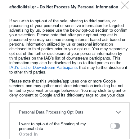
συζητηθούν οι προοπτικές ουσιαστικής συμβολής των
aftodioikisi.gr -
Do Not Process My Personal Information
Απόδημων στον Αναπτυξιακό τομέα της χώρας με τη
συνδρομή της Κ.Ε.Δ.Ε. και την απευθείας σύνδεσή τους με τους
If you wish to opt-out of the sale, sharing to third parties, or
Δήμους της Ελλάδος καθώς και πρακτικά, αλλά και ουσιαστικά
processing of your personal or sensitive information for targeted
advertising by us, please use the below opt-out section to confirm
ζητήματα που οι Απόδημοι Έλληνες επιδιώκουν καθημερνά να
your selection. Please note that after your opt-out request is
processed you may continue seeing interest-based ads based on
λύσουν σε σχέση με τον τόπο καταγωγή τους, τον δήμο της
personal information utilized by us or personal information
γενέτειράς τους κ.α.
disclosed to third parties prior to your opt-out. You may separately
opt-out of the further disclosure of your personal information by
third parties on the IAB’s list of downstream participants. This
Κατά την συνέντευξη Τύπου θα συζητηθεί επίσης το θέμα
information may also be disclosed by us to third parties on the
IAB’s List of Downstream Participants
that may further disclose it
«Απόδημοι και Τουρισμός Υγείας» μετά και τον κύκλο
to other third parties.
επισκέψεων, συνεδρίων και επαφών που έχουν
Please note that this website/app uses one or more Google
πραγματοποιηθεί με πρωτοβουλία του Προέδρου της ΚΕΔΕ
services and may gather and store information including but not
limited to your visit or usage behaviour. You may click to grant or
στις μεγάλες μητροπόλεις της Ελληνικής Διασποράς.
deny consent to Google and its third-party tags to use your data
for below specified purposes in below Google consent section.
Personal Data Processing Opt Outs
I want to opt-out of the Sharing of my
personal data.
Tags:
dept-C,
ΑΠΟΔΙΜΟΥ,
ΕΙΔΙΚΟ,
ΕΛΛΗΝΙΣΜΟΥ,
ΚΕΔΕ,
Opted In
ΕΓΓΡΑΦΗ NEWSLETTER
ΤΜΗΜΑ