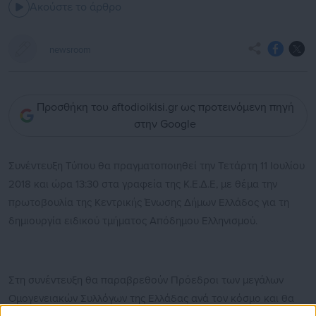
Ακούστε το άρθρο
newsroom
Προσθήκη του aftodioikisi.gr ως προτεινόμενη πηγή
στην Google
Συνέντευξη Τύπου θα πραγματοποιηθεί την Τετάρτη 11 Ιουλίου
2018 και ώρα 13:30 στα γραφεία της Κ.Ε.Δ.Ε, με θέμα την
πρωτοβουλία της Κεντρικής Ένωσης Δήμων Ελλάδος για τη
δημιουργία ειδικού τμήματος Απόδημου Ελληνισμού.
Στη συνέντευξη θα παραβρεθούν Πρόεδροι των μεγάλων
Ομογενειακών Συλλόγων της Ελλάδας ανά τον κόσμο και θα