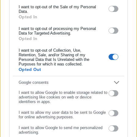
Ενημερωθείτε πρώτοι για ειδήσεις και θέματα από το χώρο της
I want to opt-out of the Sale of my Personal
Data.
Αυτοδιοίκησης, της δημόσιας διοίκησης, της εργασίας, της
Opted In
ασφάλισης αλλά και γενικότερης επικαιρότητας από την Ελλάδα
Τελευταία νέα
Δημοφιλή
και όλο τον κόσμο!
I want to opt-out of processing my Personal
Όλα τα νέα
Data for Targeted Advertising.
Opted In
Συμπλήρωσε όνομα
I want to opt-out of Collection, Use,
Retention, Sale, and/or Sharing of my
Προτεινόμενα άρθρα
Personal Data that Is Unrelated with the
Συμπλήρωσε επώνυμο
Purposes for which it was collected.
Opted Out
Συμπλήρωσε email
Google consents
I want to allow Google to enable storage related to
advertising like cookies on web or device
identifiers in apps.
08.08.2026 | 21:01
08.08.2026 | 19:00
I want to allow my user data to be sent to Google
ΟΠΕΚΑ: Πληρώνει νωρίτερα
Τρέχουν προσλήψεις σε
for online advertising purposes.
18 επιδόματα για τον
μεγάλες επιχειρήσεις – Δείτε
ΣΥΝΕΧΙΣΤΕ ΣΤΟ WEBSITE
Αύγουστο
τις διαθέσιμες θέσεις
I want to allow Google to send me personalized
advertising.
ΕΓΓΡΑΦΗ