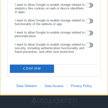
Σχετικά άρθρα
I want to allow Google to enable storage related to
analytics like cookies on web or device identifiers
in apps.
I want to allow Google to enable storage related to
functionality of the website or app.
I want to allow Google to enable storage related to
personalization.
06.07.2018 | 11:18
05.07.2018 | 22:03
I want to allow Google to enable storage related to
«Ποτάμι» και επτά δήμαρχοι
Σωματεία Δ. Αττικής: Ζητούν
security, including authentication functionality and
fraud prevention, and other user protection.
κατά «Κλεισθένη Ι» -Τι
άμεσο κλείσιμο του ΧΥΤΑ
προτείνουν για το εκλογικό
Φυλής
σύστημα
CONFIRM
Data Deletion
Data Access
Privacy Policy