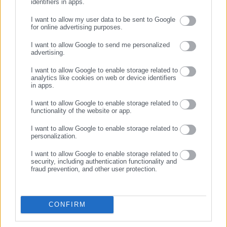
identifiers in apps.
Μιχάλης Κοττάκης
I want to allow my user data to be sent to Google
Γεννήθηκε το 2000. Σπούδασε Πολιτικές Επιστήμες και
for online advertising purposes.
ΣΥΝΕΧΙΣΤΕ ΣΤΟ WEBSITE
Δημόσια Διοίκηση στο Εθνικό και Καποδιστριακό
I want to allow Google to send me personalized
Πανεπιστήμιο Αθηνών. Ασχολείται επαγγελματικά με τη
advertising.
ΕΓΓΡΑΦΗ
δημοσιογραφία από το 2025 καλύπτοντας θέματα που
I want to allow Google to enable storage related to
άπτονται του Υπουργείου Εσωτερικών και της
analytics like cookies on web or device identifiers
αυτοδιοίκησης. Στο παρελθόν έχει αρθρογραφήσει σε
Περισσότερα
in apps.
φοιτητικές και τοπικές ιστοσελίδες, όπως και στην
I want to allow Google to enable storage related to
Εφημερίδα «ΕΣΤΙΑ»
https://www.instagram.com/mixalis_kott/
Tags:
proteinomena,
ΑΥΞΗΣΕΙΣ,
ΚΑΤΩΤΑΤΟΣ ΜΙΣΘΟΣ,
ΚΕΔΕ,
functionality of the website or app.
ΚΥΡΙΖΟΓΛΟΥ
I want to allow Google to enable storage related to
personalization.
I want to allow Google to enable storage related to
Τελευταία νέα
Δημοφιλή
security, including authentication functionality and
Όλα τα νέα
fraud prevention, and other user protection.
CONFIRM
Προτεινόμενα άρθρα