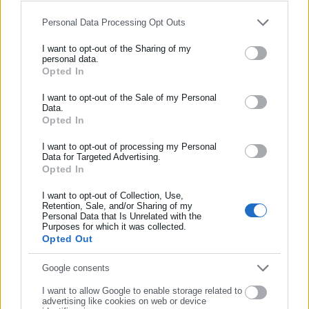
Το καθαρό όφελος για τους εργαζόμενους
Personal Data Processing Opt Outs
I want to opt-out of the Sharing of my
Εργαζόμενος κάτω των 25: Καθαρές μηνιαίες
personal data.
απολαβές: 797 €, Καθαρή μηνιαία αύξηση: 54 €,
Opted In
ΕΓΓΡΑΦΗ NEWSLETTER
καθαρή ετήσια αύξηση σε σχέση με το 2025 (14 μισθοί):
Ενημερωθείτε πρώτοι για ειδήσεις και θέματα από το χώρο της
I want to opt-out of the Sale of my Personal
756 €
Data.
Αυτοδιοίκησης, της δημόσιας διοίκησης, της εργασίας, της
Εργαζόμενος από 26 έως 30 ετών: καθαρές μηνιαίες
Opted In
ασφάλισης αλλά και γενικότερης επικαιρότητας από την Ελλάδα
απολαβές 781 €, καθαρή μηνιαία αύξηση: 38 €, καθαρή
και όλο τον κόσμο!
I want to opt-out of processing my Personal
ετήσια αύξηση σε σχέση με το 2025 (14 μισθοί): 529 €
Data for Targeted Advertising.
Opted In
Συμπλήρωσε όνομα
I want to opt-out of Collection, Use,
Retention, Sale, and/or Sharing of my
Personal Data that Is Unrelated with the
Συμπλήρωσε επώνυμο
Purposes for which it was collected.
Opted Out
Συμπλήρωσε email
Google consents
I want to allow Google to enable storage related to
advertising like cookies on web or device