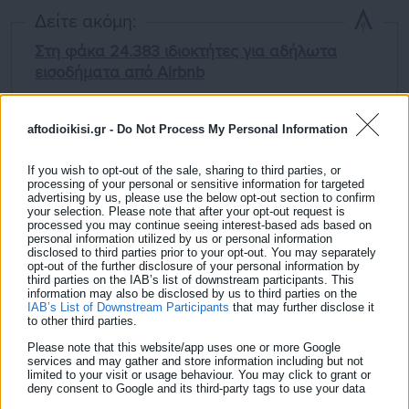
Δείτε ακόμη:
Στη φάκα 24.383 ιδιοκτήτες για αδήλωτα
εισοδήματα από Airbnb
Πολεμικό κλίμα σε δημοτικό συμβούλιο με
aftodioikisi.gr -
Do Not Process My Personal Information
μπαράζ αποχωρήσεων - "Όχλος που βοούσε"
If you wish to opt-out of the sale, sharing to third parties, or
processing of your personal or sensitive information for targeted
advertising by us, please use the below opt-out section to confirm
your selection. Please note that after your opt-out request is
processed you may continue seeing interest-based ads based on
personal information utilized by us or personal information
disclosed to third parties prior to your opt-out. You may separately
Υπενθυμίζεται πως α
πό την 1η Απριλίου 2026, ο κατώτατος
opt-out of the further disclosure of your personal information by
third parties on the IAB’s list of downstream participants. This
μεικτός μισθός στην Ελλάδα αυξάνεται κατά 4,55%,
information may also be disclosed by us to third parties on the
διαμορφούμενος στα
920€
(από 880€), σύμφωνα με
IAB’s List of Downstream Participants
that may further disclose it
to other third parties.
ανακοινώσεις του
Υπουργείου Εργασίας
. Η αύξηση αυτή των
Please note that this website/app uses one or more Google
40€ επηρεάζει άμεσα περίπου 700.000 εργαζόμενους στον
services and may gather and store information including but not
limited to your visit or usage behaviour. You may click to grant or
ιδιωτικό τομέα, συμπαρασύροντας τριετίες, επιδόματα (π.χ.
deny consent to Google and its third-party tags to use your data
ανεργίας, μητρότητας) και το ημερομίσθιο.
for below specified purposes in below Google consent section.