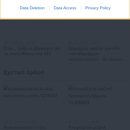
Data Deletion
Data Access
Privacy Policy
28.07.2026 | 22:58
28.07.2026 | 21:05
Στην… πρίζα οι Δήμαρχοι για
Δήμαρχος εφηύρε μοντέλο
τις κενές θέσεις στα ΑΕΙ
«αντιδημάρχου-
πολυεργαλείου» -Αντιδράσεις
εργαζομένων (έγγραφο)
Σχετικά άρθρα
26.03.2026 | 07:56
26.02.2026 | 14:14
Ανακοινώνεται ο νέος
Ετοιμάζεται μαζική