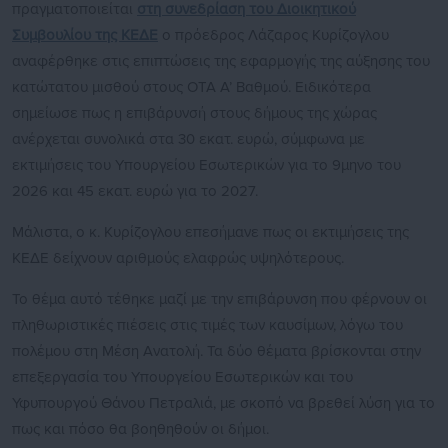
πραγματοποιείται
στη συνεδρίαση του Διοικητικού
Συμβουλίου της ΚΕΔΕ
ο πρόεδρος Λάζαρος Κυρίζογλου
αναφέρθηκε στις επιπτώσεις της εφαρμογής της αύξησης του
κατώτατου μισθού στους ΟΤΑ Α’ Βαθμού. Ειδικότερα
σημείωσε πως η επιβάρυνσή στους δήμους της χώρας
ανέρχεται συνολικά στα 30 εκατ. ευρώ, σύμφωνα με
εκτιμήσεις του Υπουργείου Εσωτερικών για το 9μηνο του
2026 και 45 εκατ. ευρώ για το 2027.
Μάλιστα, ο κ. Κυρίζογλου επεσήμανε πως οι εκτιμήσεις της
ΚΕΔΕ δείχνουν αριθμούς ελαφρώς υψηλότερους.
Το θέμα αυτό τέθηκε μαζί με την επιβάρυνση που φέρνουν οι
πληθωριστικές πιέσεις στις τιμές των καυσίμων, λόγω του
πολέμου στη Μέση Ανατολή. Τα δύο θέματα βρίσκονται στην
επεξεργασία του Υπουργείου Εσωτερικών και του
Υφυπουργού Θάνου Πετραλιά, με σκοπό να βρεθεί λύση για το
πως και πόσο θα βοηθηθούν οι δήμοι.