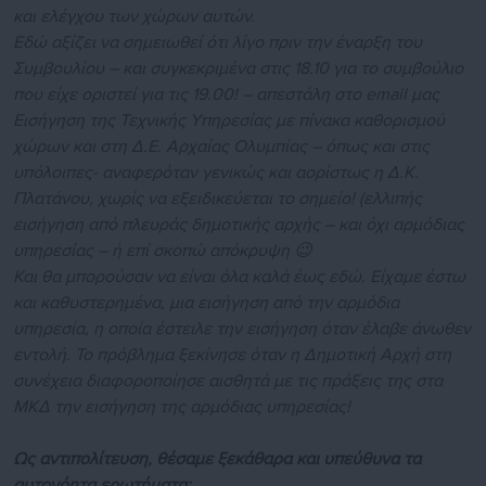
και ελέγχου των χώρων αυτών.
Εδώ αξίζει να σημειωθεί ότι λίγο πριν την έναρξη του
Συμβουλίου – και συγκεκριμένα στις 18.10 για το συμβούλιο
που είχε οριστεί για τις 19.00! – απεστάλη στο email μας
Εισήγηση της Τεχνικής Υπηρεσίας με πίνακα καθορισμού
χώρων και στη Δ.Ε. Αρχαίας Ολυμπίας – όπως και στις
υπόλοιπες- αναφερόταν γενικώς και αορίστως η Δ.Κ.
Πλατάνου, χωρίς να εξειδικεύεται το σημείο! (ελλιπής
εισήγηση από πλευράς δημοτικής αρχής – και όχι αρμόδιας
υπηρεσίας – ή επί σκοπώ απόκρυψη 😉
Και θα μπορούσαν να είναι όλα καλά έως εδώ. Είχαμε έστω
και καθυστερημένα, μια εισήγηση από την αρμόδια
υπηρεσία, η οποία έστειλε την εισήγηση όταν έλαβε άνωθεν
εντολή. Το πρόβλημα ξεκίνησε όταν η Δημοτική Αρχή στη
συνέχεια διαφοροποίησε αισθητά με τις πράξεις της στα
ΜΚΔ την εισήγηση της αρμόδιας υπηρεσίας!
Ως αντιπολίτευση, θέσαμε ξεκάθαρα και υπεύθυνα τα
αυτονόητα ερωτήματα: