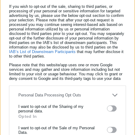
Ιδιαίτερα σοβαρές είναι οι αντιφάσεις που ανακύπτουν στην
If you wish to opt-out of the sale, sharing to third parties, or
processing of your personal or sensitive information for targeted
περίπτωση του Πλατάνου.
advertising by us, please use the below opt-out section to confirm
your selection. Please note that after your opt-out request is
processed you may continue seeing interest-based ads based on
Από τη μία πλευρά, ο ίδιος ο Δήμαρχος έχει αναφερθεί
personal information utilized by us or personal information
disclosed to third parties prior to your opt-out. You may separately
δημόσια στον σχεδιασμό δημιουργίας μεγάλου αθλητικού
opt-out of the further disclosure of your personal information by
κέντρου στην περιοχή — μια προοπτική που όλοι
third parties on the IAB’s list of downstream participants. This
information may also be disclosed by us to third parties on the
επιθυμούμε να δούμε να υλοποιείται προς όφελος του
IAB’s List of Downstream Participants
that may further disclose it
τόπου.
to other third parties.
Please note that this website/app uses one or more Google
services and may gather and store information including but not
Από την άλλη πλευρά, στον ίδιο ακριβώς χώρο επιχειρείται
limited to your visit or usage behaviour. You may click to grant or
τώρα η πρόχειρη και χωρίς συναίνεση δημιουργία χώρου
deny consent to Google and its third-party tags to use your data
for below specified purposes in below Google consent section.
εναπόθεσης κλαδιών και άλλων φυτικών υπολειμμάτων, με
προφανή τον κίνδυνο ο χώρος αυτός να μετατραπεί στην
Personal Data Processing Opt Outs
πράξη σε ανεξέλεγκτο σημείο συγκέντρωσης κάθε είδους
απορριμμάτων.
I want to opt-out of the Sharing of my
personal data.
Opted In
ΕΓΓΡΑΦΗ NEWSLETTER
Ακόμη πιο ανησυχητική είναι η περίπτωση της Δίβρης.
Ενημερωθείτε πρώτοι για ειδήσεις και θέματα από το χώρο της
I want to opt-out of the Sale of my Personal
Data.
Αυτοδιοίκησης, της δημόσιας διοίκησης, της εργασίας, της