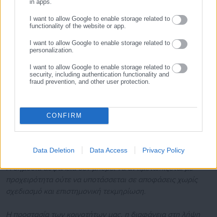
in apps.
σημείων.
I want to allow Google to enable storage related to
functionality of the website or app.
Η συγκέντρωση μεγάλου όγκου ξερών κλαδιών και
φυτικών υπολειμμάτων εν μέσω αντιπυρικής περιόδου
I want to allow Google to enable storage related to
personalization.
δημιουργεί μόνιμες εστίες υψηλού κινδύνου εκδήλωσης και
εξάπλωσης πυρκαγιάς, με ανυπολόγιστες συνέπειες για
I want to allow Google to enable storage related to
κατοίκους, περιουσίες και φυσικό περιβάλλον.
security, including authentication functionality and
fraud prevention, and other user protection.
Καταγγέλλουμε ότι δεν υπάρχει —και εύλογα γεννάται το
ερώτημα αν θα μπορούσε καν να υπάρξει— σύμφωνη
CONFIRM
γνώμη της Πυροσβεστικής Υπηρεσίας για τις συγκεκριμένες
χωροθετήσεις, όπως επιβάλλει το ισχύον πλαίσιο
πυροπροστασίας και πολιτικής προστασίας.
Data Deletion
Data Access
Privacy Policy
Η δημόσια ασφάλεια δεν μπορεί να αντιμετωπίζεται με
προχειρότητα ούτε να υποτάσσεται σε αποφάσεις χωρίς
σχεδιασμό και επιστημονική τεκμηρίωση.
Η προστασία των κοινοτήτων μας, η διαφάνεια στη λήψη