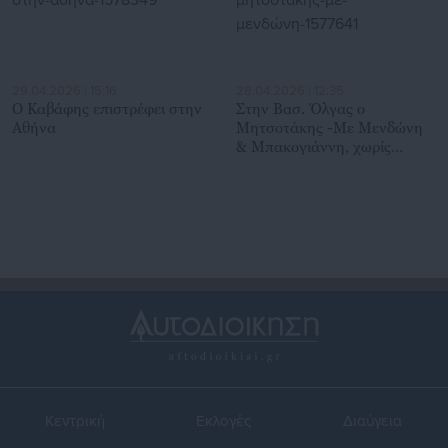
29.04.2026 | 15:16
28.04.2026 | 12:35
Ο Καβάφης επιστρέφει στην
Στην Βασ. Όλγας ο
Αθήνα
Μητσοτάκης -Με Μενδώνη
& Μπακογιάννη, χωρίς
Δούκα
Κεντρική
Εκλογές
Διαύγεια