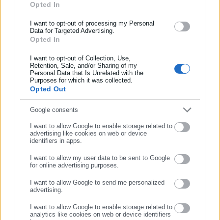
O χώρος που έχει επιλεγεί από τη Δημοτική Αρχή αποτελεί
Opted In
ασφάλισης αλλά και γενικότερης επικαιρότητας από την Ελλάδα
πρώην χώρο ΧΑΔΑ (Χώρο Ανεξέλεγκτης Διάθεσης
και όλο τον κόσμο!
I want to opt-out of processing my Personal
Αποβλήτων), για τον οποίο από το 2010 και εντεύθεν έχουν
Data for Targeted Advertising.
δρομολογηθεί και υλοποιούνται εργασίες περιβαλλοντικής
Opted In
Συμπλήρωσε όνομα
αποκατάστασης.
I want to opt-out of Collection, Use,
Retention, Sale, and/or Sharing of my
Η επιλογή ενός αποκατεστημένου πρώην ΧΑΔΑ ως νέου
Personal Data that Is Unrelated with the
Συμπλήρωσε επώνυμο
Purposes for which it was collected.
χώρου εναπόθεσης υπολειμμάτων εγείρει σοβαρά
Opted Out
ερωτήματα νομιμότητας, περιβαλλοντικής συμβατότητας
και συμμόρφωσης προς τις δεσμεύσεις αποκατάστασης που
Συμπλήρωσε email
Google consents
έχουν αναληφθεί. Είναι αδιανόητο να επιχειρείται
I want to allow Google to enable storage related to
επαναχρησιμοποίηση τέτοιου χώρου χωρίς σαφή
advertising like cookies on web or device
identifiers in apps.
τεκμηρίωση και χωρίς δημόσια ενημέρωση.
I want to allow my user data to be sent to Google
for online advertising purposes.
Μηδενική πυροπροστασία – Απουσία σύμφωνης γνώμης
ΣΥΝΕΧΙΣΤΕ ΣΤΟ WEBSITE
της Πυροσβεστικής Υπηρεσίας
I want to allow Google to send me personalized
advertising.
ΕΓΓΡΑΦΗ
Ιδιαίτερη ανησυχία προκαλεί και η παντελής έλλειψη
I want to allow Google to enable storage related to
πρόβλεψης για την πυροπροστασία των συγκεκριμένων
analytics like cookies on web or device identifiers