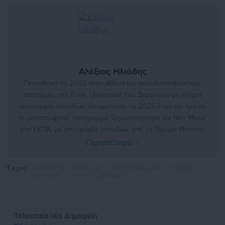
Αλέξιος Ηλιάδης
Γεννήθηκα το 2002 στην Αθήνα και σπούδασα πολιτικές
επιστήμες στο Freie Universität του Βερολίνου με πλήρη
υποτροφία σπουδών. Αποφοίτησα το 2025 όταν και άρχισα
το μεταπτυχιακό πρόγραμμα "Δημοσιογραφια και Νεα Μεσα"
στο ΕΚΠΑ, με υποτροφία σπουδών από το Ίδρυμα Μπότση.
Έχω εργαστεί στην τοπική εφημερίδα της Νέας Σμύρνης
Περισσότερα
"Νέοι Ορίζοντες" και ως Freelancer για το "Inside Story".
https://www.facebook.com/profile.php?
Tags:
ΑΝΤΙΠΥΡΙΚΗ ΠΕΡΙΟΔΟΣ,
ΔΗΜΟΣ ΑΡΧΑΙΑΣ ΟΛΥΜΠΙΑΣ,
id=100008153290666&locale=el_GR
ΟΛΥΜΠΙΑ,
ΠΥΡΟΠΡΟΣΤΑΣΙΑ
Τελευταία νέα
Δημοφιλή