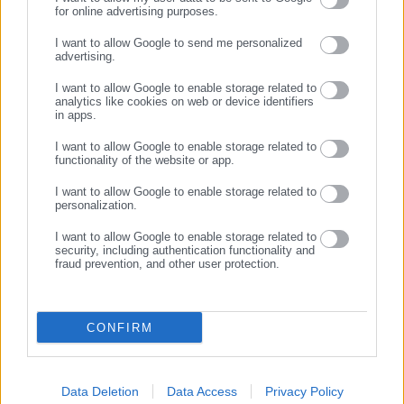
υποτροφία σπουδών. Αποφοίτησα το 2025 όταν και άρχισα
for online advertising purposes.
ΣΥΝΕΧΙΣΤΕ ΣΤΟ WEBSITE
το μεταπτυχιακό πρόγραμμα "Δημοσιογραφια και Νεα Μεσα"
I want to allow Google to send me personalized
στο ΕΚΠΑ, με υποτροφία σπουδών από το Ίδρυμα Μπότση.
advertising.
ΕΓΓΡΑΦΗ
Έχω εργαστεί στην τοπική εφημερίδα της Νέας Σμύρνης
Περισσότερα
I want to allow Google to enable storage related to
"Νέοι Ορίζοντες" και ως Freelancer για το "Inside Story".
analytics like cookies on web or device identifiers
https://www.facebook.com/profile.php?
in apps.
Tags:
ακαθάριστα οικόπεδα,
ΔΗΜΟΣ ΝΑΥΠΑΚΤΙΑΣ,
id=100008153290666&locale=el_GR
ΜΗ ΥΠΟΒΟΛΗ ΔΗΛΩΣΗΣ,
ΝΑΥΠΑΚΤΙΑ
I want to allow Google to enable storage related to
functionality of the website or app.
I want to allow Google to enable storage related to
personalization.
Τελευταία νέα
Δημοφιλή
Όλα τα νέα
I want to allow Google to enable storage related to
security, including authentication functionality and
fraud prevention, and other user protection.
Προτεινόμενα άρθρα
CONFIRM
Data Deletion
Data Access
Privacy Policy