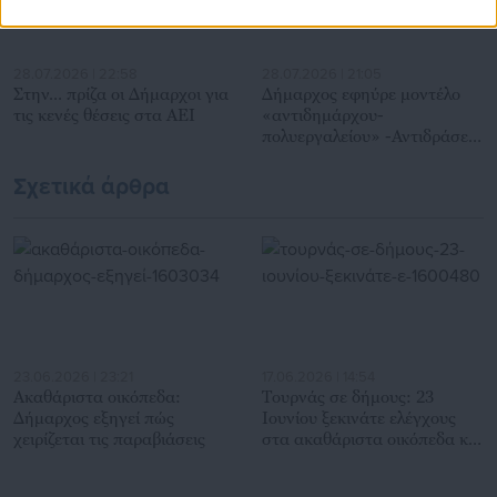
28.07.2026 | 22:58
28.07.2026 | 21:05
Στην… πρίζα οι Δήμαρχοι για
Δήμαρχος εφηύρε μοντέλο
τις κενές θέσεις στα ΑΕΙ
«αντιδημάρχου-
πολυεργαλείου» -Αντιδράσεις
εργαζομένων (έγγραφο)
Σχετικά άρθρα
23.06.2026 | 23:21
17.06.2026 | 14:54
Ακαθάριστα οικόπεδα:
Τουρνάς σε δήμους: 23
Δήμαρχος εξηγεί πώς
Ιουνίου ξεκινάτε ελέγχους
χειρίζεται τις παραβιάσεις
στα ακαθάριστα οικόπεδα και
επιβάλλετε πρόστιμα