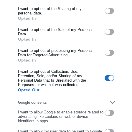
I want to opt-out of the Sharing of my
personal data.
Opted In
ΕΓΓΡΑΦΗ NEWSLETTER
Ενημερωθείτε πρώτοι για ειδήσεις και θέματα από το χώρο της
I want to opt-out of the Sale of my Personal
Data.
Αυτοδιοίκησης, της δημόσιας διοίκησης, της εργασίας, της
Opted In
ασφάλισης αλλά και γενικότερης επικαιρότητας από την Ελλάδα
και όλο τον κόσμο!
I want to opt-out of processing my Personal
Data for Targeted Advertising.
Opted In
Συμπλήρωσε όνομα
I want to opt-out of Collection, Use,
Retention, Sale, and/or Sharing of my
Personal Data that Is Unrelated with the
Συμπλήρωσε επώνυμο
Purposes for which it was collected.
Opted Out
Συμπλήρωσε email
Google consents
I want to allow Google to enable storage related to
Αλέξιος Ηλιάδης
advertising like cookies on web or device
identifiers in apps.
Γεννήθηκα το 2002 στην Αθήνα και σπούδασα πολιτικές
επιστήμες στο Freie Universität του Βερολίνου με πλήρη
I want to allow my user data to be sent to Google