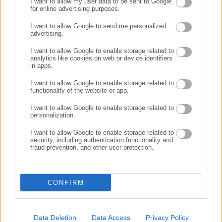
I want to allow my user data to be sent to Google
for online advertising purposes.
ΣΥΝΕΧΙΣΤΕ ΣΤΟ WEBSITE
I want to allow Google to send me personalized
advertising.
07.08.2026 | 16:17
07.08.2026 | 16:02
ΕΓΓΡΑΦΗ
Πρόστιμο 1.000 ευρώ σε
Πληθωρισμός: Αυξήσεις
I want to allow Google to enable storage related to
κατάστημα «IL TOTO»
«φωτιά» σε καύσιμα και
analytics like cookies on web or device identifiers
τρόφιμα
in apps.
I want to allow Google to enable storage related to
Σχετικά άρθρα
functionality of the website or app.
I want to allow Google to enable storage related to
personalization.
I want to allow Google to enable storage related to
security, including authentication functionality and
fraud prevention, and other user protection.
01.06.2019 | 09:50
29.01.2020 | 11:55
Βόλος -Νάνσυ Καπούλα: Ο
Δημιουργείται
CONFIRM
Λούλης είναι η αιτία που
“Παρατηρητήριο Δημάρχων
πήρε τις εκλογές ο Μπέος
εν κινδύνω”
Data Deletion
Data Access
Privacy Policy