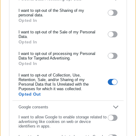
εξειδίκευση στο πολιτικό ρεπορτάζ και στην κάλυψη
I want to opt-out of the Sharing of my
θεμάτων της τοπικής αυτοδιοίκησης σε ψηφιακά και
personal data.
ραδιοφωνικά μέσα. Ξεκίνησε σε ηλικία 22 χρονών ως
Opted In
ΕΓΓΡΑΦΗ NEWSLETTER
μαθητευόμενος στην εφημερίδα «Ριζοσπάστης», όπου έμεινε
Ενημερωθείτε πρώτοι για ειδήσεις και θέματα από το χώρο της
I want to opt-out of the Sale of my Personal
για 18 χρόνια καλύπτοντας το κοινωνικό, πολιτικό και
Περισσότερα
Data.
Αυτοδιοίκησης, της δημόσιας διοίκησης, της εργασίας, της
κυβερνητικό ρεπορτάζ. Εχει συνεργαστεί με το περιοδικό
Opted In
ασφάλισης αλλά και γενικότερης επικαιρότητας από την Ελλάδα
«Unfollow» κάνοντας ερευνητική δημοσιογραφία. Από το
Tags:
dept-A,
ΑΧΙΛΛΕΑΣ ΜΠΕΟΣ,
ΣΥΚΟΦΑΝΤΙΚΗ ΔΥΣΦΗΜΙΣΗ
και όλο τον κόσμο!
2019 δουλεύει στο ραδιοφωνικό σταθμό Αθήνα 9.84.
I want to opt-out of processing my Personal
Data for Targeted Advertising.
Εργάζεται στο aftodioikisi.gr από το 2016, ενώ τα τελευταία
Opted In
Συμπλήρωσε όνομα
χρόνια κατέχει τη θέση του Διευθυντή Σύνταξης της
Τελευταία νέα
Δημοφιλή
ιστοσελίδας.
https://www.facebook.com/theodoropan
I want to opt-out of Collection, Use,
Όλα τα νέα
Retention, Sale, and/or Sharing of my
Personal Data that Is Unrelated with the
Συμπλήρωσε επώνυμο
Purposes for which it was collected.
Opted Out
Προτεινόμενα άρθρα
Συμπλήρωσε email
Google consents
I want to allow Google to enable storage related to
advertising like cookies on web or device
identifiers in apps.