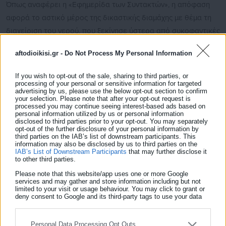
Όπως αναφέρει η «Εφημερίδα των Συντακτών», η απόφαση
αφορά το αστικό μέρος της δικαστικής διαμάχης με θέμα τη
διαχείριση του νερού, που ξεκίνησε ύστερα από συκοφαντικές
αναφορές του δημάρχου σε βάρος του γεωλόγου, κατά τη
aftodioikisi.gr -
Do Not Process My Personal Information
διάρκεια συνέντευξης Τύπου στις 31 Αυγούστου 2018, με
αποτέλεσμα ο κ. Βαξεβανόπουλος να καταθέσει μήνυση και
If you wish to opt-out of the sale, sharing to third parties, or
αγωγή κατά του Αχ. Μπέου.
processing of your personal or sensitive information for targeted
advertising by us, please use the below opt-out section to confirm
your selection. Please note that after your opt-out request is
processed you may continue seeing interest-based ads based on
personal information utilized by us or personal information
disclosed to third parties prior to your opt-out. You may separately
opt-out of the further disclosure of your personal information by
third parties on the IAB’s list of downstream participants. This
information may also be disclosed by us to third parties on the
IAB’s List of Downstream Participants
that may further disclose it
to other third parties.
Please note that this website/app uses one or more Google
services and may gather and store information including but not
limited to your visit or usage behaviour. You may click to grant or
deny consent to Google and its third-party tags to use your data
for below specified purposes in below Google consent section.
Παναγιώτης Θεοδωρόπουλος
Ο Παναγιώτης Θεοδωρόπουλος είναι δημοσιογράφος με
Personal Data Processing Opt Outs