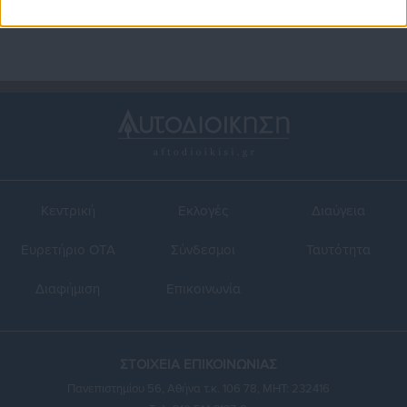
Κεντρική
Εκλογές
Διαύγεια
Ευρετήριο ΟΤΑ
Σύνδεσμοι
Ταυτότητα
Διαφήμιση
Επικοινωνία
ΣΤΟΙΧΕΙΑ ΕΠΙΚΟΙΝΩΝΙΑΣ
Πανεπιστημίου 56, Αθήνα τ.κ. 106 78, ΜΗΤ: 232416