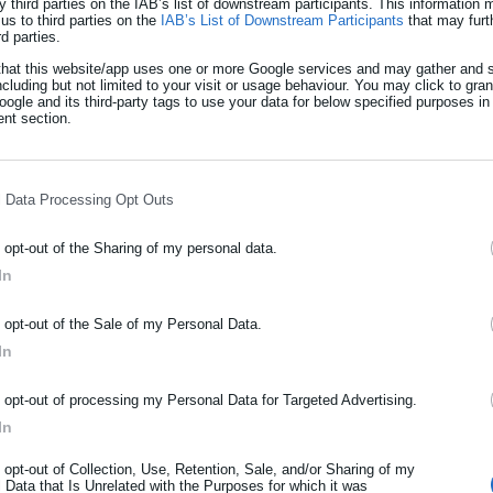
ρώπινες ζωές.”
y third parties on the IAB’s list of downstream participants. This information
us to third parties on the
IAB’s List of Downstream Participants
that may furt
rd parties.
that this website/app uses one or more Google services and may gather and s
ncluding but not limited to your visit or usage behaviour. You may click to gra
ogle and its third-party tags to use your data for below specified purposes in
nt section.
l Data Processing Opt Outs
o opt-out of the Sharing of my personal data.
In
ΡΑΦΗ NEWSLETTER
o opt-out of the Sale of my Personal Data.
ωθείτε πρώτοι για ειδήσεις και θέματα από το χώρο της Αυτοδιο
In
μόσιας διοίκησης, της εργασίας, της ασφάλισης αλλά και γενικότερ
ρότητας από την Ελλάδα και όλο τον κόσμο!
o opt-out of processing my Personal Data for Targeted Advertising.
In
ήρωσε όνομα
ΐου, ήταν προγραμματισμένη διπλή συνεδρίαση (τακτική και ειδικ
o opt-out of Collection, Use, Retention, Sale, and/or Sharing of my
 συμβουλίου του νησιού.
 Data that Is Unrelated with the Purposes for which it was