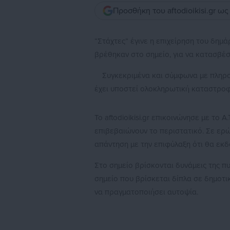
Προσθήκη του aftodioikisi.gr ω
“Στάχτες” έγινε η επιχείρηση του δημ
βρέθηκαν στο σημείο, για να κατασβέσ
Συγκεκριμένα και σύμφωνα με πληροφ
έχει υποστεί ολοκληρωτική καταστροφή
Το aftodioikisi.gr επικοινώνησε με το 
επιβεβαιώνουν το περιστατικό. Σε ερ
απάντηση με την επιφύλαξη ότι θα εκδ
Στο σημείο βρίσκονται δυνάμεις της π
σημείο που βρίσκεται δίπλα σε δημοτι
να πραγματοποιήσει αυτοψία.