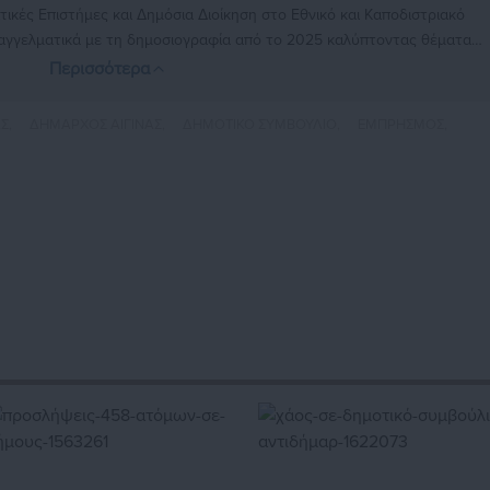
ικές Επιστήμες και Δημόσια Διοίκηση στο Εθνικό και Καποδιστριακό
παγγελματικά με τη δημοσιογραφία από το 2025 καλύπτοντας θέματα
ρικών και της αυτοδιοίκησης. Στο παρελθόν έχει αρθρογραφήσει σε
Περισσότερα
όπως και στην Εφημερίδα «ΕΣΤΙΑ»
https://www.instagram.com/mixalis_kott/
Σ,
ΔΗΜΑΡΧΟΣ ΑΙΓΙΝΑΣ,
ΔΗΜΟΤΙΚΟ ΣΥΜΒΟΥΛΙΟ,
ΕΜΠΡΗΣΜΟΣ,