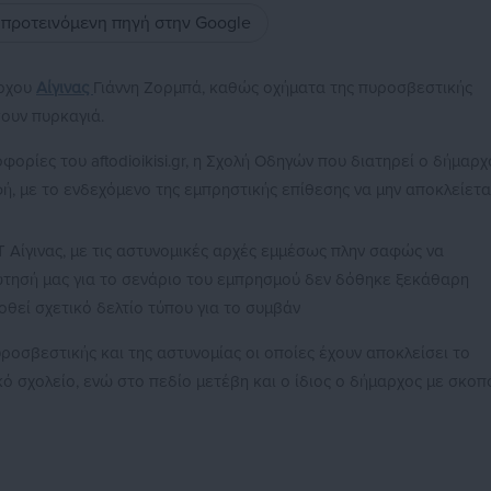
ς προτεινόμενη πηγή στην Google
άρχου
Αίγινας
Γιάννη Ζορμπά, καθώς οχήματα της πυροσβεστικής
ουν πυρκαγιά.
ορίες του aftodioikisi.gr, η Σχολή Οδηγών που διατηρεί ο δήμαρχ
, με το ενδεχόμενο της εμπρηστικής επίθεσης να μην αποκλείεται
Α.Τ Αίγινας, με τις αστυνομικές αρχές εμμέσως πλην σαφώς να
ώτησή μας για το σενάριο του εμπρησμού δεν δόθηκε ξεκάθαρη
οθεί σχετικό δελτίο τύπου για το συμβάν
υροσβεστικής και της αστυνομίας οι οποίες έχουν αποκλείσει το
κό σχολείο, ενώ στο πεδίο μετέβη και ο ίδιος ο δήμαρχος με σκοπ