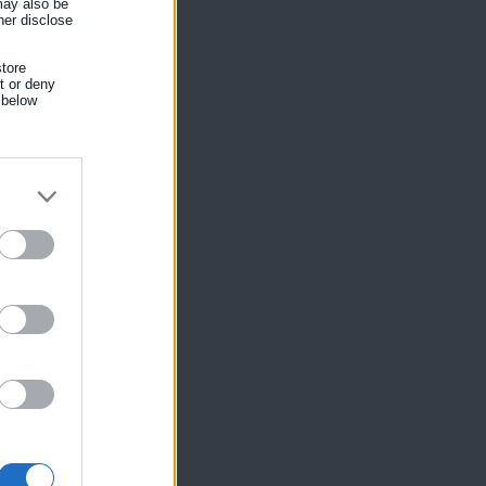
 may also be
her disclose
tore
nt or deny
 below
ίκησης,
ης
ή