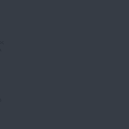
ος
.
ό