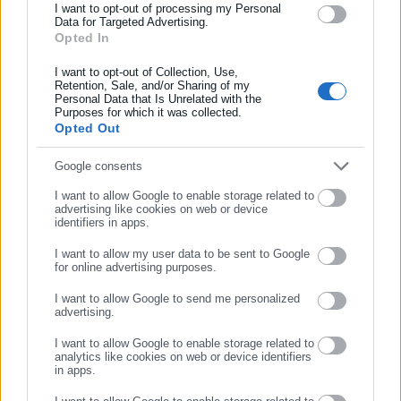
και όλο τον κόσμο!
I want to opt-out of processing my Personal
ταυτόχρονα θα συζητάμε από ένα πολύ μεγάλο έργο
Data for Targeted Advertising.
Opted In
Συμπλήρωσε όνομα
ανάπλασης μέχρι ποια πλατεία θα παραχωρήσουμε και από τι
ώρα μέχρι τι ώρα για μια εκδήλωση ενός συλλόγου ή ενός
I want to opt-out of Collection, Use,
Retention, Sale, and/or Sharing of my
φορέας. Αυτό φέρνει ο νέος κώδικας. Τον
ΟΠΑΝΔΑ
είχαν
Personal Data that Is Unrelated with the
Συμπλήρωσε επώνυμο
παλέψει να τον κλείσουν από όταν ανέλαβα, και είχαμε πάει
Purposes for which it was collected.
Opted Out
στο ΣτΕ και είχαμε καταφέρει να τον κρατήσουμε στην ζωή
και θεωρούσαμε αυτή η αδικία στο νέο νόμο θα είχε λυθεί.
Συμπλήρωσε email
Google consents
Δυστυχώς στο νέο νόμο δεν αλλάζει τίποτα άρα μέχρι το
I want to allow Google to enable storage related to
τέλος του χρόνου θα πρέπει άμεσα να ετοιμάζουμε την
advertising like cookies on web or device
identifiers in apps.
ενσωμάτωση τους. Τον Σεπτέμβριο ακόμα και για να αλλάξεις
ένα πόμολο θα χρειάζεσαι απόφασή δημοτικού συμβουλίου».
I want to allow my user data to be sent to Google
for online advertising purposes.
ΣΥΝΕΧΙΣΤΕ ΣΤΟ WEBSITE
Καταλήγοντας σημείωσε πως: «
Ο δήμος της Αθήνας καλείται
I want to allow Google to send me personalized
να πληρώσει μόνο για την ΕΥΔΑΠ άλλο μισό εκατομμύριο το
advertising.
ΕΓΓΡΑΦΗ
χρόνο, θα πληρώνουμε δηλαδή για το νερό 4,5 εκατομμύρια
I want to allow Google to enable storage related to
με βάση την αύξηση που έγινε στο νερό και μας το έκαναν
analytics like cookies on web or device identifiers
in apps.
βιομηχανικό. Θα πρέπει να πληρώνει φέτος για το τέλος