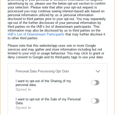
advertising by us, please use the below opt-out section to confirm
your selection. Please note that after your opt-out request is
processed you may continue seeing interest-based ads based on
Πώς θα λειτουργήσουν Τεχνόπολη και
personal information utilized by us or personal information
disclosed to third parties prior to your opt-out. You may separately
ΟΠΑΝΔΑ
opt-out of the further disclosure of your personal information by
third parties on the IAB’s list of downstream participants. This
information may also be disclosed by us to third parties on the
Όσο αφορά την Τεχνόπολη, ο κ. Δούκας ανέφερε: «
Την
IAB’s List of Downstream Participants
that may further disclose it
to other third parties.
Τεχνόπολη
για να την κρατήσουμε στη ζωή θα πρέπει να
Please note that this website/app uses one or more Google
αλλάξει ο χαρακτήρας της. Η Τεχνόπολη αφού θέλει να γίνει
services and may gather and store information including but not
αναπτυξιακός οργανισμός αυτό σημαίνει ότι θα πρέπει να
limited to your visit or usage behaviour. You may click to grant or
deny consent to Google and its third-party tags to use your data
κάνουμε μια αλλαγή άρα ένας φορέας όπως και ο ΟΠΑΝΔΑ,
for below specified purposes in below Google consent section.
που για 30 χρόνια είχαν σπουδαίο έργο, τώρα θα χρειάζεται
Personal Data Processing Opt Outs
να έχουν μια άλλη προσέγγιση. Για παράδειγμα για να
παραχωρήσουμε ένα χώρο ή να συνεργαστούνε δύο μουσικοί
I want to opt-out of the Sharing of my
personal data.
για να γίνει μια μικρή δράση, θα χρειάζεται απόφαση
Opted In
ΕΓΓΡΑΦΗ NEWSLETTER
δημοτικού συμβουλίου. Οι φορείς αυτοί είχαν διοικητικά
Ενημερωθείτε πρώτοι για ειδήσεις και θέματα από το χώρο της
I want to opt-out of the Sale of my Personal
συμβούλια και τρέχανε «αυτόνομα», με μια μεγάλη ευελιξία,
Data.
Αυτοδιοίκησης, της δημόσιας διοίκησης, της εργασίας, της
τώρα εκεί που ξεκινάγαμε Δημοτικά συμβούλια από τις 3 το
Opted In
ασφάλισης αλλά και γενικότερης επικαιρότητας από την Ελλάδα
απόγευμα και τελειώναμε 11 το βράδυ θα πηγαίνει το πρωί και