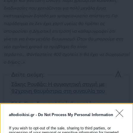
έτρεχε και γινόταν η αλλαγή. Τώρα χρειάζεται κανονικές
διαδικασίες που χρειάζονται για πολύ μεγάλα έργα
εκατομμύριών δηλαδή μια γραφειοκρατία απίστευτη. Για
παράδειγμα αν δεν έχει χαρτί υγείας θα πρέπει ας
αποφασίσει η Δημοτική επιτροπή να καθαρογραφεί ότι
γίνεται για έναν μεγάλο διαγωνισμό. Όταν θα μπορούμε στη
νέα σχολική χρονιά το πρόβλημα θα είναι
τεράστιο… Φανταστείτε 400 σχολεία τι θα έχει να διαχειριστεί
ο δήμος…».
Δείτε ακόμη:
Σάκης Ρουβάς: Η συγκινητική στιγμή με
92χρονη θαυμάστρια στη συναυλία του
ΕΑΔ: Στον Εισαγγελέα έκθεση ελέγχου για
λιμενικό ταμείο δήμου
aftodioikisi.gr -
Do Not Process My Personal Information
If you wish to opt-out of the sale, sharing to third parties, or
processing of your personal or sensitive information for targeted