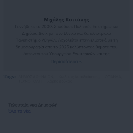
Μιχάλης Κοττάκης
Γεννήθηκε το 2000. Σπούδασε Πολιτικές Επιστήμες και
Δημόσια Διοίκηση στο Εθνικό και Καποδιστριακό
Πανεπιστήμιο Αθηνών. Ασχολείται επαγγελματικά με τη
δημοσιογραφία από το 2025 καλύπτοντας θέματα που
άπτονται του Υπουργείου Εσωτερικών και της
αυτοδιοίκησης. Στο παρελθόν έχει αρθρογραφήσει σε
Περισσότερα
φοιτητικές και τοπικές ιστοσελίδες, όπως και στην
Εφημερίδα «ΕΣΤΙΑ»
https://www.instagram.com/mixalis_kott/
Tags:
ΔΗΜΟΣ ΑΘΗΝΑΙΩΝ,
Κώδικας Αυτοδιοίκησης,
ΟΠΑΝΔΑ,
ΤΕΧΝΟΠΟΛΗ,
Χάρης Δούκας
Τελευταία νέα
Δημοφιλή
Όλα τα νέα