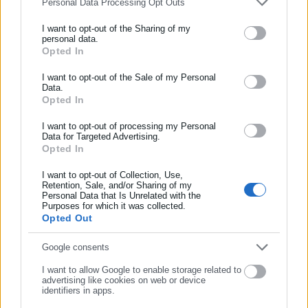
Personal Data Processing Opt Outs
1ον
Πώς θα ανοίξουν τα χιλιάδες κλειστά διαμερίσματα.
I want to opt-out of the Sharing of my
personal data.
Opted In
ΕΓΓΡΑΦΗ NEWSLETTER
2ον
Πώς θα υπάρξουν αποτελεσματικοί κανόνες στην
βραχυχρόνια μίσθωση.
Ενημερωθείτε πρώτοι για ειδήσεις και θέματα από το χώρο της
I want to opt-out of the Sale of my Personal
Data.
Αυτοδιοίκησης, της δημόσιας διοίκησης, της εργασίας, της
Opted In
Θέματα αναγκαία προκειμένου να ομαλοποιηθεί η πρόσβαση
ασφάλισης αλλά και γενικότερης επικαιρότητας από την Ελλάδα
στη στέγη, η οποία έχει γίνει είδος πολυτελείας και όχι μόνο
και όλο τον κόσμο!
I want to opt-out of processing my Personal
Data for Targeted Advertising.
για τα ευάλωτα νοικοκυριά.
Opted In
Συμπλήρωσε όνομα
I want to opt-out of Collection, Use,
Retention, Sale, and/or Sharing of my
Personal Data that Is Unrelated with the
Συμπλήρωσε επώνυμο
Purposes for which it was collected.
3ον
Τι θα γίνει με τις υπέρμετρες αυξήσεις των ενοικίων των
Opted Out
ακινήτων, πράγμα που αποτελεί καίριο πλήγμα στο βιοτικό
επίπεδο των νοικοκυριών και των επαγγελματιών.
Συμπλήρωσε email
Google consents
I want to allow Google to enable storage related to
Περιμένουμε επίσης να ζητήσετε από την κυβέρνηση να
advertising like cookies on web or device
identifiers in apps.
μεταφερθούν στους Δήμους τα έσοδα από το τέλος