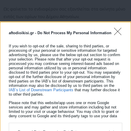
Ως φαίνεται το ενδιαφέρον σας εξαντλείται στα ακίνητα μόνο
εντός των ορίων του Δήμου Αθηναίων.
Σε κάθε περίπτωση θα ήταν χρήσιμη η συζήτηση και η
aftodioikisi.gr -
Do Not Process My Personal Information
συνεργασία μας για τα ακίνητα στην Αθήνα.
If you wish to opt-out of the sale, sharing to third parties, or
Ιδιαίτερα για τα εξής θέματα:
processing of your personal or sensitive information for targeted
advertising by us, please use the below opt-out section to confirm
your selection. Please note that after your opt-out request is
Δείτε ακόμη:
processed you may continue seeing interest-based ads based on
personal information utilized by us or personal information
Δήμος Ηρακλείου: Εγκρίθηκε η αύξηση 43%
disclosed to third parties prior to your opt-out. You may separately
στα δημοτικά τέλη
opt-out of the further disclosure of your personal information by
third parties on the IAB’s list of downstream participants. This
information may also be disclosed by us to third parties on the
Καταγγελία ΔΑΣ: Γερανογέφυρα πολλών
IAB’s List of Downstream Participants
that may further disclose it
to other third parties.
τόνων "κρέμεται από μια κλωστή" σε
μηχανουργείο Δήμου
Please note that this website/app uses one or more Google
services and may gather and store information including but not
limited to your visit or usage behaviour. You may click to grant or
deny consent to Google and its third-party tags to use your data
for below specified purposes in below Google consent section.