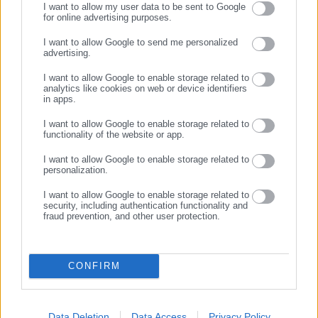
ανθεκτικότητας που εισπράττει και από τους πελάτες των
I want to allow my user data to be sent to Google
for online advertising purposes.
μελών σας που διαμένουν σε καταλύματα βραχυχρόνιας
ΣΥΝΕΧΙΣΤΕ ΣΤΟ WEBSITE
μίσθωσης. Προκειμένου οι πόλεις να βελτιώσουν τις υποδομές
I want to allow Google to send me personalized
advertising.
τους και τις υπηρεσίες τους. Κάτι που ισχύει σε όλες τις άλλες
ΕΓΓΡΑΦΗ
ευρωπαϊκές χώρες.
I want to allow Google to enable storage related to
analytics like cookies on web or device identifiers
in apps.
Η ανταπόκρισή σας σε αυτά τα θέματα, θα αποδείξει το
ενδιαφέρον σας για τους πολίτες.
I want to allow Google to enable storage related to
functionality of the website or app.
I want to allow Google to enable storage related to
personalization.
I want to allow Google to enable storage related to
security, including authentication functionality and
fraud prevention, and other user protection.
CONFIRM
Aftodioikisi News
Data Deletion
Data Access
Privacy Policy