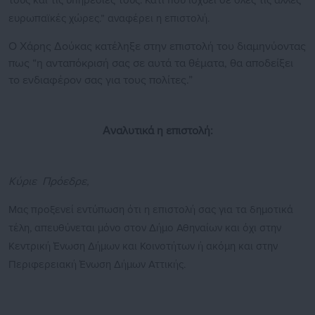
τους και τις υπηρεσίες τους. Κάτι που ισχύει σε όλες τις άλλες
ευρωπαϊκές χώρες.” αναφέρει η επιστολή.
Ο Χάρης Δούκας κατέληξε στην επιστολή του διαμηνύοντας
πως “η ανταπόκρισή σας σε αυτά τα θέματα, θα αποδείξει
το ενδιαφέρον σας για τους πολίτες.”
Αναλυτικά η επιστολή:
Κύριε Πρόεδρε,
Μας προξενεί εντύπωση ότι η επιστολή σας για τα δημοτικά
τέλη, απευθύνεται μόνο στον Δήμο Αθηναίων και όχι στην
Κεντρική Ένωση Δήμων και Κοινοτήτων ή ακόμη και στην
Περιφερειακή Ένωση Δήμων Αττικής.