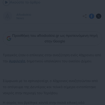
Ακούστε το άρθρο
Aftodioikisi
News
Προσθήκη του aftodioikisi.gr ως προτεινόμενη πηγή
στην Google
Τραγικός ήταν ο επίλογος στην αναζήτηση ενός 43χρονου από
την
Αμφιλοχία
, δημοτικού υπαλλήλου του οικείου Δήμου.
Σύμφωνα με το epiruspost.gr, ο 43χρονος αναζητούνταν από
το απόγευμα της Δευτέρας και τελικά σήμερα εντοπίστηκε
νεκρός στην περιοχή του Τερόβου.
Η σορός του βρέθηκε κοντά στην παλιά εθνική οδό