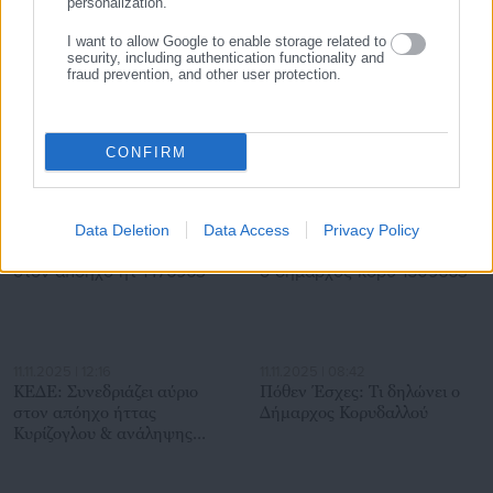
personalization.
I want to allow Google to enable storage related to
security, including authentication functionality and
fraud prevention, and other user protection.
07.08.2026 | 22:16
07.08.2026 | 21:22
Νέα σχολική χρονιά: Πότε
ΥΠΕΣ: Αγοράζει χαρτί και
χτυπά το πρώτο κουδούνι
φακέλους ενόψει εκλογών
CONFIRM
Σχετικά άρθρα
Data Deletion
Data Access
Privacy Policy
11.11.2025 | 12:16
11.11.2025 | 08:42
ΚΕΔΕ: Συνεδριάζει αύριο
Πόθεν Έσχες: Τι δηλώνει ο
στον απόηχο ήττας
Δήμαρχος Κορυδαλλού
Κυρίζογλου & ανάληψης
δράσης Μαξίμου, Πειραιώς