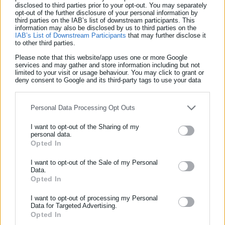
disclosed to third parties prior to your opt-out. You may separately
όλες τις εκτιμήσεις ήταν ο ίδιος που έβαλε τέλος στη ζωή του.
opt-out of the further disclosure of your personal information by
third parties on the IAB’s list of downstream participants. This
Η εξαφάνισή του είχε δηλωθεί στην Αμφιλοχία και από τα
information may also be disclosed by us to third parties on the
IAB’s List of Downstream Participants
that may further disclose it
στοιχεία της έρευνας προκύπτει ότι κινήθηκε με ταξί προς την
to other third parties.
Άρτα. Το τελευταίο σήμα του κινητού του είχε καταγραφεί
Please note that this website/app uses one or more Google
services and may gather and store information including but not
στην περιοχή του Τερόβου κι αυτό βοήθησε στην έρευνα και
limited to your visit or usage behaviour. You may click to grant or
στον εντοπισμό του.
deny consent to Google and its third-party tags to use your data
for below specified purposes in below Google consent section.
Personal Data Processing Opt Outs
I want to opt-out of the Sharing of my
personal data.
Opted In
ΕΓΓΡΑΦΗ NEWSLETTER
Ενημερωθείτε πρώτοι για ειδήσεις και θέματα από το χώρο της
I want to opt-out of the Sale of my Personal
Data.
Αυτοδιοίκησης, της δημόσιας διοίκησης, της εργασίας, της
Opted In
ασφάλισης αλλά και γενικότερης επικαιρότητας από την Ελλάδα
και όλο τον κόσμο!
I want to opt-out of processing my Personal
Aftodioikisi News
Data for Targeted Advertising.
Opted In
Συμπλήρωσε όνομα
Η aftodioikisi.gr είναι η βασική Διαδικτυακή πύλη για τους