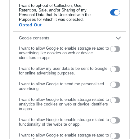
ΟΤΑ, το Δημόσιο και την Εργασία στην Ελλάδα,
I want to opt-out of Collection, Use,
λειτουργώντας από τον Απρίλιο του 2008 ως πηγή έγκυρης
Retention, Sale, and/or Sharing of my
Personal Data that Is Unrelated with the
Συμπλήρωσε επώνυμο
και συνεχούς ροής ενημέρωσης με ειδήσεις και θέματα από
Purposes for which it was collected.
το χώρο της Αυτοδιοίκησης, της Δημόσιας Διοίκησης, της
Opted Out
Εργασίας, της Ασφάλισης αλλά και γενικότερης
Περισσότερα
επικαιρότητας από την Ελλάδα και όλο τον κόσμο. Τον Μάιο
Συμπλήρωσε email
Google consents
του 2010, μόλις δύο χρόνια μετά την έναρξη της λειτουργίας
Tags:
proteinomena,
ΔΗΜΟΣ ΑΜΦΙΛΟΧΙΑΣ,
I want to allow Google to enable storage related to
της τιμήθηκε με το δημοσιογραφικό Βραβείο Μπότση.
ΔΗΜΟΤΙΚΟΣ ΥΠΑΛΛΗΛΟΣ,
ΜΑΧΑΙΡΙΕΣ,
ΝΕΚΡΟΣ
advertising like cookies on web or device
identifiers in apps.
Παράλληλα, αποτελεί κόμβο αμφίδρομης επικοινωνίας
μεταξύ πολιτικών, αιρετών της Αυτοδιοίκησης αλλά και
I want to allow my user data to be sent to Google
for online advertising purposes.
επιχειρηματιών με τους πολίτες και τους εργαζόμενους στο
Τελευταία νέα
Δημοφιλή
ΣΥΝΕΧΙΣΤΕ ΣΤΟ WEBSITE
δημόσιο και ιδιωτικό τομέα, ενώ λειτουργεί ως δίαυλος
Όλα τα νέα
I want to allow Google to send me personalized
διαδραστικής ενημέρωσης και επικοινωνίας μεταξύ της
advertising.
ΕΓΓΡΑΦΗ
Περιφέρειας και του Κέντρου. Καθημερινά δέχεται
I want to allow Google to enable storage related to
εκατοντάδες χιλιάδες επισκέψεις από εργαζόμενους στο
analytics like cookies on web or device identifiers
in apps.
δημόσιο και ιδιωτικό τομέα, πολιτικούς, αιρετούς της
Προτεινόμενα άρθρα
Αυτοδιοίκησης, επιχειρηματίες και, κυρίως, πολίτες που
I want to allow Google to enable storage related to
ενδιαφέρονται για τοπικά, εργασιακά, ασφαλιστικά αλλά και
functionality of the website or app.
για γενικότερα θέματα της επικαιρότητας.
I want to allow Google to enable storage related to