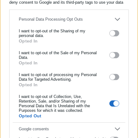
deny consent to Google and its third-party tags to use your data
for below specified purposes in below Google consent section.
Personal Data Processing Opt Outs
I want to opt-out of the Sharing of my
personal data.
Aftodioikisi News
Opted In
ΕΓΓΡΑΦΗ NEWSLETTER
Η aftodioikisi.gr είναι η βασική Διαδικτυακή πύλη για τους
ΟΤΑ, το Δημόσιο και την Εργασία στην Ελλάδα,
Ενημερωθείτε πρώτοι για ειδήσεις και θέματα από το χώρο της
I want to opt-out of the Sale of my Personal
Data.
λειτουργώντας από τον Απρίλιο του 2008 ως πηγή έγκυρης
Αυτοδιοίκησης, της δημόσιας διοίκησης, της εργασίας, της
Opted In
και συνεχούς ροής ενημέρωσης με ειδήσεις και θέματα από
ασφάλισης αλλά και γενικότερης επικαιρότητας από την Ελλάδα
το χώρο της Αυτοδιοίκησης, της Δημόσιας Διοίκησης, της
και όλο τον κόσμο!
I want to opt-out of processing my Personal
Εργασίας, της Ασφάλισης αλλά και γενικότερης
Data for Targeted Advertising.
Περισσότερα
Opted In
Συμπλήρωσε όνομα
επικαιρότητας από την Ελλάδα και όλο τον κόσμο. Τον Μάιο
του 2010, μόλις δύο χρόνια μετά την έναρξη της λειτουργίας
Tags:
ΚΕΔΕ
I want to opt-out of Collection, Use,
της τιμήθηκε με το δημοσιογραφικό Βραβείο Μπότση.
Retention, Sale, and/or Sharing of my
Personal Data that Is Unrelated with the
Συμπλήρωσε επώνυμο
Παράλληλα, αποτελεί κόμβο αμφίδρομης επικοινωνίας
Purposes for which it was collected.
μεταξύ πολιτικών, αιρετών της Αυτοδιοίκησης αλλά και
Opted Out
Τελευταία νέα
Δημοφιλή
επιχειρηματιών με τους πολίτες και τους εργαζόμενους στο
Όλα τα νέα
Συμπλήρωσε email
δημόσιο και ιδιωτικό τομέα, ενώ λειτουργεί ως δίαυλος
Google consents
διαδραστικής ενημέρωσης και επικοινωνίας μεταξύ της