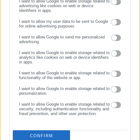
I want to allow Google to enable storage related to
Περιφέρειας και του Κέντρου. Καθημερινά δέχεται
advertising like cookies on web or device
identifiers in apps.
εκατοντάδες χιλιάδες επισκέψεις από εργαζόμενους στο
Προτεινόμενα άρθρα
δημόσιο και ιδιωτικό τομέα, πολιτικούς, αιρετούς της
I want to allow my user data to be sent to Google
for online advertising purposes.
Αυτοδιοίκησης, επιχειρηματίες και, κυρίως, πολίτες που
ΣΥΝΕΧΙΣΤΕ ΣΤΟ WEBSITE
ενδιαφέρονται για τοπικά, εργασιακά, ασφαλιστικά αλλά και
I want to allow Google to send me personalized
για γενικότερα θέματα της επικαιρότητας.
advertising.
ΕΓΓΡΑΦΗ
I want to allow Google to enable storage related to
analytics like cookies on web or device identifiers
in apps.
07.08.2026 | 22:16
07.08.2026 | 21:22
I want to allow Google to enable storage related to
Νέα σχολική χρονιά: Πότε
ΥΠΕΣ: Αγοράζει χαρτί και
functionality of the website or app.
χτυπά το πρώτο κουδούνι
φακέλους ενόψει εκλογών
I want to allow Google to enable storage related to
personalization.
Σχετικά άρθρα
I want to allow Google to enable storage related to
security, including authentication functionality and
fraud prevention, and other user protection.
CONFIRM