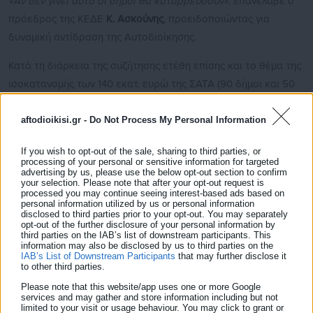
«Αν δεν γίνει αυτό οι δήμοι θα καταρρεύσουν»,
επανέλαβε ο
πρόεδρος της ΚΕΔΕ
Κ. Ασκούνης
, προειδοποιώντας για
δυναμική αντίδραση της Αυτοδιοίκησης.
Κατά τη διάρκεια της συζήτησης ετέθη επίσης και το θέμα της
ισοκατανομής των 140 εκατ. ευρώ της ΣΑΤΑ (90 δήμοι και 50
περιφέρειες), με τους δημάρχους να ζητούν να τηρηθεί η
πρόσφατη
δέσμευση Βενιζέλου
στη Βουλή.
aftodioikisi.gr -
Do Not Process My Personal Information
If you wish to opt-out of the sale, sharing to third parties, or
processing of your personal or sensitive information for targeted
advertising by us, please use the below opt-out section to confirm
your selection. Please note that after your opt-out request is
*
ΕΔΩ
processed you may continue seeing interest-based ads based on
personal information utilized by us or personal information
disclosed to third parties prior to your opt-out. You may separately
Για να διαβάσετε προηγούμενο ρεπορτάζ κάντε κλικ
εδώ
opt-out of the further disclosure of your personal information by
third parties on the IAB’s list of downstream participants. This
information may also be disclosed by us to third parties on the
IAB’s List of Downstream Participants
that may further disclose it
to other third parties.
Please note that this website/app uses one or more Google
services and may gather and store information including but not
limited to your visit or usage behaviour. You may click to grant or