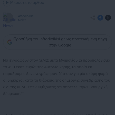
Ακούστε το άρθρο
Aftodioikisi
News
Προσθήκη του aftodioikisi.gr ως προτεινόμενη πηγή
στην Google
Να εγγραφούν στον (μ.Μ2: μετά Μνημονίου 2) προϋπολογισμό
τα 450 εκατ. ευρώ* της Αυτοδιοίκησης, τα οποία εκ
παραδρόμης δεν ενεγράφησαν, ζήτησαν για
μία ακόμη φορά
οι δήμαρχοι κατά τη διάρκεια της σημερινής συνεδρίασης του
δ.σ. της ΚΕΔΕ, υπενθυμίζοντας ότι αποτελεί πρωθυπουργική
δέσμευση.**