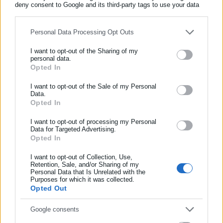
deny consent to Google and its third-party tags to use your data
for below specified purposes in below Google consent section.
Personal Data Processing Opt Outs
I want to opt-out of the Sharing of my
personal data.
Opted In
ΕΓΓΡΑΦΗ NEWSLETTER
Ενημερωθείτε πρώτοι για ειδήσεις και θέματα από το χώρο της
I want to opt-out of the Sale of my Personal
Data.
Αυτοδιοίκησης, της δημόσιας διοίκησης, της εργασίας, της
Opted In
ασφάλισης αλλά και γενικότερης επικαιρότητας από την Ελλάδα
και όλο τον κόσμο!
I want to opt-out of processing my Personal
Data for Targeted Advertising.
Opted In
Συμπλήρωσε όνομα
Tags:
ΑΣΤΥΠΑΛΑΙΑ,
ΚΑΛΩΔΙΟ,
ΠΛΟΙΟ
I want to opt-out of Collection, Use,
Retention, Sale, and/or Sharing of my
Personal Data that Is Unrelated with the
Συμπλήρωσε επώνυμο
Purposes for which it was collected.
Τελευταία νέα
Δημοφιλή
Opted Out
Όλα τα νέα
Συμπλήρωσε email
Google consents