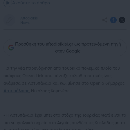
Ακούστε το άρθρο
Aftodioikisi
News
Προσθήκη του aftodioikisi.gr ως προτεινόμενη πηγή
στην Google
Για την νέα παρενόχληση από τουρκικό πολεμικό πλοίο του
σκάφους Ocean Link που πόντιζε καλώδιο οπτικής ίνας
ανάμεσα σε Αστυπάλαια και Κω, μίλησε στο Open ο δήμαρχος
Αστυπάλαιας
, Νικόλαος Κομηνέας.
«Η Αστυπάλαια έχει μπει στο στόχο της Τουρκίας γιατί είναι το
πιο νευραλγικό σημείο στο Αιγαίο, συνδέει τις Κυκλάδες με τα