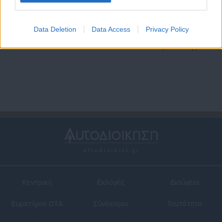
28.04.2026 | 23:38
24.02.2026 | 15:15
Θεματικό πάρκο Δήμου έχει
Αστυπάλαια: Ο Δήμαρχος
Data Deletion
Data Access
Privacy Policy
πλεόνασμα 277.000 ευρώ
ζητά την κήρυξη του νησιού
σε κατάσταση έκτακτης
ανάγκης
Κεντρική
Εκλογές
Διαύγεια
Ευρετήριο ΟΤΑ
Σύνδεσμοι
Ταυτότητα