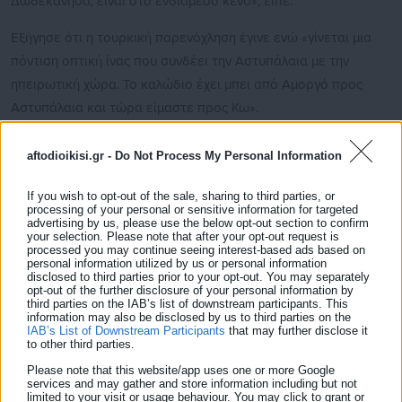
Δωδεκάνησα, είναι στο ενδιάμεσο κενό», είπε.
Εξήγησε ότι η τουρκική παρενόχληση έγινε ενώ «γίνεται μια
πόντιση οπτική ίνας που συνδέει την Αστυπάλαια με την
ηπειρωτική χώρα. Το καλώδιο έχει μπει από Αμοργό προς
Αστυπάλαια και τώρα είμαστε προς Κω».
aftodioikisi.gr -
Do Not Process My Personal Information
If you wish to opt-out of the sale, sharing to third parties, or
Με αφορμή, δε, την επέμβαση της φρεγάτας Αδριάς που
processing of your personal or sensitive information for targeted
υποχρέωσε την τουρκική τορπιλάκατο να αποχωρήσει, ο κ.
advertising by us, please use the below opt-out section to confirm
your selection. Please note that after your opt-out request is
Κομηνέας παρατήρησε ότι «κάποια φρεγάτα είναι κοντά στο
processed you may continue seeing interest-based ads based on
personal information utilized by us or personal information
νησιά είτε ανατολικά είτε δυτικά».
disclosed to third parties prior to your opt-out. You may separately
opt-out of the further disclosure of your personal information by
third parties on the IAB’s list of downstream participants. This
Σύμφωνα με τον ίδιο «η πόντιση του καλωδίου συνεχίζεται
information may also be disclosed by us to third parties on the
κανονικά» ενώ ερωτηθείς σχετικά με παρενοχλήσεις από
IAB’s List of Downstream Participants
that may further disclose it
to other third parties.
τουρκικής πλευράς ψαράδων του νησιού διεμήνυσε πως
Please note that this website/app uses one or more Google
«κανένας ψαράς δεν πρόκειται να πάρει άδεια για να ψαρέψει
services and may gather and store information including but not
limited to your visit or usage behaviour. You may click to grant or
στα ελληνικά χωρικά ύδατα γιατί είναι Ελλάδα».