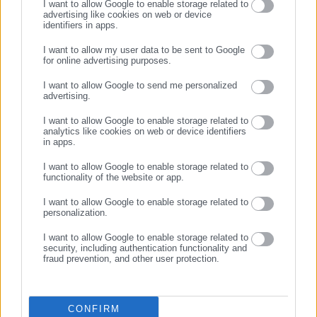
I want to allow Google to enable storage related to
advertising like cookies on web or device
identifiers in apps.
Προτεινόμενα άρθρα
I want to allow my user data to be sent to Google
for online advertising purposes.
ΣΥΝΕΧΙΣΤΕ ΣΤΟ WEBSITE
I want to allow Google to send me personalized
advertising.
ΕΓΓΡΑΦΗ
I want to allow Google to enable storage related to
analytics like cookies on web or device identifiers
in apps.
03.08.2026 | 22:59
03.08.2026 | 21:29
Καταγγελία: Εργαζόμενοι
Καταγγελία για αυταρχισμό
I want to allow Google to enable storage related to
προγραμμάτων ΔΥΠΑ
διευθυντικού στελέχους σε
functionality of the website or app.
παραμένουν απλήρωτοι &
Περιφέρεια
δούλεψαν ανασφάλιστοι
I want to allow Google to enable storage related to
personalization.
Σχετικά άρθρα
I want to allow Google to enable storage related to
security, including authentication functionality and
fraud prevention, and other user protection.
CONFIRM