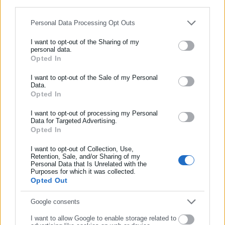
for below specified purposes in below Google consent section.
Personal Data Processing Opt Outs
I want to opt-out of the Sharing of my
personal data.
Opted In
ΕΓΓΡΑΦΗ NEWSLETTER
Ενημερωθείτε πρώτοι για ειδήσεις και θέματα από το χώρο της
I want to opt-out of the Sale of my Personal
Data.
Αυτοδιοίκησης, της δημόσιας διοίκησης, της εργασίας, της
Opted In
ασφάλισης αλλά και γενικότερης επικαιρότητας από την Ελλάδα
και όλο τον κόσμο!
I want to opt-out of processing my Personal
Data for Targeted Advertising.
Opted In
Συμπλήρωσε όνομα
I want to opt-out of Collection, Use,
Retention, Sale, and/or Sharing of my
Personal Data that Is Unrelated with the
Συμπλήρωσε επώνυμο
Purposes for which it was collected.
Opted Out
Συμπλήρωσε email
Google consents
I want to allow Google to enable storage related to