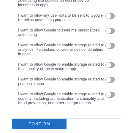
advertising like cookies on web or device
identifiers in apps.
I want to allow my user data to be sent to Google
for online advertising purposes.
ΣΥΝΕΧΙΣΤΕ ΣΤΟ WEBSITE
I want to allow Google to send me personalized
advertising.
ΕΓΓΡΑΦΗ
I want to allow Google to enable storage related to
analytics like cookies on web or device identifiers
in apps.
I want to allow Google to enable storage related to
Tags:
proteinomena,
ΑΣΦΑΛΤΟΣΤΡΩΣΕΙΣ,
ΔΗΜΑΡΧΟΣ,
functionality of the website or app.
ΔΗΜΟΣ ΝΕΑΣ ΙΩΝΙΑΣ,
ΛΑΪΚΗ ΣΥΣΠΕΙΡΩΣΗ,
ΠΕΖΟΔΡΟΜΙΑ,
ΦΥΛΛΑΔΙΟ
I want to allow Google to enable storage related to
personalization.
I want to allow Google to enable storage related to
security, including authentication functionality and
Τελευταία νέα
Δημοφιλή
fraud prevention, and other user protection.
Όλα τα νέα
CONFIRM