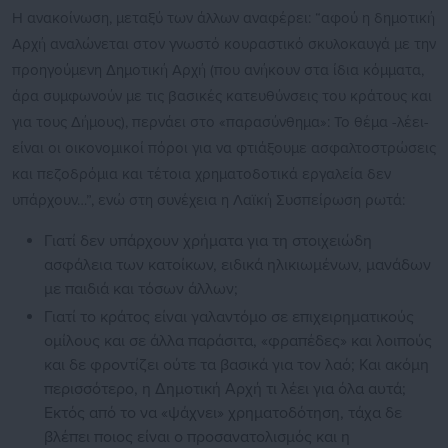
Η ανακοίνωση, μεταξύ των άλλων αναφέρει: “αφού η δημοτική
Αρχή αναλώνεται στον γνωστό κουραστικό σκυλοκαυγά με την
προηγούμενη Δημοτική Αρχή (που ανήκουν στα ίδια κόμματα,
άρα συμφωνούν με τις βασικές κατευθύνσεις του κράτους και
για τους Δήμους), περνάει στο «παρασύνθημα»: Το θέμα -λέει-
είναι οι οικονομικοί πόροι για να φτιάξουμε ασφαλτοστρώσεις
και πεζοδρόμια και τέτοια χρηματοδοτικά εργαλεία δεν
υπάρχουν…”, ενώ στη συνέχεια η Λαϊκή Συσπείρωση ρωτά:
Γιατί δεν υπάρχουν χρήματα για τη στοιχειώδη
ασφάλεια των κατοίκων, ειδικά ηλικιωμένων, μανάδων
με παιδιά και τόσων άλλων;
Γιατί το κράτος είναι γαλαντόμο σε επιχειρηματικούς
ομίλους και σε άλλα παράσιτα, «φραπέδες» και λοιπούς
και δε φροντίζει ούτε τα βασικά για τον λαό; Και ακόμη
περισσότερο, η Δημοτική Αρχή τι λέει για όλα αυτά;
Εκτός από το να «ψάχνει» χρηματοδότηση, τάχα δε
βλέπει ποιος είναι ο προσανατολισμός και η