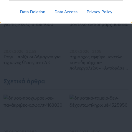
Προτεινόμενα άρθρα
Data Deletion
Data Access
Privacy Policy
28.07.2026 | 22:58
28.07.2026 | 21:05
Στην… πρίζα οι Δήμαρχοι για
Δήμαρχος εφηύρε μοντέλο
τις κενές θέσεις στα ΑΕΙ
«αντιδημάρχου-
πολυεργαλείου» -Αντιδράσεις
εργαζομένων (έγγραφο)
Σχετικά άρθρα