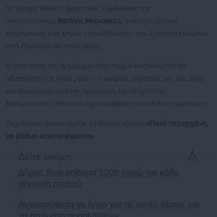
Το ζήτημα έθιξε ο Δημοτικός Σύμβουλος της
αντιπολίτευσης
Βασίλης Μυριαγκός,
ο οποίος ζήτησε
τεκμηρίωση των λόγων «υποβάθμισης» του Σταμάτη Κολώτου
από Πρόεδρο σε απλό μέλος.
Η απάντηση του Δημάρχου ήταν πως ο κος.Κολώτος θα
αξιοποιηθεί σε έναν ρόλο πιο καίριας σημασίας για τον Δήμο
και συγκεκριμένα στην οργάνωση της Υπηρεσίας
Καθαριότητας, όπου και προσλήφθηκε ως ειδικός σύμβουλος.
Παράλληλα χαρακτήρισε τη θητεία του ως
«Πολύ πετυχημένη,
σε βαθμό κακουργήματος»
.
Δείτε ακόμη:
Δήμος δίνει επίδομα 1.000 ευρώ για κάθε
γέννηση παιδιού
Αντιπαράθεση σε δήμο για τις κενές θέσεις και
τα αιτήματα προσλήψεων