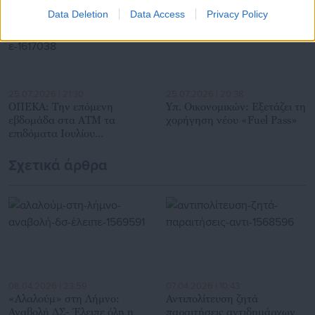
Data Deletion
Data Access
Privacy Policy
25.07.2026 | 21:30
25.07.2026 | 20:38
ΟΠΕΚΑ: Την επόμενη
Υπ. Οικονομικών: Εξετάζει τη
εβδομάδα στα ΑΤΜ τα
χορήγηση νέου «Fuel Pass»
επιδόματα Ιουλίου
(ημερομηνία)
Σχετικά άρθρα
08.04.2026 | 23:59
07.04.2026 | 10:43
«Αλαλούμ» στη Λήμνο:
Αντιπολίτευση ζητά
Αναβολή ΔΣ- Έλειπε όλη η
παραιτήσεις αντιδημάρχων