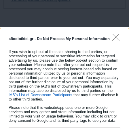
Η αντίδραση του Βασίλη Μυριαγκού ήταν άμεση, με τον ίδιο να
aftodioikisi.gr -
Do Not Process My Personal Information
δηλώνει πως δεν αποτελεί λογική κίνηση να απομακρύνεται
If you wish to opt-out of the sale, sharing to third parties, or
κάποιος από την θέση του Προέδρου εφόσον χαρακτηρίζεται
processing of your personal or sensitive information for targeted
advertising by us, please use the below opt-out section to confirm
επιτυχημένος στη δουλειά του.
«Αυτά που λέτε δεν
your selection. Please note that after your opt-out request is
συμβαδίζουν ούτε με τη λογική ούτε με τη σοβαρότητα»
processed you may continue seeing interest-based ads based on
personal information utilized by us or personal information
ανέφερε χαρακτηριστικά.
disclosed to third parties prior to your opt-out. You may separately
opt-out of the further disclosure of your personal information by
third parties on the IAB’s list of downstream participants. This
Το σχετικό απόσπασμα από το Δημοτικό
information may also be disclosed by us to third parties on the
Συμβούλιο:
IAB’s List of Downstream Participants
that may further disclose it
to other third parties.
Please note that this website/app uses one or more Google
services and may gather and store information including but not
limited to your visit or usage behaviour. You may click to grant or
deny consent to Google and its third-party tags to use your data
for below specified purposes in below Google consent section.