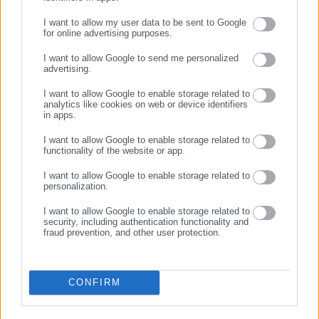
Γιώργος Μουστακλής
I want to allow my user data to be sent to Google
for online advertising purposes.
Ο Γιώργος Μουστακλής γεννήθηκε και μεγάλωσε στην
ΣΥΝΕΧΙΣΤΕ ΣΤΟ WEBSITE
Αθήνα. Είναι απόφοιτος του τμήματος Ιστορίας και
I want to allow Google to send me personalized
Αρχαιολογίας του Πανεπιστημίου Κρήτης και από τον
advertising.
ΕΓΓΡΑΦΗ
Δεκέμβριο του 2025 ανήκει στην δημοσιογραφική ομάδα του
I want to allow Google to enable storage related to
Aftodioikisi.gr ως συντάκτης ροής και ειδήσεων της τοπικής
analytics like cookies on web or device identifiers
in apps.
αυτοδιοίκησης. Στο μέλλον θα ήθελε να ασχοληθεί με το
Περισσότερα
αθλητικό ρεπορτάζ.
I want to allow Google to enable storage related to
functionality of the website or app.
Tags:
ΔΗΜΟΤΙΚΟ ΣΥΜΒΟΥΛΙΟ,
ΕΤΑΧ,
ΠΡΟΕΔΡΟΣ,
ΧΙΟΣ
I want to allow Google to enable storage related to
personalization.
I want to allow Google to enable storage related to
Τελευταία νέα
Δημοφιλή
security, including authentication functionality and
Όλα τα νέα
fraud prevention, and other user protection.
CONFIRM
Προτεινόμενα άρθρα