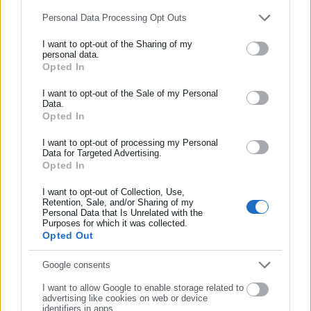
Personal Data Processing Opt Outs
I want to opt-out of the Sharing of my
personal data.
Opted In
ΕΓΓΡΑΦΗ NEWSLETTER
Ενημερωθείτε πρώτοι για ειδήσεις και θέματα από το χώρο της
I want to opt-out of the Sale of my Personal
Data.
Αυτοδιοίκησης, της δημόσιας διοίκησης, της εργασίας, της
Opted In
ασφάλισης αλλά και γενικότερης επικαιρότητας από την Ελλάδα
και όλο τον κόσμο!
I want to opt-out of processing my Personal
Data for Targeted Advertising.
Opted In
Συμπλήρωσε όνομα
I want to opt-out of Collection, Use,
Retention, Sale, and/or Sharing of my
Personal Data that Is Unrelated with the
Συμπλήρωσε επώνυμο
Purposes for which it was collected.
Opted Out
Συμπλήρωσε email
Google consents
I want to allow Google to enable storage related to
advertising like cookies on web or device
identifiers in apps.