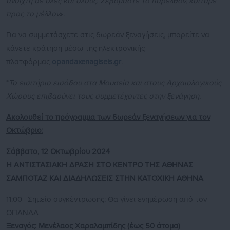
ανοιχτή σε όλες και όλους. Σεβόμαστε το παρελθόν, κοιτάμε
προς το μέλλον
».
Για να συμμετάσχετε στις δωρεάν ξεναγήσεις, μπορείτε να
κάνετε κράτηση μέσω της ηλεκτρονικής
πλατφόρμας
opandaxenagiseis.gr
.
*
Το εισιτήριο εισόδου στα Μουσεία και στους Αρχαιολογικούς
Χώρους επιβαρύνει τους συμμετέχοντες στην ξενάγηση
.
Ακολουθεί το πρόγραμμα των δωρεάν ξεναγήσεων για τον
Οκτώβριο:
Σάββατο, 12 Οκτωβρίου 2024
Η ΑΝΤΙΣΤΑΣΙΑΚΗ ΔΡΑΣΗ ΣΤΟ ΚΕΝΤΡΟ ΤΗΣ ΑΘΗΝΑΣ
ΣΑΜΠΟΤΑΖ ΚΑΙ ΔΙΑΔΗΛΩΣΕΙΣ ΣΤΗΝ ΚΑΤΟΧΙΚΗ ΑΘΗΝΑ
11:00 | Σημείο συγκέντρωσης: Θα γίνει ενημέρωση από τον
ΟΠΑΝΔΑ
Ξεναγός: Μενέλαος Χαραλαμπίδης (έως 50 άτομα)