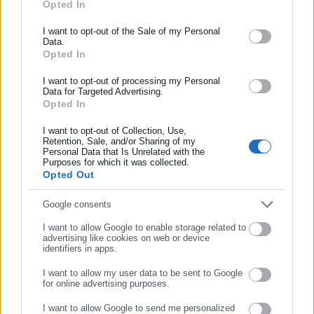
Opted In
ΕΓΓΡΑΦΗ NEWSLETTER
ΠΕΡΙΗΓΗΣΗ ΣΤΟ ΡΙΖΟΚΑΣΤΡΟ ΚΑΙ ΤΑ ΑΝΑΦΙΩΤΙΚΑ
Ενημερωθείτε πρώτοι για ειδήσεις και θέματα από το χώρο της
I want to opt-out of the Sale of my Personal
Data.
10:30 | Σημείο συγκέντρωσης: Έξω από το Μουσείο της
Αυτοδιοίκησης, της δημόσιας διοίκησης, της εργασίας, της
Opted In
ασφάλισης αλλά και γενικότερης επικαιρότητας από την Ελλάδα
Ακρόπολης, επί της Μακρυγιάννη
και όλο τον κόσμο!
I want to opt-out of processing my Personal
Ξεναγός: Μιχάλης Γιοχάλας (έ
ως 40 άτομα
)
Data for Targeted Advertising.
Opted In
Συμπλήρωσε όνομα
ΜΟΥΣΕΙΟ ΜΠΕΝΑΚΗ – ΒΥΖΑΝΤΙΝΗ ΣΥΛΛΟΓΗ
I want to opt-out of Collection, Use,
11:00 | Σημείο συγκέντρωσης: Είσοδος Μουσείου, οδό
Retention, Sale, and/or Sharing of my
Personal Data that Is Unrelated with the
Συμπλήρωσε επώνυμο
Κουμπάρη 1 & Βας. Σοφίας
Purposes for which it was collected.
Opted Out
Ξεναγός: Κασσάνδρα Ποριώτη (έως 25 άτομα)
Συμπλήρωσε email
Google consents
ΠΝΥΚΑ – ΛΟΦΟΙ ΜΟΥΣΩΝ ΚΑΙ ΝΥΜΦΩΝ
I want to allow Google to enable storage related to
12:00 | Σημείο συγκέντρωσης: Εκκλησία του Αγίου Δημητρίου
advertising like cookies on web or device
identifiers in apps.
Λουμπαρδιάρη
Ξεναγός: Άννα Μπενάκη
(έως 40 άτομα)
I want to allow my user data to be sent to Google
for online advertising purposes.
ΣΥΝΕΧΙΣΤΕ ΣΤΟ WEBSITE
Δευτέρα 21 Οκτωβρίου 2024
I want to allow Google to send me personalized