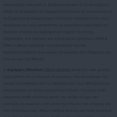
επανέναρξή τους από το Σαββατοκύριακο 12-13 Οκτωβρίου
2024. Οι ξεναγήσεις θα πραγματοποιούνται σε συνεργασία με
το Σωματείο Διπλωματούχων Ξεναγών, προσκαλώντας τους
κατοίκους και τους επισκέπτες να γνωρίσουν καλύτερα την
πλούσια ιστορία και εμβληματικά σημεία της πόλης.
Παράλληλα, στο πλαίσιο των επετειακών δράσεων «1974 &
1944: Η Αθήνα γιορτάζει την ελευθερία της» θα
πραγματοποιηθούν δύο ειδικές ξεναγήσεις στο Παγκράτι και
στο κέντρο της Αθήνας.
Ο
Δήμαρχος Αθηναίων,
Χάρης Δούκας
,
ανέφερε: «
Με μεγάλη
χαρά βλέπω ότι οι δωρεάν ξεναγήσεις, που ξεκινήσαμε την
άνοιξη αγαπήθηκαν από τις Αθηναίες και τους Αθηναίους και
επιστρέφουν με ακόμη μεγαλύτερη ζήτηση. Για μένα, είναι
σημαντικό κάθε κάτοικος αυτής της πόλης να έχει την
ευκαιρία να γνωρίσει από κοντά τον πλούτο της ιστορίας και
του πολιτισμού μας. Θέλω η Αθήνα να είναι μια πόλη ζωντανή,