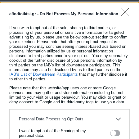
ΤΟ ΠΑΓΚΡΑΤΙ ΣΤΑ ΧΡΟΝΙΑ ΤΗΣ ΚΑΤΟΧΗΣ
aftodioikisi.gr -
Do Not Process My Personal Information
11:00 | Σημείο συγκέντρωσης: Θα γίνει ενημέρωση από τον
If you wish to opt-out of the sale, sharing to third parties, or
ΟΠΑΝΔΑ
processing of your personal or sensitive information for targeted
advertising by us, please use the below opt-out section to confirm
Ξεναγός: Μενέλαος Χαραλαμπίδης (έως 50 άτομα)
your selection. Please note that after your opt-out request is
processed you may continue seeing interest-based ads based on
Δείτε ακόμη:
personal information utilized by us or personal information
disclosed to third parties prior to your opt-out. You may separately
Σε κατάσταση έκτακτης ανάγκης δήμος του
opt-out of the further disclosure of your personal information by
third parties on the IAB’s list of downstream participants. This
νομού Αττικής
information may also be disclosed by us to third parties on the
IAB’s List of Downstream Participants
that may further disclose it
to other third parties.
«Αγριεύει» η κόντρα μεταξύ Δημάρχου και
Αποκεντρωμένης - Τι αποκαλύπτει ο Δήμαρχος
Please note that this website/app uses one or more Google
services and may gather and store information including but not
στο Aftodioikisi
limited to your visit or usage behaviour. You may click to grant or
deny consent to Google and its third-party tags to use your data
for below specified purposes in below Google consent section.
Personal Data Processing Opt Outs
I want to opt-out of the Sharing of my
personal data.
Κυριακή 20 Οκτωβρίου 2024