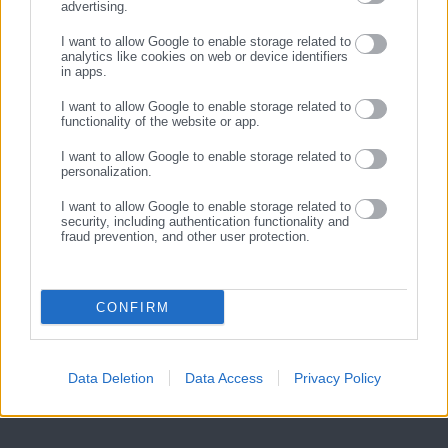
ΕΘΝΙΚΗ ΠΙΝΑΚΟΘΗΚΗ – ΕΠΕΤΕΙΑΚΗ ΕΚΘΕΣΗ “ΔΗΜΟΚΡΑΤΙΑ”
advertising.
ΕΓΓΡΑΦΗ
ΓΙΑ ΤΑ 50 ΧΡΟΝΙΑ ΑΠΟ ΤΗΝ ΜΕΤΑΠΟΛΙΤΕΥΣΗ
I want to allow Google to enable storage related to
analytics like cookies on web or device identifiers
16:00 | Σημείο συγκέντρωσης: Είσοδος μουσείου
in apps.
Ξεναγός: Ειρήνη Καζαμιάκη (έως 25 άτομα)
I want to allow Google to enable storage related to
functionality of the website or app.
Παρασκευή 25 Οκτωβρίου 2024
I want to allow Google to enable storage related to
ΕΘΝΙΚΟ ΑΡΧΑΙΟΛΟΓΙΚΟ ΜΟΥΣΕΙΟ
–
ΑΙΓΥΠΤΙΑΚΗ ΣΥΛΛΟΓΗ
personalization.
18:00 | Σημείο συγκέντρωσης: Είσοδος μουσείου
I want to allow Google to enable storage related to
security, including authentication functionality and
Ξεναγός: Θεώνη Κάμπρα (έως 25 άτομα)
fraud prevention, and other user protection.
Σάββατο 26 Οκτωβρίου 2024
ΡΩΜΑΪΚΗ ΑΓΟΡΑ
CONFIRM
10:30 | Σημείο συγκέντρωσης: Είσοδος αρχαιολογικού χώρου,
Πύλη της Αθηνάς Αρχηγέτιδος
Data Deletion
Data Access
Privacy Policy
Ξεναγός: Ιωάννα Κατοχιανού
(έως 40 άτομα)