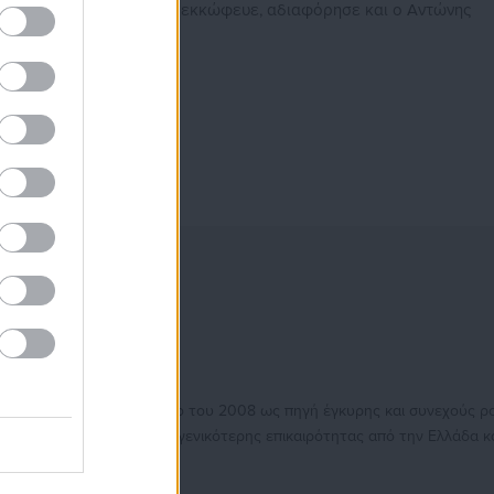
ην πόλη, η Δημοτική αρχή εκκώφευε, αδιαφόρησε και ο Αντώνης
θησαυρό του”.
ειτουργώντας από τον Απρίλιο του 2008 ως πηγή έγκυρης και συνεχούς ρ
, της Ασφάλισης αλλά και γενικότερης επικαιρότητας από την Ελλάδα κ
 δημοσιογραφικό Βραβείο Μπότση. Παράλληλα, αποτελεί κόμβο αμφίδρομ
 εργαζόμενους στο δημόσιο και ιδιωτικό τομέα, ενώ λειτουργεί ως δίαυ