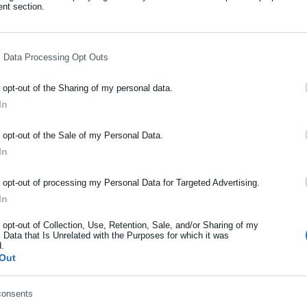
nt section.
α “αδειάσει” στην κυριολεξία τον διαγωνισμό και όλους όσους συ
ς οι αναφορές εξ΄ αρχής.
l Data Processing Opt Outs
ή αρχή στράφηκε στον συμπολίτη μας Αντώνη Παπαντωνόπουλο πο
 ανακοίνωση της δημοτικής αρχής κλείνει με επαινετικά λόγια για
o opt-out of the Sharing of my personal data.
νόπουλου).
In
ΡΑΦΗ NEWSLETTER
γείται με την αφίσα ποιος έχει την ευθύνη; Φυσικά η ΚΕΔΗΠ-Καρν
o opt-out of the Sale of my Personal Data.
ωθείτε πρώτοι για ειδήσεις και θέματα από το χώρο της Αυτοδιο
In
 διαμαρτυρήθηκαν για την αφίσα και τους κατήγγειλαν;
μόσιας διοίκησης, της εργασίας, της ασφάλισης αλλά και γενικότερ
ρότητας από την Ελλάδα και όλο τον κόσμο!
o opt-out of processing my Personal Data for Targeted Advertising.
In
ήρωσε όνομα
o opt-out of Collection, Use, Retention, Sale, and/or Sharing of my
 Data that Is Unrelated with the Purposes for which it was
d.
ήρωσε επώνυμο
ισία της δημοτικής αρχής σε σχέση με συμπολίτες μας.
Out
παινέσει τον Αντώνη Παπαντωνόπουλο….
consents
ρωσε email