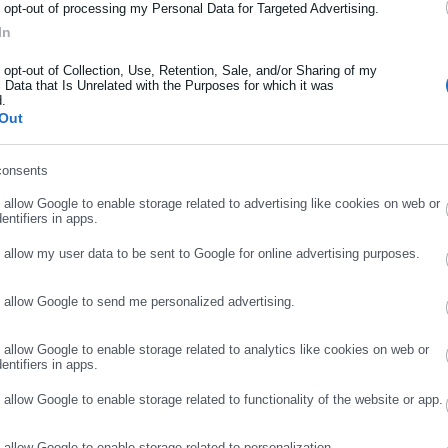
ρότητας από την Ελλάδα και όλο τον κόσμο!
o opt-out of processing my Personal Data for Targeted Advertising.
In
ήρωσε όνομα
o opt-out of Collection, Use, Retention, Sale, and/or Sharing of my
 Data that Is Unrelated with the Purposes for which it was
d.
ήρωσε επώνυμο
Out
consents
ρωσε email
o allow Google to enable storage related to advertising like cookies on web or
entifiers in apps.
Aftodioikisi News
o allow my user data to be sent to Google for online advertising purposes.
δικτυακή πύλη για τους ΟΤΑ, το Δημόσιο και την Εργασία στην Ελλάδα, λ
o allow Google to send me personalized advertising.
από το χώρο της Αυτοδιοίκησης, της Δημόσιας Διοίκησης, της Εργασίας
ΣΥΝΕΧΙΣΤΕ ΣΤΟ WEBSITE
ΕΓΓΡΑΦΗ
μόλις δύο χρόνια μετά την έναρξη της λειτουργίας της τιμήθηκε με το
Περισσότερα
o allow Google to enable storage related to analytics like cookies on web or
ών της Αυτοδιοίκησης αλλά και επιχειρηματιών με τους πολίτες και τους
entifiers in apps.
νίας μεταξύ της Περιφέρειας και του Κέντρου. Καθημερινά δέχεται εκα
ΔΙΟΙΚΗΤΙΚΕΣ ΕΚΛΟΓΕΣ,
ΨΗΦΟΔΕΛΤΙΟ
Αυτοδιοίκησης, επιχειρηματίες και, κυρίως, πολίτες που ενδιαφέρονται γ
o allow Google to enable storage related to functionality of the website or app.
επικαιρότητας.
o allow Google to enable storage related to personalization.