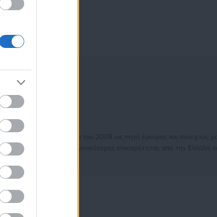
ειτουργώντας από τον Απρίλιο του 2008 ως πηγή έγκυρης και συνεχούς ρ
, της Ασφάλισης αλλά και γενικότερης επικαιρότητας από την Ελλάδα κ
 δημοσιογραφικό Βραβείο Μπότση. Παράλληλα, αποτελεί κόμβο αμφίδρομ
 εργαζόμενους στο δημόσιο και ιδιωτικό τομέα, ενώ λειτουργεί ως δίαυ
τοντάδες χιλιάδες επισκέψεις από εργαζόμενους στο δημόσιο και ιδιωτ
ια τοπικά, εργασιακά, ασφαλιστικά αλλά και για γενικότερα θέματα της