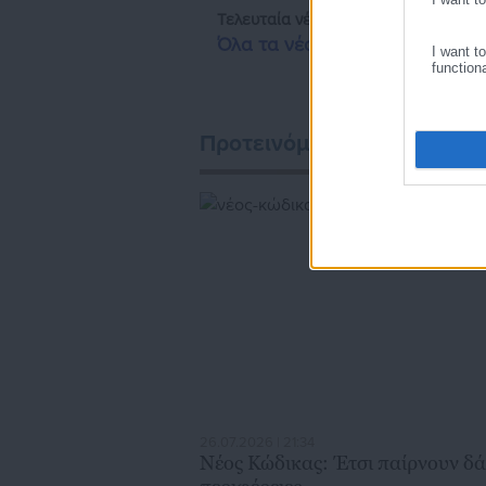
Τελευταία νέα
Δημοφιλή
Όλα τα νέα
I want t
function
Προτεινόμενα άρθρα
26.07.2026 | 21:34
Νέος Κώδικας: Έτσι παίρνουν δάνεια δ