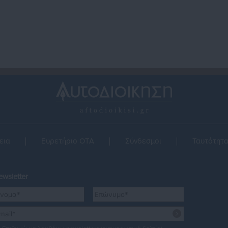
εια
Ευρετήριο ΟΤΑ
Σύνδεσμοι
Ταυτότητ
wsletter