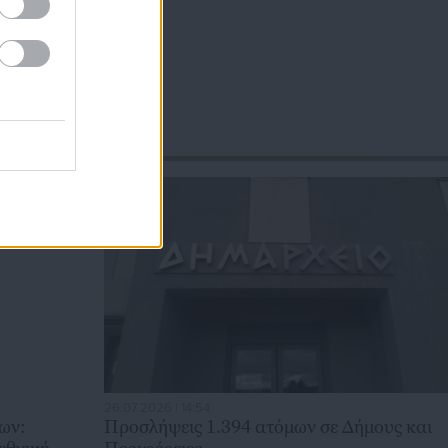
26.07.2026 | 14:54
ων:
Προσλήψεις 1.394 ατόμων σε Δήμους και