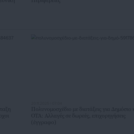
εθνική
Περιφέρειες
20.11.2025 | 07:04
άταξη
Πολυνομοσχέδιο με διατάξεις για Δημόσιο 
ρχοι
ΟΤΑ: Αλλαγές σε δωρεές, επιχορηγήσεις
(έγγραφο)