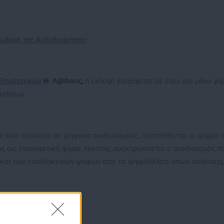
ώδικα της Αυτοδιοίκησης:
ς Εσωτερικών
Θ. Λιβάνιος,
η εκλογή διεξάγεται σε έναν και μόνο γύ
ελτίων.
υς δύο πρώτους σε ψήφους συνδυασμούς, προστίθενται οι ψήφοι 
ούς ως εναλλακτική ψήφο. Νικητής ανακηρύσσεται ο συνδυασμός π
ς και των εναλλακτικών ψήφων από τα ψηφοδέλτια όσων συνδυασ