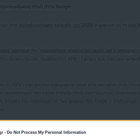
ς προτεινόμενη πηγή στην Google
ουμε στις
αυτοδιοικητικές εκλογές του 2028,
σύμφωνα με το
νέο Κ
λογικό σύστημα
που
παρουσίασε σήμερα και μέσω pdf ο υπουργό
 που συγκεντρώνει τουλάχιστον 42% + 1 ψήφο των εγκύρων ψηφοδ
ει το 42% + 1 ψήφο των εγκύρων ψήφων τότε και μόνο τότε, στο
ο.κ. συνδυασμού που έχουν επιλέξει τους δύο πρώτους συνδυασμ
ων, δηλαδή του αθροίσματος των ψήφων που έλαβε ο συνδυασμό
ω.
gr -
Do Not Process My Personal Information