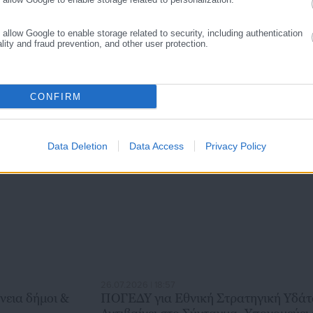
o allow Google to enable storage related to security, including authentication
ality and fraud prevention, and other user protection.
CONFIRM
Data Deletion
Data Access
Privacy Policy
26.07.2026 | 18:57
ήμοι &
ΠΟΓΕΔΥ για Εθνική Στρατηγική Υδάτ