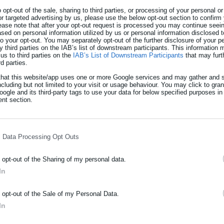
o opt-out of the sale, sharing to third parties, or processing of your personal or
or targeted advertising by us, please use the below opt-out section to confirm
ease note that after your opt-out request is processed you may continue seein
ed on personal information utilized by us or personal information disclosed to
 to your opt-out. You may separately opt-out of the further disclosure of your p
y third parties on the IAB’s list of downstream participants. This information
τον τρόπο του το νέο Κώδικα (παρουσίαση
us to third parties on the
IAB’s List of Downstream Participants
that may furt
rd parties.
that this website/app uses one or more Google services and may gather and s
 ΟΤΑ: Επανέρχεται με εξάμηνη καθυστέρησ
ncluding but not limited to your visit or usage behaviour. You may click to gra
ogle and its third-party tags to use your data for below specified purposes in
nt section.
l Data Processing Opt Outs
o opt-out of the Sharing of my personal data.
In
ΡΑΦΗ NEWSLETTER
α
o opt-out of the Sale of my Personal Data.
ωθείτε πρώτοι για ειδήσεις και θέματα από το χώρο της Αυτοδιο
In
μόσιας διοίκησης, της εργασίας, της ασφάλισης αλλά και γενικότερ