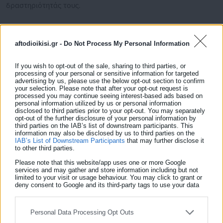
δραστηριότητάς τους.
aftodioikisi.gr -
Do Not Process My Personal Information
Μετά τη χθεσινή καταβολή, η αποζημίωση, ύψους 200 ευρώ
ανά δικαιούχο, έχει χορηγηθεί συνολικά σε 23.931 δικαιούχους
If you wish to opt-out of the sale, sharing to third parties, or
και το συνολικό ποσό που έχει διατεθεί ανέρχεται στα
processing of your personal or sensitive information for targeted
advertising by us, please use the below opt-out section to confirm
4.786.200 ευρώ.
your selection. Please note that after your opt-out request is
processed you may continue seeing interest-based ads based on
personal information utilized by us or personal information
Υπενθυμίζεται ότι η αποζημίωση είναι, σύμφωνα με την παρ. 3
disclosed to third parties prior to your opt-out. You may separately
opt-out of the further disclosure of your personal information by
του άρθρου 83 του ν. 4916/2022, αφορολόγητη, ανεκχώρητη
third parties on the IAB’s list of downstream participants. This
και ακατάσχετη στα χέρια του Δημοσίου ή τρίτων, κατά
information may also be disclosed by us to third parties on the
IAB’s List of Downstream Participants
that may further disclose it
παρέκκλιση κάθε γενικής και ειδικής διάταξης, δεν υπόκειται
to other third parties.
σε οποιαδήποτε κράτηση, τέλος ή εισφορά, δεν δεσμεύεται
Please note that this website/app uses one or more Google
services and may gather and store information including but not
και δεν συμψηφίζεται με βεβαιωμένα χρέη προς τη
limited to your visit or usage behaviour. You may click to grant or
φορολογική διοίκηση και το Δημόσιο εν γένει, τους δήμους, τις
deny consent to Google and its third-party tags to use your data
for below specified purposes in below Google consent section.
περιφέρειες, τα ασφαλιστικά ταμεία ή τα πιστωτικά ιδρύματα
και δεν υπολογίζεται στα εισοδηματικά όρια για την καταβολή
Personal Data Processing Opt Outs