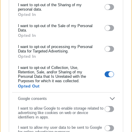
οποιασδήποτε παροχής κοινωνικού ή προνοιακού χαρακτήρα.
I want to opt-out of the Sharing of my
personal data.
Opted In
ΕΓΓΡΑΦΗ NEWSLETTER
Ενημερωθείτε πρώτοι για ειδήσεις και θέματα από το χώρο της
I want to opt-out of the Sale of my Personal
Data.
Αυτοδιοίκησης, της δημόσιας διοίκησης, της εργασίας, της
Opted In
Tags:
ΤΑΞΙ,
ΥΠΟΥΡΓΕΙΟ ΟΙΚΟΝΟΜΙΚΩΝ
ασφάλισης αλλά και γενικότερης επικαιρότητας από την Ελλάδα
και όλο τον κόσμο!
I want to opt-out of processing my Personal
Data for Targeted Advertising.
Opted In
Συμπλήρωσε όνομα
Τελευταία νέα
Δημοφιλή
Όλα τα νέα
I want to opt-out of Collection, Use,
Retention, Sale, and/or Sharing of my
Personal Data that Is Unrelated with the
Συμπλήρωσε επώνυμο
Purposes for which it was collected.
Opted Out
Προτεινόμενα άρθρα
Συμπλήρωσε email
Google consents
I want to allow Google to enable storage related to
advertising like cookies on web or device
identifiers in apps.
I want to allow my user data to be sent to Google
for online advertising purposes.