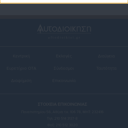
Κεντρική
Εκλογές
Διαύγεια
Ευρετήριο ΟΤΑ
Σύνδεσμοι
Ταυτότητα
Διαφήμιση
Επικοινωνία
ΣΤΟΙΧΕΙΑ ΕΠΙΚΟΙΝΩΝΙΑΣ
Πανεπιστημίου 56, Αθήνα τ.κ. 106 78, ΜΗΤ: 232416
Τηλ. 210 514 3137-8
Φαξ: 210 512 3020