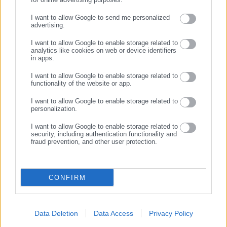
ΣΥΝΕΧΙΣΤΕ ΣΤΟ WEBSITE
I want to allow Google to send me personalized
04.08.2026 | 16:59
04.08.2026 | 14:35
advertising.
Εκλογές: Έτσι θα είναι οι
ΔΥΠΑ 55+: «Ανοίγουν» την
ΕΓΓΡΑΦΗ
φάκελοι της επιστολικής
Τετάρτη οι αιτήσεις για 8.000
I want to allow Google to enable storage related to
ψήφου (εικόνα)
νέες θέσεις εργασίας
analytics like cookies on web or device identifiers
in apps.
Σχετικά άρθρα
I want to allow Google to enable storage related to
functionality of the website or app.
I want to allow Google to enable storage related to
personalization.
I want to allow Google to enable storage related to
security, including authentication functionality and
fraud prevention, and other user protection.
20.04.2022 | 16:59
12.04.2022 | 15:30
Στα ΑΤΜ τα 200 ευρώ
Αποζημίωση Ειδικού Σκοπού:
επίδομα για τους οδηγούς
Ξεκίνησαν οι αιτήσεις για τις
CONFIRM
ταξί
υπηρεσίες ταξί (ΦΕΚ)
Data Deletion
Data Access
Privacy Policy