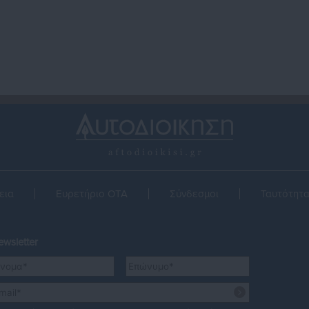
εια
Ευρετήριο ΟΤΑ
Σύνδεσμοι
Ταυτότητ
wsletter