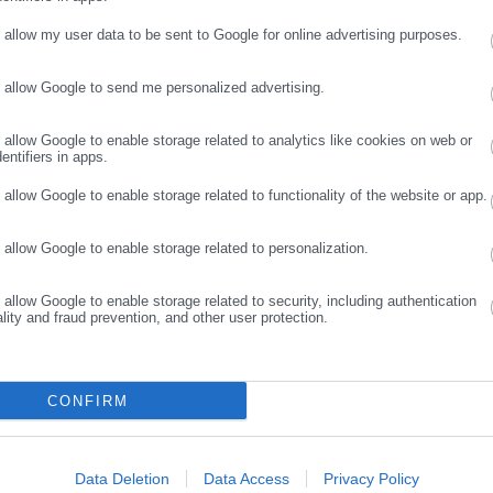
αδικτυακή πύλη για τους ΟΤΑ, το Δημόσιο και την Εργασία στην Ελλάδα,
008 ως πηγή έγκυρης και συνεχούς ροής ενημέρωσης με ειδήσεις και
o allow my user data to be sent to Google for online advertising purposes.
ης, της Δημόσιας Διοίκησης, της Εργασίας, της Ασφάλισης αλλά και
Περισσότερα
λλάδα και όλο τον κόσμο. Τον Μάιο του 2010, μόλις δύο χρόνια μετά
o allow Google to send me personalized advertising.
ΣΥΝΕΧΙΣΤΕ ΣΤΟ WEBSITE
ΕΓΓΡΑΦΗ
μήθηκε με το δημοσιογραφικό Βραβείο Μπότση. Παράλληλα, αποτελεί
υξης 2026-2030,
ΥΠΟΥΡΓΕΙΟ ΕΘΝΙΚΗΣ ΟΙΚΟΝΟΜΙΑΣ,
ύ πολιτικών, αιρετών της Αυτοδιοίκησης αλλά και επιχειρηματιών με
ΤΟΔΟΤΗΣΗ
o allow Google to enable storage related to analytics like cookies on web or
νους στο δημόσιο και ιδιωτικό τομέα, ενώ λειτουργεί ως δίαυλος
entifiers in apps.
νωνίας μεταξύ της Περιφέρειας και του Κέντρου. Καθημερινά δέχεται
o allow Google to enable storage related to functionality of the website or app.
 εργαζόμενους στο δημόσιο και ιδιωτικό τομέα, πολιτικούς, αιρετούς
ς και, κυρίως, πολίτες που ενδιαφέρονται για τοπικά, εργασιακά,
o allow Google to enable storage related to personalization.
ά και για γενικότερα θέματα της επικαιρότητας.
o allow Google to enable storage related to security, including authentication
ality and fraud prevention, and other user protection.
CONFIRM
Data Deletion
Data Access
Privacy Policy