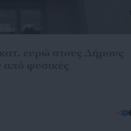
ατ. ευρώ στους Δήμους
 από φυσικές