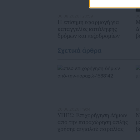
06.08.2026 | 20:59
06
Η επίσημη εφαρμογή για
Μ
καταγγελίες κατάληψης
Δ
δρόμων και πεζοδρομίων
β
χ
Σχετικά άρθρα
20.06.2026 | 19:14
19
ΥΠΕΣ: Επιχορήγηση Δήμων
Ν
από την παραχώρηση απλής
μ
χρήσης αιγιαλού παραλίας
β
τ