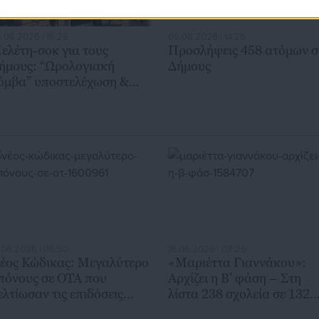
.08.2026 | 16:29
06.08.2026 | 14:26
ελέτη-σοκ για τους
Προσλήψεις 458 ατόμων σ
ήμους: “Ωρολογιακή
Δήμους
όμβα” υποστελέχωση &
ρηματοδοτικό έλλειμμα
.06.2026 | 06:50
16.06.2026 | 08:26
έος Κώδικας: Μεγαλύτερο
«Μαριέττα Γιαννάκου»:
πόνους σε ΟΤΑ που
Αρχίζει η Β’ φάση – Στη
ελτίωσαν τις επιδόσεις
λίστα 238 σχολεία σε 132
ους (έγγραφο)
δήμους