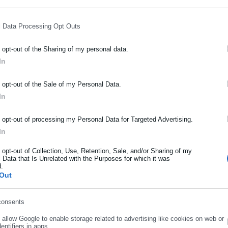
ς και την ενδυνάμωση της ανθεκτικότητας των τοπικών κοινωνιών
l Data Processing Opt Outs
 και Αποκατάστασης Φυσικών Καταστροφών ΕΠΑ 2026–2030
o opt-out of the Sharing of my personal data.
τησης δράσεων πρόληψης, αποκατάστασης και ενίσχυσης της
In
λοντας στη ουσιαστική θωράκιση της χώρας απέναντι στους
ΡΑΦΗ NEWSLETTER
o opt-out of the Sale of my Personal Data.
ς καταστροφές.
ωθείτε πρώτοι για ειδήσεις και θέματα από το χώρο της Αυτοδιο
In
μόσιας διοίκησης, της εργασίας, της ασφάλισης αλλά και γενικότερ
ρότητας από την Ελλάδα και όλο τον κόσμο!
o opt-out of processing my Personal Data for Targeted Advertising.
In
ήρωσε όνομα
o opt-out of Collection, Use, Retention, Sale, and/or Sharing of my
 Data that Is Unrelated with the Purposes for which it was
d.
ήρωσε επώνυμο
Out
consents
ρωσε email
Aftodioikisi News
o allow Google to enable storage related to advertising like cookies on web or
entifiers in apps.