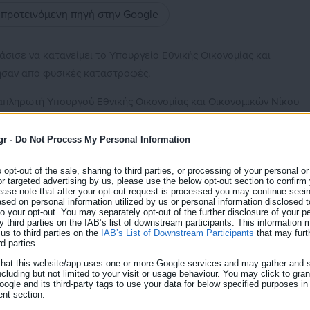
ς προτεινόμενη πηγή στην Google
σισε να κατανείμει το Υπουργείο Εθνικής Οικονομίας και
σαν από φυσικές καταστροφές.
απληρωτή Υπουργού Εθνικής Οικονομίας και Οικονομικών Νίκου
υβερνητικής Επιτροπής Κρατικής Αρωγής, κατανεμήθηκαν πόροι
 τη στήριξη των
Οργανισμών
Τοπικής Αυτοδιοίκησης (ΟΤΑ) Α’
gr -
Do Not Process My Personal Information
ων Νομικών Προσώπων των ΟΤΑ που επλήγησαν από φυσικές
o opt-out of the sale, sharing to third parties, or processing of your personal or
ού Προγράμματος Αντιμετώπισης και Αποκατάστασης Φυσικών
or targeted advertising by us, please use the below opt-out section to confirm
ease note that after your opt-out request is processed you may continue seein
ed on personal information utilized by us or personal information disclosed to
 to your opt-out. You may separately opt-out of the further disclosure of your p
y third parties on the IAB’s list of downstream participants. This information
us to third parties on the
IAB’s List of Downstream Participants
that may furt
rd parties.
that this website/app uses one or more Google services and may gather and s
ncluding but not limited to your visit or usage behaviour. You may click to gra
ogle and its third-party tags to use your data for below specified purposes in
ση έργων αποκατάστασης ζημιών και ενίσχυσης κρίσιμων
nt section.
ά φαινόμενα, με στόχο την ταχεία επαναφορά της λειτουργικότητ