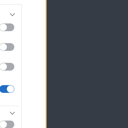
ίκησης,
ης