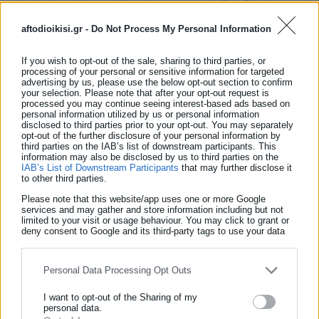
πρόσληψη τεχνικού συμβούλου από το ΤΑΙΠΕΔ εξυπηρετεί την
προετοιμασία για την μεταφορά τους στο νέο Ταμείο τον
aftodioikisi.gr -
Do Not Process My Personal Information
Σεπτέμβριο.
If you wish to opt-out of the sale, sharing to third parties, or
processing of your personal or sensitive information for targeted
advertising by us, please use the below opt-out section to confirm
your selection. Please note that after your opt-out request is
processed you may continue seeing interest-based ads based on
personal information utilized by us or personal information
disclosed to third parties prior to your opt-out. You may separately
opt-out of the further disclosure of your personal information by
third parties on the IAB’s list of downstream participants. This
information may also be disclosed by us to third parties on the
IAB’s List of Downstream Participants
that may further disclose it
to other third parties.
Please note that this website/app uses one or more Google
services and may gather and store information including but not
Aftodioikisi News
limited to your visit or usage behaviour. You may click to grant or
deny consent to Google and its third-party tags to use your data
Η aftodioikisi.gr είναι η βασική Διαδικτυακή πύλη για τους
for below specified purposes in below Google consent section.
ΟΤΑ, το Δημόσιο και την Εργασία στην Ελλάδα,
λειτουργώντας από τον Απρίλιο του 2008 ως πηγή έγκυρης
Personal Data Processing Opt Outs
και συνεχούς ροής ενημέρωσης με ειδήσεις και θέματα από
I want to opt-out of the Sharing of my
το χώρο της Αυτοδιοίκησης, της Δημόσιας Διοίκησης, της
personal data.
Εργασίας, της Ασφάλισης αλλά και γενικότερης
Περισσότερα