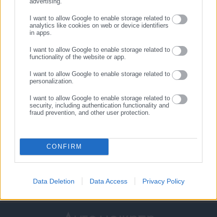
καταγγελίες κατάληψης
Δήμους: “Ωρολογιακή βόμβα”
advertising.
ΕΓΓΡΑΦΗ
δρόμων και πεζοδρομίων
υποστελέχωση &
I want to allow Google to enable storage related to
χρηματοδοτικό έλλειμμα
analytics like cookies on web or device identifiers
Σχετικά άρθρα
in apps.
I want to allow Google to enable storage related to
functionality of the website or app.
I want to allow Google to enable storage related to
personalization.
I want to allow Google to enable storage related to
security, including authentication functionality and
fraud prevention, and other user protection.
10.06.2016 | 09:02
17.02.2016 | 12:17
Fraport: Ξεκινά προσλήψεις
Αερομαχίες για τα ελληνικά
στην Ελλάδα
αεροδρόμια
CONFIRM
Data Deletion
Data Access
Privacy Policy