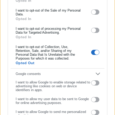
Opted In
ΕΓΓΡΑΦΗ NEWSLETTER
επικαιρότητας από την Ελλάδα και όλο τον κόσμο. Τον Μάιο
Ενημερωθείτε πρώτοι για ειδήσεις και θέματα από το χώρο της
του 2010, μόλις δύο χρόνια μετά την έναρξη της λειτουργίας
I want to opt-out of the Sale of my Personal
Tags:
ΑΕΡΟΔΡΟΜΙΑ,
ΠΕΡΙΦΕΡΕΙΑΚΑ,
ΤΑΙΠΕΔ
Data.
Αυτοδιοίκησης, της δημόσιας διοίκησης, της εργασίας, της
της τιμήθηκε με το δημοσιογραφικό Βραβείο Μπότση.
Opted In
ασφάλισης αλλά και γενικότερης επικαιρότητας από την Ελλάδα
Παράλληλα, αποτελεί κόμβο αμφίδρομης επικοινωνίας
και όλο τον κόσμο!
μεταξύ πολιτικών, αιρετών της Αυτοδιοίκησης αλλά και
I want to opt-out of processing my Personal
Data for Targeted Advertising.
Τελευταία νέα
Δημοφιλή
επιχειρηματιών με τους πολίτες και τους εργαζόμενους στο
Opted In
Συμπλήρωσε όνομα
Όλα τα νέα
δημόσιο και ιδιωτικό τομέα, ενώ λειτουργεί ως δίαυλος
διαδραστικής ενημέρωσης και επικοινωνίας μεταξύ της
I want to opt-out of Collection, Use,
Retention, Sale, and/or Sharing of my
Περιφέρειας και του Κέντρου. Καθημερινά δέχεται
Personal Data that Is Unrelated with the
Συμπλήρωσε επώνυμο
εκατοντάδες χιλιάδες επισκέψεις από εργαζόμενους στο
Purposes for which it was collected.
Προτεινόμενα άρθρα
Opted Out
δημόσιο και ιδιωτικό τομέα, πολιτικούς, αιρετούς της
Αυτοδιοίκησης, επιχειρηματίες και, κυρίως, πολίτες που
Συμπλήρωσε email
Google consents
ενδιαφέρονται για τοπικά, εργασιακά, ασφαλιστικά αλλά και
για γενικότερα θέματα της επικαιρότητας.
I want to allow Google to enable storage related to
advertising like cookies on web or device
identifiers in apps.
I want to allow my user data to be sent to Google
for online advertising purposes.
06.08.2026 | 20:59
06.08.2026 | 16:29
ΣΥΝΕΧΙΣΤΕ ΣΤΟ WEBSITE
Η επίσημη εφαρμογή για
Μελέτη-σοκ για τους
I want to allow Google to send me personalized