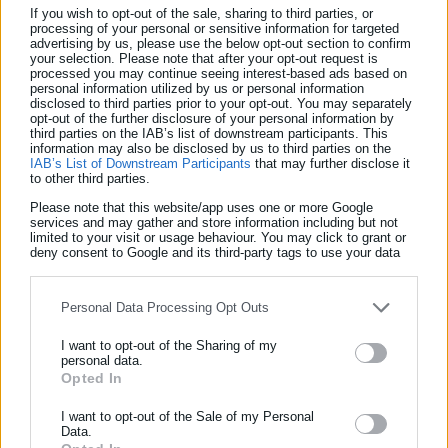
σκέλους του ΤΑΑ.
If you wish to opt-out of the sale, sharing to third parties, or
processing of your personal or sensitive information for targeted
Οι νέες δημοσιονομικές παρεμβάσεις, που συμπληρώνονται
advertising by us, please use the below opt-out section to confirm
your selection. Please note that after your opt-out request is
από σειρά θεσμικών μέτρων, εστιάζουν στη στήριξη του
processed you may continue seeing interest-based ads based on
personal information utilized by us or personal information
διαθέσιμου εισοδήματος, στην ενίσχυση των επενδύσεων και
disclosed to third parties prior to your opt-out. You may separately
opt-out of the further disclosure of your personal information by
της καινοτομίας, στην αντιμετώπιση του δημογραφικού και
third parties on the IAB’s list of downstream participants. This
του στεγαστικού ζητήματος καθώς και στην αντιμετώπιση των
information may also be disclosed by us to third parties on the
IAB’s List of Downstream Participants
that may further disclose it
προκλήσεων της κλιματικής αλλαγής.
to other third parties.
Please note that this website/app uses one or more Google
Δείτε ακόμη:
services and may gather and store information including but not
limited to your visit or usage behaviour. You may click to grant or
Ακίνητα: Προς «πάγωμα» αντικειμενικές αξίες
deny consent to Google and its third-party tags to use your data
και φόρος υπεραξίας
for below specified purposes in below Google consent section.
Personal Data Processing Opt Outs
Του έβαλαν βενζίνη «64 λίτρα ενώ το
αυτοκίνητο χωράει 54»!
I want to opt-out of the Sharing of my
personal data.
Opted In
ΕΓΓΡΑΦΗ NEWSLETTER
Ενημερωθείτε πρώτοι για ειδήσεις και θέματα από το χώρο της
I want to opt-out of the Sale of my Personal
Data.
Αυτοδιοίκησης, της δημόσιας διοίκησης, της εργασίας, της