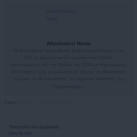
Aftodioikisi News
Η aftodioikisi.gr είναι η βασική Διαδικτυακή πύλη για τους
ΟΤΑ, το Δημόσιο και την Εργασία στην Ελλάδα,
λειτουργώντας από τον Απρίλιο του 2008 ως πηγή έγκυρης
και συνεχούς ροής ενημέρωσης με ειδήσεις και θέματα από
το χώρο της Αυτοδιοίκησης, της Δημόσιας Διοίκησης, της
Εργασίας, της Ασφάλισης αλλά και γενικότερης
Περισσότερα
επικαιρότητας από την Ελλάδα και όλο τον κόσμο. Τον Μάιο
του 2010, μόλις δύο χρόνια μετά την έναρξη της λειτουργίας
Tags:
ΒΟΥΛΗ,
ΠΡΟΫΠΟΛΟΓΙΣΜΟΣ
της τιμήθηκε με το δημοσιογραφικό Βραβείο Μπότση.
Παράλληλα, αποτελεί κόμβο αμφίδρομης επικοινωνίας
μεταξύ πολιτικών, αιρετών της Αυτοδιοίκησης αλλά και
Τελευταία νέα
Δημοφιλή
επιχειρηματιών με τους πολίτες και τους εργαζόμενους στο
Όλα τα νέα
δημόσιο και ιδιωτικό τομέα, ενώ λειτουργεί ως δίαυλος