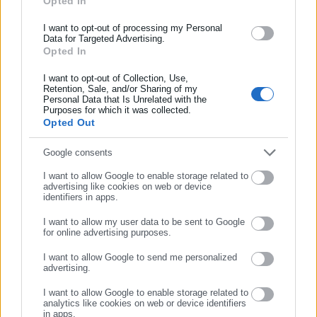
Opted In
ασφάλισης αλλά και γενικότερης επικαιρότητας από την Ελλάδα
Οι παρεμβάσεις είναι εντός των δημοσιονομικών στόχων που
και όλο τον κόσμο!
I want to opt-out of processing my Personal
τίθενται στο ΜΔΣ, καθώς προβλέπεται αύξηση των καθαρών
Data for Targeted Advertising.
Opted In
Συμπλήρωσε όνομα
πρωτογενών δαπανών κατά 3,6% το 2025 σε σχέση με το
2024, ενώ ο σχετικός στόχος ανέρχεται σε αύξηση δαπανών
I want to opt-out of Collection, Use,
Retention, Sale, and/or Sharing of my
έως 3,7%. Σε αυτό το πλαίσιο το πρωτογενές αποτέλεσμα της
Personal Data that Is Unrelated with the
Συμπλήρωσε επώνυμο
Γενικής Κυβέρνησης αναμένεται να διαμορφωθεί σε 2,4% το
Purposes for which it was collected.
Opted Out
2024 και 2,5% το 2025 και το συνολικό αποτέλεσμα σε -1,0%
το 2024 και -0,6% το 2025.
Συμπλήρωσε email
Google consents
Ο προϋπολογισμός του 2025 καλείται να συγκεράσει τον
I want to allow Google to enable storage related to
advertising like cookies on web or device
στόχο της δημοσιονομικής σταθερότητας με την ανάγκη για
identifiers in apps.
αύξηση του διαθέσιμου εισοδήματος των πολιτών καθώς και
I want to allow my user data to be sent to Google
την αντιμετώπιση των σύγχρονων προκλήσεων, όπως είναι το
for online advertising purposes.
ΣΥΝΕΧΙΣΤΕ ΣΤΟ WEBSITE
δημογραφικό και το στεγαστικό πρόβλημα, η κλιματική κρίση,
I want to allow Google to send me personalized
αλλά και να καλύψει τις αναγκαίες δαπάνες για την ενίσχυση
advertising.
ΕΓΓΡΑΦΗ
της Εθνικής Άμυνας.
I want to allow Google to enable storage related to
analytics like cookies on web or device identifiers
in apps.
Στόχος είναι η διασφάλιση της ισχυρής ανάπτυξης της