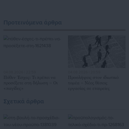
διαδραστικής ενημέρωσης και επικοινωνίας μεταξύ της
Περιφέρειας και του Κέντρου. Καθημερινά δέχεται
εκατοντάδες χιλιάδες επισκέψεις από εργαζόμενους στο
Προτεινόμενα άρθρα
δημόσιο και ιδιωτικό τομέα, πολιτικούς, αιρετούς της
Αυτοδιοίκησης, επιχειρηματίες και, κυρίως, πολίτες που
ενδιαφέρονται για τοπικά, εργασιακά, ασφαλιστικά αλλά και
για γενικότερα θέματα της επικαιρότητας.
04.08.2026 | 22:59
04.08.2026 | 20:59
Πόθεν Έσχες: Τι πρέπει να
Προσλήψεις στον ιδιωτικό
προσέξετε στη δήλωση – Οι
τομέα – Νέες θέσεις
«παγίδες»
εργασίας σε εταιρείες
Σχετικά άρθρα