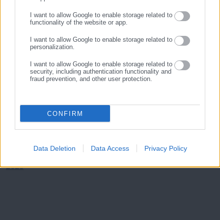
ελληνικής οικονομίας, η περαιτέρω αναβάθμιση του αξιόχρεου
I want to allow Google to enable storage related to
functionality of the website or app.
της χώρας και η ευημερία των πολιτών, για την επίτευξη του
οποίου απαιτείται η διοχέτευση των πεπερασμένων
I want to allow Google to enable storage related to
personalization.
δημοσιονομικών πόρων με τη μέγιστη δυνατή οικονομική και
κοινωνική αποτελεσματικότητα».
I want to allow Google to enable storage related to
security, including authentication functionality and
fraud prevention, and other user protection.
ΠΡΟΣΧΕΔΙΟ ΚΡΑΤΙΚΟΥ ΠΡΟΫΠΟΛΟΓΙΣΜΟΥ 2025
CONFIRM
ΠΡΟΣΧΕΔΙΟ ΚΡΑΤΙΚΟΥ ΠΡΟΫΠΟΛΟΓΙΣΜΟΥ 2025
Data Deletion
Data Access
Privacy Policy
ΒΑΣΙΚΑ ΣΗΜΕΙΑ ΠΡΟΣΧΕΔΙΟ ΚΡΑΤΙΚΟΥ ΠΡΟΫΠΟΛΟΓΙΣΜΟΥ
2025