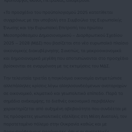
Υφυπουργός Θάνος Πετραλιάς, αναφέρουν:
«Το προσχέδιο του προϋπολογισμού 2025 κατατίθεται
συγχρόνως με την υποβολή στο Συμβούλιο της Ευρωπαϊκής
Ένωσης και την Ευρωπαϊκή Επιτροπή του πρώτου
Μεσοπρόθεσμου Δημοσιονομικού – Διαρθρωτικού Σχεδίου
2025 – 2028 (ΜΔΣ) που βασίζεται στο νέο ευρωπαϊκό πλαίσιο
οικονομικής διακυβέρνησης. Συνεπώς, τα μακροοικονομικά
και δημοσιονομικά μεγέθη που αποτυπώνονται στο προσχέδιο
βρίσκονται σε εναρμόνιση με τις εκτιμήσεις του ΜΔΣ.
Την τελευταία τριετία η παγκόσμια οικονομία αντιμετώπισε
αλλεπάλληλες κρίσεις λόγω αλληλοσυνδεόμενων αναταραχών
σε οικονομικό, κλιματικό και γεωπολιτικό επίπεδο. Παρά τα
σημάδια ανάκαμψης, το διεθνές οικονομικό περιβάλλον
χαρακτηρίζεται από αυξημένη αβεβαιότητα που συνδέεται με
τις πρόσφατες γεωπολιτικές εξελίξεις στη Μέση Ανατολή, τον
παρατεταμένο πόλεμο στην Ουκρανία καθώς και με
βραχυπρόθεσμους παράγοντες, όπως οι συσταλτικές