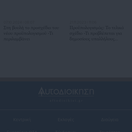
07.10.2024 | 08:07
21.11.2023 | 11:06
Στη βουλή το προσχέδιο του
Προϋπολογισμός: Το τελικό
νέου προϋπολογισμού -Τι
σχέδιο -Τι προβλέπεται για
περιλαμβάνει
δημοσίους υπαλλήλους
(έγγραφο)
Κεντρική
Εκλογές
Διαύγεια