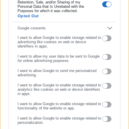
μαθητευόμενος στην εφημερίδα «Ριζοσπάστης», όπου έμεινε
Retention, Sale, and/or Sharing of my
Personal Data that Is Unrelated with the
Συμπλήρωσε επώνυμο
για 18 χρόνια καλύπτοντας το κοινωνικό, πολιτικό και
Περισσότερα
Purposes for which it was collected.
κυβερνητικό ρεπορτάζ. Εχει συνεργαστεί με το περιοδικό
Opted Out
«Unfollow» κάνοντας ερευνητική δημοσιογραφία. Από το
Tags:
proteinomena,
ΠΕΡΙΦΕΡΕΙΑ ΑΤΤΙΚΗΣ,
ΣΚΛΑΒΕΝΙΤΗΣ,
Συμπλήρωσε email
Google consents
2019 δουλεύει στο ραδιοφωνικό σταθμό Αθήνα 9.84.
ΣΟΥΠΕΡ ΜΑΡΚΕΤ
Εργάζεται στο aftodioikisi.gr από το 2016, ενώ τα τελευταία
I want to allow Google to enable storage related to
χρόνια κατέχει τη θέση του Διευθυντή Σύνταξης της
advertising like cookies on web or device
identifiers in apps.
ιστοσελίδας.
https://www.facebook.com/theodoropan
Τελευταία νέα
Δημοφιλή
I want to allow my user data to be sent to Google
Όλα τα νέα
for online advertising purposes.
ΣΥΝΕΧΙΣΤΕ ΣΤΟ WEBSITE
I want to allow Google to send me personalized
advertising.
ΕΓΓΡΑΦΗ
Προτεινόμενα άρθρα
I want to allow Google to enable storage related to
analytics like cookies on web or device identifiers
in apps.
I want to allow Google to enable storage related to
functionality of the website or app.
I want to allow Google to enable storage related to
personalization.