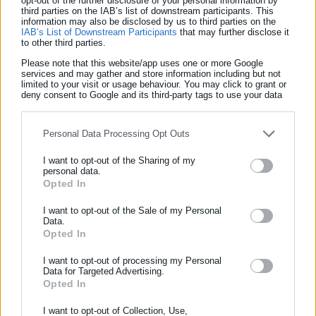
opt-out of the further disclosure of your personal information by
γυναικείο ξυραφάκι, υπήρχε στο ταμείο απαίτηση υψηλότερου
third parties on the IAB’s list of downstream participants. This
information may also be disclosed by us to third parties on the
τιμήματος (6,95€) σε σχέση με την πληροφορία που
IAB’s List of Downstream Participants
that may further disclose it
to other third parties.
παρέχονταν στον καταναλωτή στο ράφι του καταστήματος
(5,98€), κατά παράβαση του άρθρου 2Β§9 της ως άνω Υ.Α.
Please note that this website/app uses one or more Google
services and may gather and store information including but not
limited to your visit or usage behaviour. You may click to grant or
deny consent to Google and its third-party tags to use your data
for below specified purposes in below Google consent section.
Personal Data Processing Opt Outs
I want to opt-out of the Sharing of my
personal data.
Opted In
ΕΓΓΡΑΦΗ NEWSLETTER
Ενημερωθείτε πρώτοι για ειδήσεις και θέματα από το χώρο της
I want to opt-out of the Sale of my Personal
Data.
Αυτοδιοίκησης, της δημόσιας διοίκησης, της εργασίας, της
Opted In
Παναγιώτης Θεοδωρόπουλος
ασφάλισης αλλά και γενικότερης επικαιρότητας από την Ελλάδα
Ο Παναγιώτης Θεοδωρόπουλος είναι δημοσιογράφος με
και όλο τον κόσμο!
I want to opt-out of processing my Personal
Data for Targeted Advertising.
εξειδίκευση στο πολιτικό ρεπορτάζ και στην κάλυψη
Opted In
Συμπλήρωσε όνομα
θεμάτων της τοπικής αυτοδιοίκησης σε ψηφιακά και
ραδιοφωνικά μέσα. Ξεκίνησε σε ηλικία 22 χρονών ως
I want to opt-out of Collection, Use,