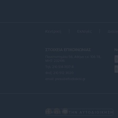
Κεντρική
Εκλογές
Διαύγ
ΣΤΟΙΧΕΙΑ ΕΠΙΚΟΙΝΩΝΙΑΣ
Ne
Πανεπιστημίου 56, Αθήνα τ.κ. 106 78,
ΜΗΤ: 232416
Τηλ. 210 514 3137-8
Φαξ: 210 512 3020
email:
press@aftodioikisi.gr
ΣΤΗΡΙΞΤΕ ΤΗΝ ΑΥΤΟΔΙΟΙΚΗΣΗ