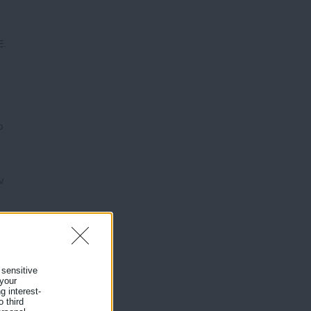
Ε.
ο
ν
ή
 sensitive
 your
g interest-
 third