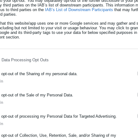
 to your opt-out. You may separately opt-out of the further disclosure of your p
y third parties on the IAB’s list of downstream participants. This information
γραμμικών πλατφορμών ως καναλιών προώθησης, περιορίζοντας κα
us to third parties on the
IAB’s List of Downstream Participants
that may furt
rd parties.
ν τελικών καταναλωτών και τον ανταγωνισμό.
that this website/app uses one or more Google services and may gather and s
 σύνολο των προϊόντων (σχολικά είδη, προϊόντα ένδυσης και
ncluding but not limited to your visit or usage behaviour. You may click to gra
ogle and its third-party tags to use your data for below specified purposes in
πορικό σήμα (π.χ. Vans).
nt section.
l Data Processing Opt Outs
o opt-out of the Sharing of my personal data.
In
ΡΑΦΗ NEWSLETTER
ύσταση ΝΠΔΔ για την στεγαστική κρίση-
o opt-out of the Sale of my Personal Data.
ωθείτε πρώτοι για ειδήσεις και θέματα από το χώρο της Αυτοδιο
In
μόσιας διοίκησης, της εργασίας, της ασφάλισης αλλά και γενικότερ
ταναλωτή Ελλάδας: «Ισχυρότερη
ρότητας από την Ελλάδα και όλο τον κόσμο!
o opt-out of processing my Personal Data for Targeted Advertising.
In
οριακές αγορές»
ήρωσε όνομα
o opt-out of Collection, Use, Retention, Sale, and/or Sharing of my