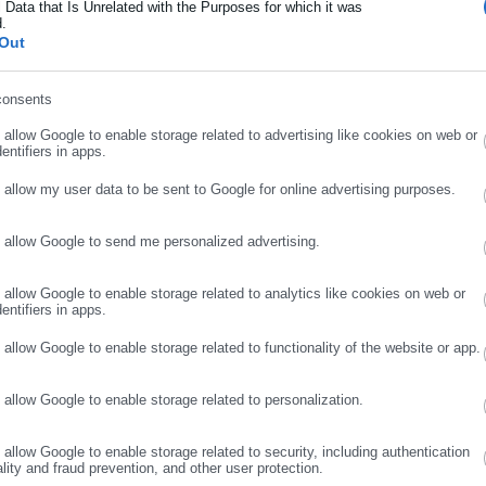
 Data that Is Unrelated with the Purposes for which it was
d.
ήρωσε επώνυμο
Out
ελίδων σύγκρισης τιμών και
ών υπηρεσιών σε μηχανές αναζήτησης (ιδίως Google Ads).
consents
ρωσε email
o allow Google to enable storage related to advertising like cookies on web or
entifiers in apps.
o allow my user data to be sent to Google for online advertising purposes.
μούς ιδιαίτερης σοβαρότητας (hardcore restrictions), κατά το άρθ
22.
o allow Google to send me personalized advertising.
ΣΥΝΕΧΙΣΤΕ ΣΤΟ WEBSITE
ΕΓΓΡΑΦΗ
ποδοχή της Πρότασης Διευθέτησης Διαφοράς, σύμφωνα με το
o allow Google to enable storage related to analytics like cookies on web or
αι την επιβολή του ανωτέρω προστίμου.
entifiers in apps.
o allow Google to enable storage related to functionality of the website or app.
o allow Google to enable storage related to personalization.
F HELLAS,
ΒΑΝΣ,
ΕΠΙΤΡΟΠΗ ΑΝΤΑΓΩΝΙΣΜΟΥ,
ΠΡΟΣΤΙΜΟ
o allow Google to enable storage related to security, including authentication
ality and fraud prevention, and other user protection.