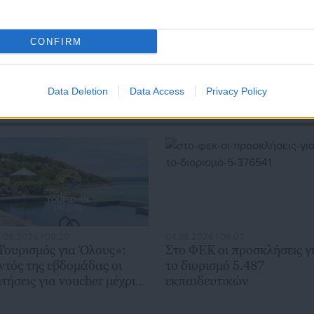
CONFIRM
Data Deletion
Data Access
Privacy Policy
.08.2026 | 09:20
04.08.2026 | 09:07
Τουρισμός για Όλους»:
Στο ΦΕΚ οι προσκλήσεις γ
ντός της εβδομάδας οι
το διορισμό 5.487
ιτήσεις για voucher μέχρι
εκπαιδευτικών
00 ευρώ