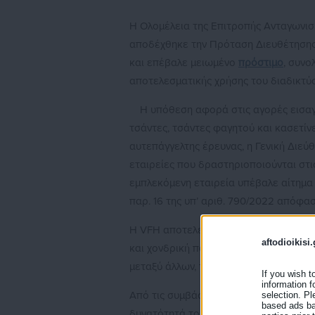
Η Ολομέλεια της Επιτροπής Ανταγωνισμ
αποδέχθηκε την Πρόταση Διευθέτησης
και επέβαλε μειωμένο
πρόστιμο
, συν
αποτελεσματικής χρήσης του διαδικτύο
Η υπόθεση αφορά στις αγορές εισαγ
τσάντες, τσάντες φαγητού και κασετίν
αυτεπάγγελτης έρευνας, η Γενική Διεύ
εταιρείες που δραστηριοποιούνται στι
εμπλεκόμενη εταιρεία υπέβαλε αίτημα
παρ. 16 της υπ’ αριθ. 790/2022 απόφασ
Η VFH αποτελεί θυγατρική του αμερικα
aftodioikisi.
και χονδρική πώληση σχολικών ειδών 
μεταξύ άλλων, τα σήματα VANS, EAST
If you wish t
information f
Από τις συμβάσεις της με λιανοπωλητέ
selection. Pl
based ads bas
δυνατότητά τους να επιλέγουν ελεύθε