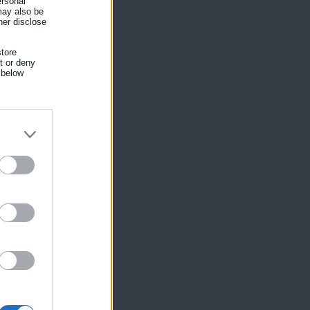
ersonal
 may also be
τ’
her disclose
tore
nt or deny
 below
ίκησης,
ης