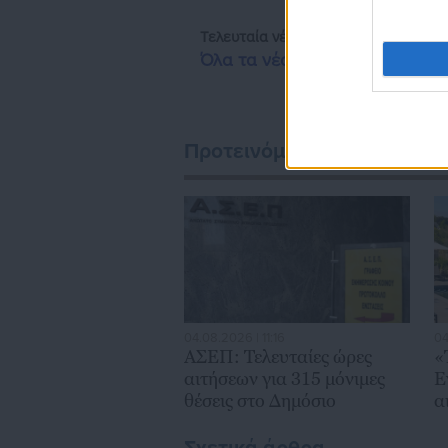
Τελευταία νέα
Δημοφιλή
Όλα τα νέα
Προτεινόμενα άρθρα
04.08.2026 | 11:16
04
ΑΣΕΠ: Τελευταίες ώρες
«
αιτήσεων για 315 μόνιμες
Ε
θέσεις στο Δημόσιο
α
6