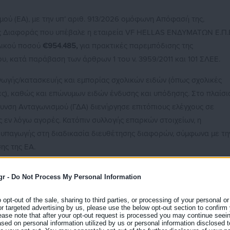
ού (ΕΑ), με την υπ’ αριθ. 913/2026 ομόφωνη Απόφασή της,
 Διαφοράς που υπέβαλε η εταιρεία VF HELLAS ΕΝΔΥΜΑΤΩΝ Ε.Π.
ολικού ποσού
€954.485,
για πρακτικές παρεμπόδισης της
υ, κατά παράβαση των άρθρων 1 του ν. 3959/2011 και 101 ΣΛΕΕ.
ωγής/κατασκευής και εμπορίας σχολικών ειδών (όπως σχολικές
ες), καθώς και επώνυμων ειδών ένδυσης και υπόδησης. Στο πλαίσι
θυνση Ανταγωνισμού (ΓΔΑ) διενήργησε επιτόπιους ελέγχους σε
ς εν λόγω αγορές. Κατόπιν συλλογής επαρκών στοιχείων, η
 υπαγωγής στη διαδικασία διευθέτησης διαφορών, σύμφωνα με τη
ης της ΕΑ.
νικού ομίλου VF Corporation και δραστηριοποιείται στην εισαγωγ
gr -
Do Not Process My Personal Information
και επώνυμων προϊόντων ένδυσης και υπόδησης. Εμπορεύεται,
PAK και THE NORTH FACE.
o opt-out of the sale, sharing to third parties, or processing of your personal or
or targeted advertising by us, please use the below opt-out section to confirm
ς προέκυψε ότι η εταιρεία περιόριζε, μέσω συμβατικών όρων, τη
ease note that after your opt-out request is processed you may continue seein
ed on personal information utilized by us or personal information disclosed to
ρα τρόπους διάθεσης των προϊόντων μέσω του διαδικτύου.