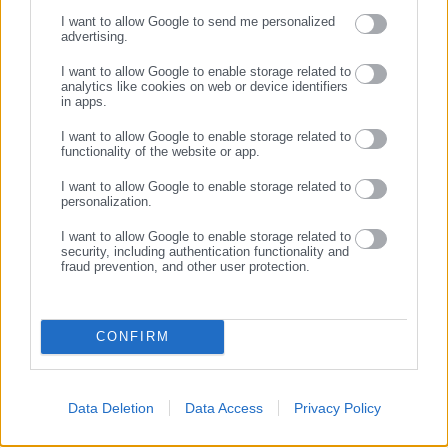
ΣΥΝΕΧΙΣΤΕ ΣΤΟ WEBSITE
03.08.2026 | 22:59
03.08.2026 | 21:29
I want to allow Google to send me personalized
Καταγγελία: Εργαζόμενοι
Καταγγελία για αυταρχισμό
advertising.
ΕΓΓΡΑΦΗ
προγραμμάτων ΔΥΠΑ
διευθυντικού στελέχους σε
παραμένουν απλήρωτοι &
Περιφέρεια
I want to allow Google to enable storage related to
analytics like cookies on web or device identifiers
δούλεψαν ανασφάλιστοι
in apps.
Σχετικά άρθρα
I want to allow Google to enable storage related to
functionality of the website or app.
I want to allow Google to enable storage related to
personalization.
I want to allow Google to enable storage related to
security, including authentication functionality and
fraud prevention, and other user protection.
18.04.2025 | 13:52
14.04.2025 | 12:29
Σε αποκλιμάκωση οι τιμές
Ρεύμα: Ποια τιμολόγια
καυσίμων και ηλεκτρικής
συμφέρουν -Ποιες αλλαγές
CONFIRM
ενέργειας
έρχονται
Data Deletion
Data Access
Privacy Policy