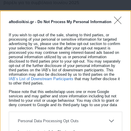
βαρέλι για τα συμβόλαια Ιουνίου 2025
Η τιμή του αμερικανικού αργού κινείται κατά 1,68%
aftodioikisi.gr -
Do Not Process My Personal Information
χαμηλότερα και διαμορφώνεται στα 57,23 δολάρια το βαρέλι
για τα συμβόλαια Μαΐου 2025.
If you wish to opt-out of the sale, sharing to third parties, or
processing of your personal or sensitive information for targeted
advertising by us, please use the below opt-out section to confirm
your selection. Please note that after your opt-out request is
processed you may continue seeing interest-based ads based on
personal information utilized by us or personal information
disclosed to third parties prior to your opt-out. You may separately
opt-out of the further disclosure of your personal information by
third parties on the IAB’s list of downstream participants. This
information may also be disclosed by us to third parties on the
IAB’s List of Downstream Participants
that may further disclose it
to other third parties.
Please note that this website/app uses one or more Google
services and may gather and store information including but not
limited to your visit or usage behaviour. You may click to grant or
Aftodioikisi News
deny consent to Google and its third-party tags to use your data
for below specified purposes in below Google consent section.
Η aftodioikisi.gr είναι η βασική Διαδικτυακή πύλη για τους
ΟΤΑ, το Δημόσιο και την Εργασία στην Ελλάδα,
Personal Data Processing Opt Outs
λειτουργώντας από τον Απρίλιο του 2008 ως πηγή έγκυρης
και συνεχούς ροής ενημέρωσης με ειδήσεις και θέματα από