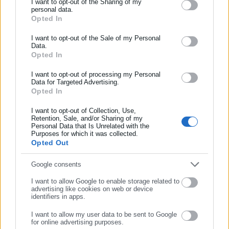
I want to opt-out of the Sharing of my
personal data.
το χώρο της Αυτοδιοίκησης, της Δημόσιας Διοίκησης, της
Opted In
ΕΓΓΡΑΦΗ NEWSLETTER
Εργασίας, της Ασφάλισης αλλά και γενικότερης
Περισσότερα
επικαιρότητας από την Ελλάδα και όλο τον κόσμο. Τον Μάιο
Ενημερωθείτε πρώτοι για ειδήσεις και θέματα από το χώρο της
I want to opt-out of the Sale of my Personal
του 2010, μόλις δύο χρόνια μετά την έναρξη της λειτουργίας
Data.
Tags:
Αυτοδιοίκησης, της δημόσιας διοίκησης, της εργασίας, της
TIMES,
ΑΓΟΡΕΣ,
ΠΕΤΡΕΛΑΙΟ,
ΠΕΦΤΟΥΝ
Opted In
της τιμήθηκε με το δημοσιογραφικό Βραβείο Μπότση.
ασφάλισης αλλά και γενικότερης επικαιρότητας από την Ελλάδα
Παράλληλα, αποτελεί κόμβο αμφίδρομης επικοινωνίας
και όλο τον κόσμο!
I want to opt-out of processing my Personal
μεταξύ πολιτικών, αιρετών της Αυτοδιοίκησης αλλά και
Data for Targeted Advertising.
Τελευταία νέα
Δημοφιλή
Opted In
Συμπλήρωσε όνομα
επιχειρηματιών με τους πολίτες και τους εργαζόμενους στο
Όλα τα νέα
δημόσιο και ιδιωτικό τομέα, ενώ λειτουργεί ως δίαυλος
I want to opt-out of Collection, Use,
διαδραστικής ενημέρωσης και επικοινωνίας μεταξύ της
Retention, Sale, and/or Sharing of my
Personal Data that Is Unrelated with the
Συμπλήρωσε επώνυμο
Περιφέρειας και του Κέντρου. Καθημερινά δέχεται
Purposes for which it was collected.
εκατοντάδες χιλιάδες επισκέψεις από εργαζόμενους στο
Opted Out
Προτεινόμενα άρθρα
δημόσιο και ιδιωτικό τομέα, πολιτικούς, αιρετούς της
Αυτοδιοίκησης, επιχειρηματίες και, κυρίως, πολίτες που
Συμπλήρωσε email
Google consents
ενδιαφέρονται για τοπικά, εργασιακά, ασφαλιστικά αλλά και
I want to allow Google to enable storage related to
για γενικότερα θέματα της επικαιρότητας.
advertising like cookies on web or device
identifiers in apps.
I want to allow my user data to be sent to Google
for online advertising purposes.