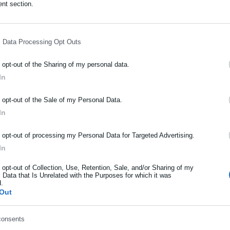
: Μεγάλη έκπληξη από τον "Σκλαβενίτη"
nt section.
l Data Processing Opt Outs
o opt-out of the Sharing of my personal data.
In
ΡΑΦΗ NEWSLETTER
 κάρτα η τιμή τους υποτίθεται ότι είναι 0,29. Η έκπτωση που μου
o opt-out of the Sale of my Personal Data.
ωρώ βάσει της διαφήμισης σας ότι έπρεπε να πληρώσω 5 Χ 0,29 =
ωθείτε πρώτοι για ειδήσεις και θέματα από το χώρο της Αυτοδιο
In
μόσιας διοίκησης, της εργασίας, της ασφάλισης αλλά και γενικότερ
ρότητας από την Ελλάδα και όλο τον κόσμο!
o opt-out of processing my Personal Data for Targeted Advertising.
α ρωτήσω γιατί, το θέμα μου δεν είναι τα 60 λεπτά αλλά το εάν
In
ήρωσε όνομα
εσή σας.
o opt-out of Collection, Use, Retention, Sale, and/or Sharing of my
ε κουπονι ισχυει μονο για 2 τμχ εσεις πηρατε 5 αρα πήρατε μονο τ
 Data that Is Unrelated with the Purposes for which it was
d.
τε με την αρχική τους τιμη!!
ήρωσε επώνυμο
Out
τι είναι για 2 τμχ ???
consents
ρωσε email