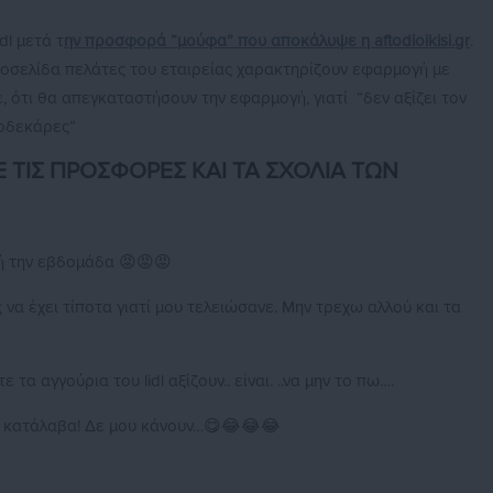
dl μετά τ
ην προσφορά “μούφα” που αποκάλυψε η aftodioikisi.gr
.
τοσελίδα πελάτες του εταιρείας χαρακτηρίζουν εφαρμογή με
 ότι θα απεγκαταστήσουν την εφαρμογή, γιατί “δεν αξίζει τον
ροδεκάρες”
 ΤΙΣ ΠΡΟΣΦΟΡΕΣ ΚΑΙ ΤΑ ΣΧΟΛΙΑ ΤΩΝ
τή την εβδομάδα 😡😡😡
 να έχει τίποτα γιατί μου τελειώσανε. Μην τρεχω αλλού και τα
 τα αγγούρια του lidl αξίζουν.. είναι. ..να μην το πω….
α, κατάλαβα! Δε μου κάνουν…😋😂😂😂