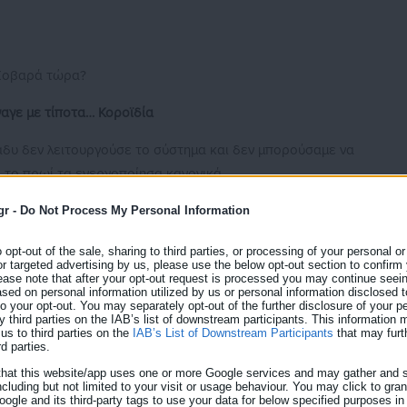
 Σοβαρά τώρα?
αγε με τίποτα… Κοροϊδία
βράδυ δεν λειτουργούσε το σύστημα και δεν μπορούσαμε να
 το πρωί τα ενεργοποίησα κανονικά
ήσει το lidl plus
gr -
Do Not Process My Personal Information
λαβα από αυτές τις προσφορές της εφαρμογής Lidl Plus που
o opt-out of the sale, sharing to third parties, or processing of your personal or
or targeted advertising by us, please use the below opt-out section to confirm
ease note that after your opt-out request is processed you may continue seein
ed on personal information utilized by us or personal information disclosed to
 to your opt-out. You may separately opt-out of the further disclosure of your p
y third parties on the IAB’s list of downstream participants. This information
us to third parties on the
IAB’s List of Downstream Participants
that may furt
οθεσμίας υποβολής στο Κεντρικό
rd parties.
 Δικαιούχων
that this website/app uses one or more Google services and may gather and s
ncluding but not limited to your visit or usage behaviour. You may click to gra
ogle and its third-party tags to use your data for below specified purposes in