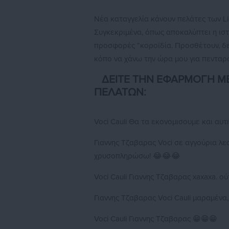
Νέα καταγγελία κάνουν πελάτες των Li
Συγκεκριμένα, όπως αποκαλύπτει η ισ
προσφορές “κοροϊδία. Προσθέτουν, δε,
κόπο να χάνω την ώρα μου για πεντα
ΔΕΙΤΕ ΤΗΝ ΕΦΑΡΜΟΓΗ ΜΕ
ΠΕΛΑΤΩΝ:
Voci Cauli Θα τα εκονομισουμε και αυ
Γιαννης Τζαβαρας Voci σε αγγούρια λες
χρυσοπληρώσω! 😂😂😂
Voci Cauli Γιαννης Τζαβαρας xaxaxa. ούτε
Γιαννης Τζαβαρας Voci Cauli μαραμέν
Voci Cauli Γιαννης Τζαβαρας 😁😁😁