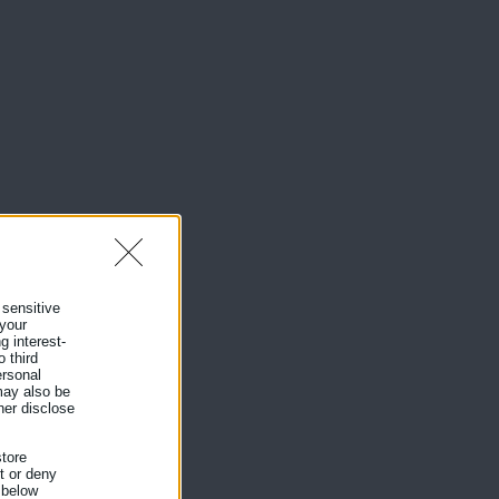
 sensitive
 your
g interest-
 third
ersonal
 may also be
her disclose
tore
nt or deny
 below