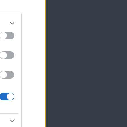
ίκησης,
ης
α