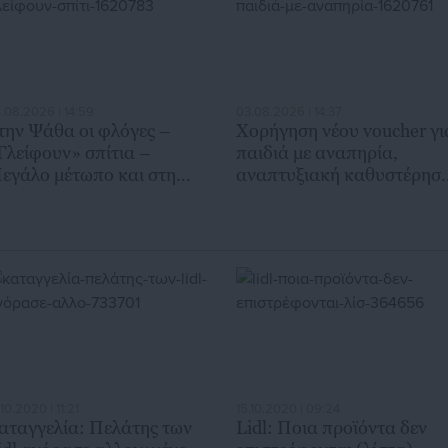
.08.2026 | 14:59
03.08.2026 | 14:37
την Ψάθα οι φλόγες –
Χορήγηση νέου voucher γι
Γλείφουν» σπίτια –
παιδιά με αναπηρία,
εγάλο μέτωπο και στη
αναπτυξιακή καθυστέρησ
ΙΠΕ
ή διαταραχή
.10.2020 | 11:21
15.10.2020 | 09:24
αταγγελία: Πελάτης των
Lidl: Ποια προϊόντα δεν