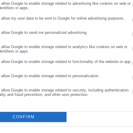
εφαρμογή
o allow Google to enable storage related to advertising like cookies on web or
entifiers in apps.
o allow my user data to be sent to Google for online advertising purposes.
τε επανω στο κουπονι θα το δειτε!
o allow Google to send me personalized advertising.
ΣΥΝΕΧΙΣΤΕ ΣΤΟ WEBSITE
ΕΓΓΡΑΦΗ
 του κινητού μετά την αγορά δεν υφίσταται. Στις αναρτημένες
o allow Google to enable storage related to analytics like cookies on web or
entifiers in apps.
o allow Google to enable storage related to functionality of the website or app.
 δεν αξίζει τον κόπο να χάνω την ώρα μου για πενταροδεκάρες.
o allow Google to enable storage related to personalization.
o allow Google to enable storage related to security, including authentication
ality and fraud prevention, and other user protection.
CONFIRM