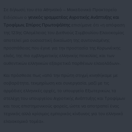
Σε δήλωσή του στο Αθηναϊκό – Μακεδονικό Πρακτορείο
Ειδήσεων ο
γενικός γραμματέας Αγροτικής Ανάπτυξης και
Τροφίμων, Σπύρος Πρωτοψάλτης
επισήμανε ότι «η απόφαση
της 123ης Ολομέλειας του Διεθνούς Συμβουλίου Ελαιοκομίας
αποτελεί μια ουσιαστική δικαίωση της συντονισμένης
προσπάθειας που έγινε για την προστασία της Κορωνέικης
ελιάς, της πιο εμβληματικής ελληνικής ποικιλίας, και των
αυθεντικών ελληνικών εξαιρετικά παρθένων ελαιολάδων».
Και πρόσθεσε πως «από την πρώτη στιγμή κινηθήκαμε με
σοβαρότητα, τεκμηρίωση και συνεργασία, μαζί με τις
αρμόδιες ελληνικές αρχές, το υπουργείο Εξωτερικών, τα
στελέχη του υπουργείου Αγροτικής Ανάπτυξης και Τροφίμων
και τους επιστημονικούς φορείς, ώστε να αποτραπεί ένας
τεχνικός αλλά κρίσιμος εμπορικός κίνδυνος για τον ελληνικό
ελαιοκομικό τομέα».