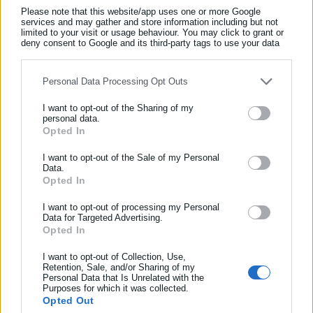
νεόδμητες οικοδομές
Please note that this website/app uses one or more Google
services and may gather and store information including but not
limited to your visit or usage behaviour. You may click to grant or
Φορολογικές δηλώσεις: Παράταση προθεσμίας
deny consent to Google and its third-party tags to use your data
for below specified purposes in below Google consent section.
ζητά το ΟΕΕ
Personal Data Processing Opt Outs
I want to opt-out of the Sharing of my
personal data.
Opted In
ΕΓΓΡΑΦΗ NEWSLETTER
Το θέμα εξετάστηκε προηγουμένως και σε επίπεδο
Ενημερωθείτε πρώτοι για ειδήσεις και θέματα από το χώρο της
I want to opt-out of the Sale of my Personal
Data.
Ευρωπαϊκής Ένωσης, καθώς η θέση που λαμβάνεται στο
Αυτοδιοίκησης, της δημόσιας διοίκησης, της εργασίας, της
Opted In
ασφάλισης αλλά και γενικότερης επικαιρότητας από την Ελλάδα
Διεθνές Συμβούλιο Ελαιοκομίας διαμορφώνεται μέσα από την
και όλο τον κόσμο!
I want to opt-out of processing my Personal
ευρωπαϊκή διαδικασία και τη σχετική απόφαση του
Data for Targeted Advertising.
Συμβουλίου της ΕΕ. Σε αυτό το πλαίσιο, η ελληνική πλευρά
Opted In
Συμπλήρωσε όνομα
ανέδειξε τεκμηριωμένα τον κίνδυνο που θα δημιουργούσε η
I want to opt-out of Collection, Use,
θέσπιση χρονικού ορίου στην παρέκκλιση, ζητώντας να
Retention, Sale, and/or Sharing of my
Personal Data that Is Unrelated with the
Συμπλήρωσε επώνυμο
παραμείνει σε ισχύ έως ότου υπάρξει μόνιμη, επιστημονικά
Purposes for which it was collected.
τεκμηριωμένη λύση.
Opted Out