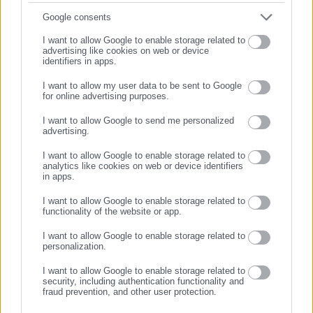
Πώς προστατεύονται οι Έλληνες ελαιοπαραγωγοί
Συμπλήρωσε email
Google consents
I want to allow Google to enable storage related to
«Η εξέλιξη αυτή προστατεύει τον κόπο των Ελλήνων
advertising like cookies on web or device
ελαιοπαραγωγών και αποτρέπει τον κίνδυνο να
identifiers in apps.
δημιουργηθούν αδικαιολόγητα εμπόδια για ένα πολύ
I want to allow my user data to be sent to Google
for online advertising purposes.
σημαντικό μέρος της ελληνικής παραγωγής ελαιολάδου, που
ΣΥΝΕΧΙΣΤΕ ΣΤΟ WEBSITE
σύμφωνα με τα διαθέσιμα επιστημονικά στοιχεία φτάνει
I want to allow Google to send me personalized
advertising.
περίπου
το 1/3 της συνολικής παραγωγής
. Διασφαλίζει τη
ΕΓΓΡΑΦΗ
διεθνή αναγνώριση της ποιότητας του ελληνικού ελαιολάδου
I want to allow Google to enable storage related to
analytics like cookies on web or device identifiers
και επιβεβαιώνει ότι η χώρα μας μπορεί, με τεχνική
in apps.
προετοιμασία, επιστημονική τεκμηρίωση και συντονισμένη
I want to allow Google to enable storage related to
διπλωματική προσπάθεια, να υπερασπίζεται αποτελεσματικά
functionality of the website or app.
τα συμφέροντα των παραγωγών της», τόνισε στο ΑΠΕ-ΜΠΕ ο
I want to allow Google to enable storage related to
κ. Πρωτοψάλτης.
personalization.
I want to allow Google to enable storage related to
Η ελληνική πλευρά υπογράμμισε ότι η θέσπιση ανελαστικού
security, including authentication functionality and
χρονικού ορίου, χωρίς να έχουν ολοκληρωθεί οι επιστημονικές
fraud prevention, and other user protection.
μελέτες και χωρίς να έχουν καθοριστεί εναλλακτικές