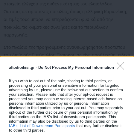
στοιχεία ελέγχου της αυθεντικότητας του ελαιολάδου.
Ωστόσο, σε ορισμένες ποικιλίες, όπως η ελληνική Κορωνέικη,
οι τιμές τους μπορεί να επηρεάζονται φυσικά από την
ποικιλία, τις κλιματικές συνθήκες και το περιβάλλον
παραγωγής.
Στο πλαίσιο της προηγούμενης αναθεώρησης του προτύπου
του Διεθνούς Συμβουλίου Ελαιοκομίας είχε προβλεφθεί ειδική
παρέκκλιση, με μείωση του ορίου των ολικών στερολών
στις
aftodioikisi.gr -
Do Not Process My Personal Information
800 mg/kg
για μονοποικιλιακά ελαιόλαδα από Κορωνέικη ελιά
και την
ιταλική ποικιλία Nocellara del Belice
, εν αναμονή
If you wish to opt-out of the sale, sharing to third parties, or
processing of your personal or sensitive information for targeted
περαιτέρω επιστημονικών μελετών. Ωστόσο, στο πλαίσιο της
advertising by us, please use the below opt-out section to confirm
νέας αναθεώρησης είχε τεθεί πρόταση να υπάρξει
your selection. Please note that after your opt-out request is
processed you may continue seeing interest-based ads based on
συγκεκριμένη ημερομηνία λήξης της παρέκκλισης, μέχρι το
personal information utilized by us or personal information
disclosed to third parties prior to your opt-out. You may separately
τέλος της ελαιοκομικής περιόδου 2026-2027.
opt-out of the further disclosure of your personal information by
third parties on the IAB’s list of downstream participants. This
Δείτε ακόμη:
information may also be disclosed by us to third parties on the
IAB’s List of Downstream Participants
that may further disclose it
to other third parties.
Στο «τραπέζι» το «πάγωμα» ΦΠΑ στις