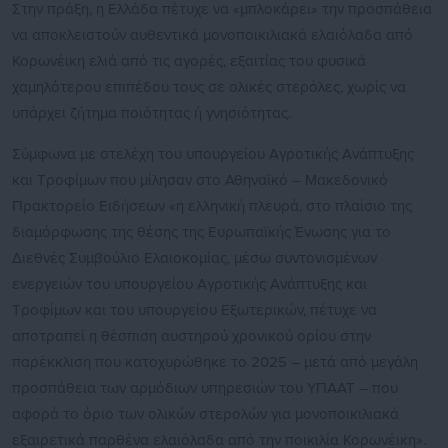
Στην πράξη, η Ελλάδα πέτυχε να «μπλοκάρει» την προσπάθεια
να αποκλειστούν αυθεντικά μονοποικιλιακά ελαιόλαδα από
Κορωνέικη ελιά από τις αγορές, εξαιτίας του φυσικά
χαμηλότερου επιπέδου τους σε ολικές στερόλες, χωρίς να
υπάρχει ζήτημα ποιότητας ή γνησιότητας.
Σύμφωνα με στελέχη του υπουργείου Αγροτικής Ανάπτυξης
και Τροφίμων που μίλησαν στο Αθηναϊκό – Μακεδονικό
Πρακτορείο Ειδήσεων «η ελληνική πλευρά, στο πλαίσιο της
διαμόρφωσης της θέσης της Ευρωπαϊκής Ένωσης για το
Διεθνές Συμβούλιο Ελαιοκομίας, μέσω συντονισμένων
ενεργειών του υπουργείου Αγροτικής Ανάπτυξης και
Τροφίμων και του υπουργείου Εξωτερικών, πέτυχε να
αποτραπεί η θέσπιση αυστηρού χρονικού ορίου στην
παρέκκλιση που κατοχυρώθηκε το 2025 – μετά από μεγάλη
προσπάθεια των αρμόδιων υπηρεσιών του ΥΠΑΑΤ – που
αφορά το όριο των ολικών στερολών για μονοποικιλιακά
εξαιρετικά παρθένα ελαιόλαδα από την ποικιλία Κορωνέικη».