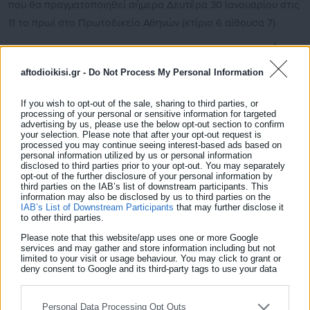
που θα πραγματοποιηθεί σήμερα Δευτέρα 30 Ιανουαρίου στις
11 το πρωί στο Πρωτοδικείο Αθηνών (κτίριο 6 αίθουσα 7).
Δείτε ακόμη:
aftodioikisi.gr -
Do Not Process My Personal Information
Διάψευση Παπαδημητρίου μετά το σάλο: Καμία
απόφαση για μείωση αφορολόγητου
If you wish to opt-out of the sale, sharing to third parties, or
processing of your personal or sensitive information for targeted
Βελτίωση στα «ραντάρ της φοροδιαφυγής»
advertising by us, please use the below opt-out section to confirm
ζητούν θεσμοί με το αφορολόγητο
your selection. Please note that after your opt-out request is
processed you may continue seeing interest-based ads based on
personal information utilized by us or personal information
disclosed to third parties prior to your opt-out. You may separately
opt-out of the further disclosure of your personal information by
third parties on the IAB’s list of downstream participants. This
information may also be disclosed by us to third parties on the
IAB’s List of Downstream Participants
that may further disclose it
to other third parties.
Η έκθεση θα λειτουργήσει ξανά την Τετάρτη από τις 12 το
Please note that this website/app uses one or more Google
services and may gather and store information including but not
μεσημέρι έως τις 7 το απόγευμα και το επόμενο Σάββατο 28
limited to your visit or usage behaviour. You may click to grant or
Ιανουαρίου από 10 το πρωί έως τις 5 το απόγευμα στο
deny consent to Google and its third-party tags to use your data
for below specified purposes in below Google consent section.
κατάστημα Λ. Βουλιαγμένης 117 στην Γλυφάδα.
Personal Data Processing Opt Outs