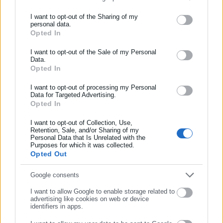
Τα χρήματα που θα συγκεντρωθούν από την εκποίηση τα
“διεκδικούν” τόσο οι εργαζόμενοι όσο και οι πιστώτριες
I want to opt-out of the Sharing of my
personal data.
τράπεζες. Συγκεκριμένα οι τράπεζες έχουν καταθέσει
Opted In
ΕΓΓΡΑΦΗ NEWSLETTER
ασφαλιστικά μέτρα για κατάσχεση εμπορευμάτων όπου η
Ενημερωθείτε πρώτοι για ειδήσεις και θέματα από το χώρο της
I want to opt-out of the Sale of my Personal
δικαιοσύνη πρόκειται να αποφανθεί στις αρχές Φεβρουαρίου
Data.
Αυτοδιοίκησης, της δημόσιας διοίκησης, της εργασίας, της
ενώ οι εργαζόμενοι ελπίζουν ότι η ολοκλήρωση της εκποίησης
Opted In
ασφάλισης αλλά και γενικότερης επικαιρότητας από την Ελλάδα
θα τους επιτρέψει να βρεθούν ένα βήμα μπροστά.
και όλο τον κόσμο!
I want to opt-out of processing my Personal
Data for Targeted Advertising.
Opted In
Συμπλήρωσε όνομα
I want to opt-out of Collection, Use,
Retention, Sale, and/or Sharing of my
Personal Data that Is Unrelated with the
Συμπλήρωσε επώνυμο
Purposes for which it was collected.
Opted Out
Συμπλήρωσε email
Google consents
I want to allow Google to enable storage related to
advertising like cookies on web or device
Aftodioikisi News
identifiers in apps.
Η aftodioikisi.gr είναι η βασική Διαδικτυακή πύλη για τους