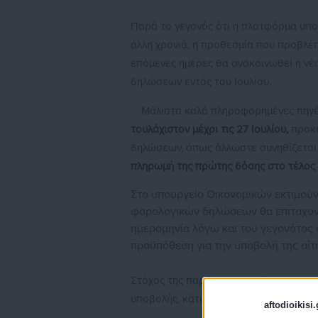
Παρά το γεγονός ότι η πλατφόρμα υπ
άλλη χρονιά, η προθεσμία που προβλέπε
επόμενες ημέρες θα ανακοινωθεί η νέα
δηλώσεων εντός του Ιουλίου.
Μάλιστα καλά πληροφορημένες πηγέ
τουλάχιστον μέχρι τις 27 Ιουλίου,
προκε
δηλώσεων, όπως άλλωστε συνηθίζεται 
πληρωμή της πρώτης δόσης στο τέλος 
Στο υπουργείο Οικονομικών εκτιμού
φορολογικών δηλώσεων θα επιταχυνθε
ημερομηνία λόγω και του γεγονότος 
προϋπόθεση για την υποβολή της αίτη
Στόχος της παράτασης θα είναι οι «α
υποβολής, κάτι που δεν θέλει το οικον
aftodioikisi.