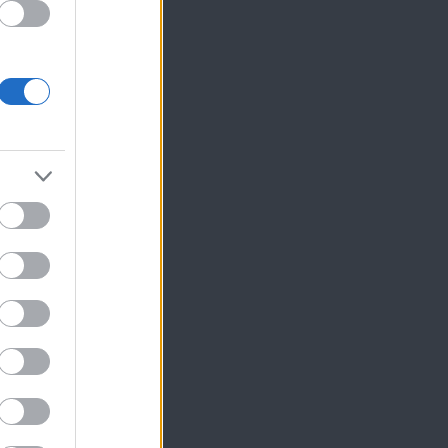
ου
να
ι,