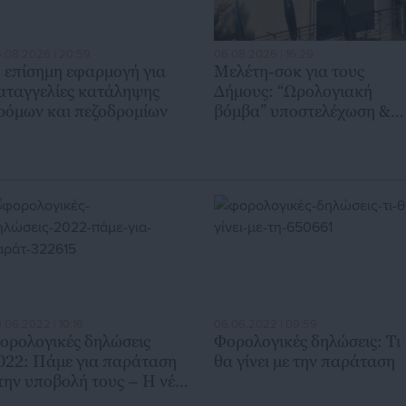
.08.2026 | 20:59
06.08.2026 | 16:29
 επίσημη εφαρμογή για
Μελέτη-σοκ για τους
αταγγελίες κατάληψης
Δήμους: “Ωρολογιακή
ρόμων και πεζοδρομίων
βόμβα” υποστελέχωση &
χρηματοδοτικό έλλειμμα
.06.2022 | 10:16
06.06.2022 | 09:59
ορολογικές δηλώσεις
Φορολογικές δηλώσεις: Τι
022: Πάμε για παράταση
θα γίνει με την παράταση
την υποβολή τους – Η νέα
μερομηνία