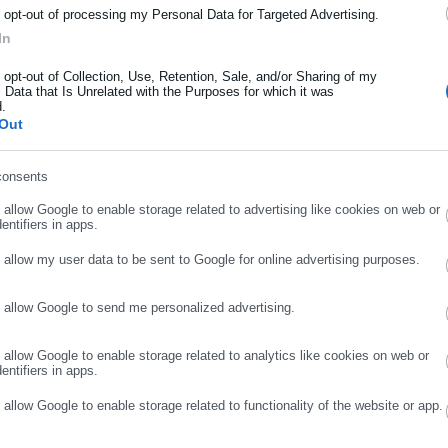
ρότητας από την Ελλάδα και όλο τον κόσμο!
o opt-out of processing my Personal Data for Targeted Advertising.
In
ήρωσε όνομα
ημέρες στην διάθεσή τους, ώστε να μην χάσουν το επίδομα, κάτι π
o opt-out of Collection, Use, Retention, Sale, and/or Sharing of my
 Data that Is Unrelated with the Purposes for which it was
d.
ήρωσε επώνυμο
Out
ογικών δηλώσεων, ο Ιούλιος θα εξελιχθεί σε εξαιρετικά βαρύ μή
ώσεων θα πρέπει να πληρωθούν και τέσσερις διαφορετικοί φόρο
consents
ρωσε email
σεις προς τα ασφαλιστικά ταμεία.
o allow Google to enable storage related to advertising like cookies on web or
entifiers in apps.
o allow my user data to be sent to Google for online advertising purposes.
o allow Google to send me personalized advertising.
ΣΥΝΕΧΙΣΤΕ ΣΤΟ WEBSITE
ΕΓΓΡΑΦΗ
o allow Google to enable storage related to analytics like cookies on web or
entifiers in apps.
o allow Google to enable storage related to functionality of the website or app.
γιώτης Θεοδωρόπουλος