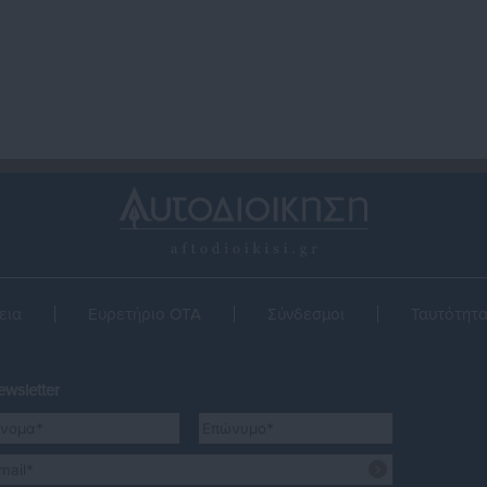
εια
Ευρετήριο ΟΤΑ
Σύνδεσμοι
Ταυτότητ
wsletter