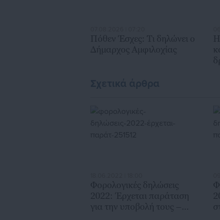
07.08.2026 | 07:20
06
Πόθεν Έσχες: Τι δηλώνει ο
Η
Δήμαρχος Αμφιλοχίας
κ
δ
Σχετικά άρθρα
18.06.2022 | 18:00
09
Φορολογικές δηλώσεις
Φ
2022: Έρχεται παράταση
2
για την υποβολή τους –
σ
Μέχρι πότε η διορία
η