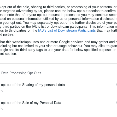
ν να τις κάνουν
o opt-out of the sale, sharing to third parties, or processing of your personal or
or targeted advertising by us, please use the below opt-out section to confirm
ease note that after your opt-out request is processed you may continue seein
ed on personal information utilized by us or personal information disclosed to
 πρέπει να σπεύσουν να υποβάλλουν φορολογική δήλωση οι
 to your opt-out. You may separately opt-out of the further disclosure of your p
υποβολή της αποτελεί προϋπόθεση για την υποβολή της αίτηση
y third parties on the IAB’s list of downstream participants. This information
us to third parties on the
IAB’s List of Downstream Participants
that may furt
ass για την λήψη του επιδόματος ύψους 18 – 600 ευρώ για το
rd parties.
that this website/app uses one or more Google services and may gather and s
ncluding but not limited to your visit or usage behaviour. You may click to gra
ogle and its third-party tags to use your data for below specified purposes in
ρώτη φορά φορολογική δήλωση και διαμένουν σε κύρια ή μισθωμέ
nt section.
ζουν σε άλλη πόλη και πληρώνουν ενοίκιο για την φοιτητική κατοικ
ίψεις στα στοιχεία της κύριας κατοικίας τους.
l Data Processing Opt Outs
ης φτώχειας επιστρέφουν στην Ελλάδα
o opt-out of the Sharing of my personal data.
In
 πλατφόρμα & για τα ΑΦΜ 7 και 8
ΡΑΦΗ NEWSLETTER
o opt-out of the Sale of my Personal Data.
ωθείτε πρώτοι για ειδήσεις και θέματα από το χώρο της Αυτοδιο
In
μόσιας διοίκησης, της εργασίας, της ασφάλισης αλλά και γενικότερ