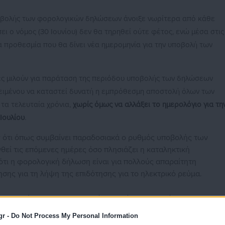
οβολής των φορολογικών δηλώσεων άνοιξε νωρίτερα από κάθε
ι ο νόμος (30 Ιουνίου) δεν θα τηρηθεί ούτε φέτος, ενώ μέσα στις
 προθεσμία που θα δίνει νέα ημερομηνία για την υποβολή των
ς μιλούν για παράταση της περιόδου υποβολής των δηλώσεων
ιμένου να καταστεί δυνατή η εμπρόθεσμη αποστολή όλων των
τα τελευταία χρόνια,
χωρίς όμως να αλλάξει το ημερολόγιο για τη
Ιουλίου
.
ν ότι όπως συμβαίνει παραδοσιακά ο ρυθμός υποβολής των
ί τις επόμενες ημέρες όσο πλησιάζει η καταληκτική
ότι η φορολογική δήλωση είναι για πολλούς απαραίτητη
σης για τη λήψη της επιδότησης για το ηλεκτρικό ρεύμα.
ργοπορημένοι» να μην χρεωθούν με πρόστιμα εκπρόθεσμης
ομικό επιτελείο ενόψει και των
πιθανών πρόωρων εκλογών
.
gr -
Do Not Process My Personal Information