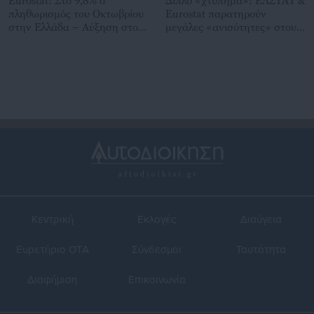
Eurostat: Στο 9,8% ο
Διπλό «χτύπημα»: ΕΛΣΤΑΤ &
πληθωρισμός του Οκτωβρίου
Eurostat παρατηρούν
στην Ελλάδα – Αύξηση στο
μεγάλες «ανισότητες» στους
10,7% για την Ευρωζώνη
Έλληνες
Κεντρική
Εκλογές
Διαύγεια
Ευρετήριο ΟΤΑ
Σύνδεσμοι
Ταυτότητα
Διαφήμιση
Επικοινωνία