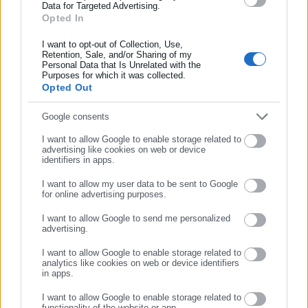
Data for Targeted Advertising.
Opted In
Συμπλήρωσε όνομα
Aftodioikisi News
I want to opt-out of Collection, Use,
Η aftodioikisi.gr είναι η βασική Διαδικτυακή πύλη για τους
Retention, Sale, and/or Sharing of my
Personal Data that Is Unrelated with the
ΟΤΑ, το Δημόσιο και την Εργασία στην Ελλάδα,
Συμπλήρωσε επώνυμο
Purposes for which it was collected.
λειτουργώντας από τον Απρίλιο του 2008 ως πηγή έγκυρης
Opted Out
και συνεχούς ροής ενημέρωσης με ειδήσεις και θέματα από
το χώρο της Αυτοδιοίκησης, της Δημόσιας Διοίκησης, της
Συμπλήρωσε email
Google consents
Εργασίας, της Ασφάλισης αλλά και γενικότερης
Περισσότερα
I want to allow Google to enable storage related to
επικαιρότητας από την Ελλάδα και όλο τον κόσμο. Τον Μάιο
advertising like cookies on web or device
identifiers in apps.
του 2010, μόλις δύο χρόνια μετά την έναρξη της λειτουργίας
Tags:
EUROSTAT,
ΕΥΡΩΖΩΝΗ,
ΠΛΗΘΩΡΙΣΜΟΣ
της τιμήθηκε με το δημοσιογραφικό Βραβείο Μπότση.
I want to allow my user data to be sent to Google
Παράλληλα, αποτελεί κόμβο αμφίδρομης επικοινωνίας
for online advertising purposes.
ΣΥΝΕΧΙΣΤΕ ΣΤΟ WEBSITE
μεταξύ πολιτικών, αιρετών της Αυτοδιοίκησης αλλά και
I want to allow Google to send me personalized
Τελευταία νέα
Δημοφιλή
επιχειρηματιών με τους πολίτες και τους εργαζόμενους στο
advertising.
ΕΓΓΡΑΦΗ
Όλα τα νέα
δημόσιο και ιδιωτικό τομέα, ενώ λειτουργεί ως δίαυλος
I want to allow Google to enable storage related to
διαδραστικής ενημέρωσης και επικοινωνίας μεταξύ της
analytics like cookies on web or device identifiers
Περιφέρειας και του Κέντρου. Καθημερινά δέχεται
in apps.
εκατοντάδες χιλιάδες επισκέψεις από εργαζόμενους στο
Προτεινόμενα άρθρα
I want to allow Google to enable storage related to
δημόσιο και ιδιωτικό τομέα, πολιτικούς, αιρετούς της
functionality of the website or app.