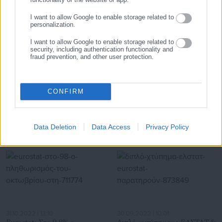
Αυτοδιοίκησης, επιχειρηματίες και, κυρίως, πολίτες που
I want to allow Google to enable storage related to
ενδιαφέρονται για τοπικά, εργασιακά, ασφαλιστικά αλλά και
personalization.
για γενικότερα θέματα της επικαιρότητας.
I want to allow Google to enable storage related to
security, including authentication functionality and
fraud prevention, and other user protection.
06.08.2026 | 16:29
06.08.2026 | 14:26
Μελέτη-σοκ για τους
Προσλήψεις 458 ατόμων σε
CONFIRM
Δήμους: “Ωρολογιακή βόμβα”
Δήμους
υποστελέχωση &
χρηματοδοτικό έλλειμμα
Σχετικά άρθρα
Data Deletion
Data Access
Privacy Policy
31.10.2022 | 13:10
30.09.2022 | 10:01