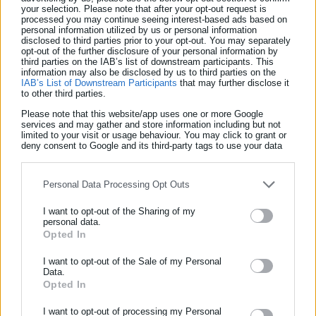
την επιβολή πλαφόν
your selection. Please note that after your opt-out request is
processed you may continue seeing interest-based ads based on
personal information utilized by us or personal information
disclosed to third parties prior to your opt-out. You may separately
opt-out of the further disclosure of your personal information by
third parties on the IAB’s list of downstream participants. This
information may also be disclosed by us to third parties on the
IAB’s List of Downstream Participants
that may further disclose it
to other third parties.
Το χαμηλότερο πληθωρισμό στην ευρωζώνη καταγράφουν η
Please note that this website/app uses one or more Google
services and may gather and store information including but not
Ισπανία (5,6%), το Λουξεμβούργο (6,2% και η Γαλλία (6,7%).
limited to your visit or usage behaviour. You may click to grant or
deny consent to Google and its third-party tags to use your data
Ο πληθωρισμός έφθασε το 9,6% στη Γερμανία και το 12,3%
for below specified purposes in below Google consent section.
στην Ιταλία.
Personal Data Processing Opt Outs
I want to opt-out of the Sharing of my
personal data.
Opted In
ΕΓΓΡΑΦΗ NEWSLETTER
Ενημερωθείτε πρώτοι για ειδήσεις και θέματα από το χώρο της
I want to opt-out of the Sale of my Personal
Data.
Αυτοδιοίκησης, της δημόσιας διοίκησης, της εργασίας, της
Opted In
ασφάλισης αλλά και γενικότερης επικαιρότητας από την Ελλάδα
και όλο τον κόσμο!
I want to opt-out of processing my Personal