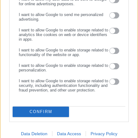
τεράστια κέρδη της. Να λοιπόν συνάδελφοι ποιοι είναι
for online advertising purposes.
ΣΥΝΕΧΙΣΤΕ ΣΤΟ WEBSITE
υπεύθυνοι για την διασπορά του ιού και πόσο υποκριτικά είναι
I want to allow Google to send me personalized
τα ευχολόγια τους για τα μέτρα που δήθεν παίρνουν για την
advertising.
ΕΓΓΡΑΦΗ
υγεία και την ασφάλεια των εργαζόμενων τους.
I want to allow Google to enable storage related to
analytics like cookies on web or device identifiers
in apps.
I want to allow Google to enable storage related to
functionality of the website or app.
Ο αγώνας για τα δικαιώματα μας δεν παίρνει αναβολή!!!
Βάζουμε LOCKDOWN στην πολιτική τους.
I want to allow Google to enable storage related to
personalization.
ΣΤΙΣ 26 ΝΟΕΜΒΡΙΟΥ ΑΠΕΡΓΟΥΜΕ,
I want to allow Google to enable storage related to
ΔΥΝΑΜΩΝΟΥΜΕ ΤΗ ΦΩΝΗ ΜΑΣ.
security, including authentication functionality and
fraud prevention, and other user protection.
ΣΥΜΜΕΤΕΧΟΥΜΕ ΣΤΗΝ ΑΠΕΡΓΙΑ ΠΟΥ ΕΧΟΥΝ ΚΥΡΗΞΕΙ
ΔΕΚΑΔΕΣ ΕΡΓΑΤΙΚΑ ΚΕΝΤΡΑ, ΟΜΟΣΠΟΝΔΙΕΣ ΚΑΙ ΣΩΜΑΤΕΙΑ
CONFIRM
ΣΕ ΙΔΙΩΤΙΚΟ ΚΑΙ ΔΗΜΟΣΙΟ ΤΟΜΕΑ.
Απαιτούμε:
Data Deletion
Data Access
Privacy Policy