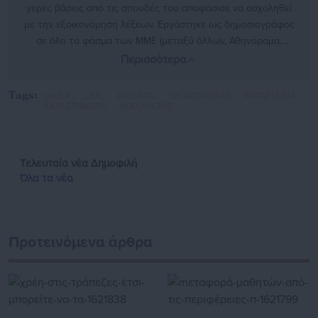
γερές βάσεις από τις σπουδές του αποφάσισε να ασχοληθεί
με την εξοικονόμηση λέξεων. Εργάστηκε ως δημοσιογράφος
σε όλο το φάσμα των ΜΜΕ (μεταξύ άλλων, Αθηνόραμα,
ραδιόφωνο και τηλεόραση του ΣΚΑΙ, STAR, Αθήνα 9.84, Flash
Περισσότερα
96, Βήμα, Καθημερινή, Μεσημβρινή, Αδέσμευτος Τύπος, City
Press και Αξία) ως εκπαιδευτικός και στη συνέχεια ως
Tags:
dept-A,
LIDL,
ΑΝΟΙΚΤΑ,
ΕΡΓΑΖΟΜΕΝΟΙ,
ΚΑΤΑΓΓΕΛΙΑ,
πολιτικός-κοινοβουλευτικός συντάκτης. Το 2008 ίδρυσε την
ΚΑΤΑΣΤΗΜΑΤΑ,
ΚΟΡΟΝΟΪΟΣ
ιστοσελίδα aftodioikisi.gr, την οποία και διευθύνει μέχρι
σήμερα. Στο πλαίσιο αυτό συνεργάστηκε με την Εφημερίδα
των Συντακτών, ενώ από το 2018 έως το 2019 παρουσίαζε
Τελευταία νέα
Δημοφιλή
στον ρ/σ «Αθήνα 984» την ομώνυμη εκπομπή. Τις ελεύθερες
Όλα τα νέα
ώρες του όταν δεν διαβάζει, δεν ταξιδεύει και δεν
συναναστρέφεται με τους ανθρώπους που αγαπά, πλάθει
ιστορίες παίζοντας με τις λέξεις. Απόρροια αυτής της
ενασχόλησής του ήταν η έκδοση, το 2015, από τις εκδόσεις
Προτεινόμενα άρθρα
«Φαρφουλάς» της συλλογής διηγημάτων «Ιστορίες με κακό
τέλος».
https://www.facebook.com/vouzasc