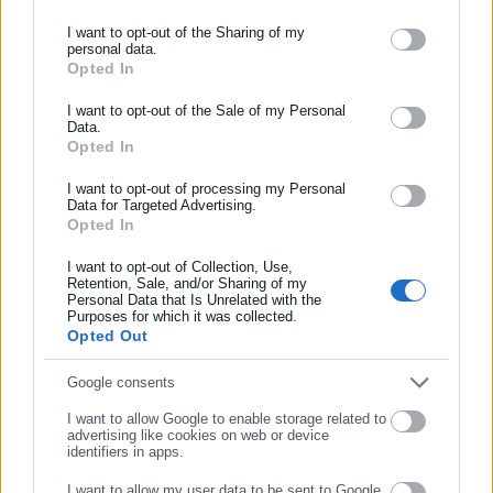
οι εργαζόμενοι σε καταστήματα στα οποία έχει υπάρξει
I want to opt-out of the Sharing of my
κρούσμα θα πρέπει να βγαίνουν σε καραντίνα 7 έως 14
personal data.
ημερών ακόμα και αν το τεστ που κάνουν βγει αρνητικό με
Opted In
ΕΓΓΡΑΦΗ NEWSLETTER
δεδομένο το ότι η επώαση του ιού γίνεται κατά μέσο όρο 5
Ενημερωθείτε πρώτοι για ειδήσεις και θέματα από το χώρο της
I want to opt-out of the Sale of my Personal
μέρες μετά την προσβολή του οργανισμού.
Data.
Αυτοδιοίκησης, της δημόσιας διοίκησης, της εργασίας, της
Opted In
ασφάλισης αλλά και γενικότερης επικαιρότητας από την Ελλάδα
Συνάδελφοι-ισσες
και όλο τον κόσμο!
I want to opt-out of processing my Personal
Data for Targeted Advertising.
Οι καταγγελίες που φθάνουν στο σωματείο μας
Opted In
Συμπλήρωσε όνομα
επιβεβαιώνουν με το πιο τραγικό τρόπο ότι τα καταστήματα
I want to opt-out of Collection, Use,
έχουν μετατραπεί σε υγειονομικές βόμβες σε χώρους
Retention, Sale, and/or Sharing of my
υπερμετάδοσης του ιού. Σε κατάστημα προσπάθησαν να
Personal Data that Is Unrelated with the
Συμπλήρωσε επώνυμο
Purposes for which it was collected.
φέρουν εργαζόμενους για δουλεία χωρίς καν να έχουν βγει τα
Opted Out
αποτελέσματα των τεστ για covid-19 (ΕΛΛΗΝΙΚΟ), ενώ σε άλλο
Συμπλήρωσε email
Google consents
κατάστημα εργαζόμενος είχε ενημερώσει τηλεφωνικά από το
μεσημέρι την εταιρεία ότι είναι θετικός (ΤΖΩΝ ΚΕΝΝΕΝΤΙ),
I want to allow Google to enable storage related to
advertising like cookies on web or device
κράτησαν το κατάστημα ανοιχτό μέχρι το κλείσιμο της ημέρας
identifiers in apps.
προκειμένου η LIDL να μη χάσει ούτε ένα ευρώ από τα
I want to allow my user data to be sent to Google