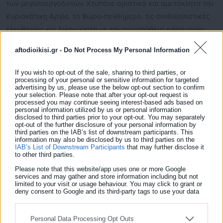
των μεγαλοεργοδοτών. Χτυπάνε οριστικά και αμετάκλητα την
Κυριακάτικη Αργία, το 8ωρο-πενθήμερο, τις συνδικαλιστικές
ελευθερίες και δικαιώματα με την προσπάθεια εφαρμογής
του νόμου για τον περιορισμό των διαδηλώσεων, ετοιμάζονται
aftodioikisi.gr -
Do Not Process My Personal Information
να αναδιαρθρώσουν το συνδικαλιστικό νόμο 1264/82 με νέο
χτύπημα και νέα εμπόδια στην συνδικαλιστική δράση των
If you wish to opt-out of the sale, sharing to third parties, or
processing of your personal or sensitive information for targeted
σωματείων.
advertising by us, please use the below opt-out section to confirm
your selection. Please note that after your opt-out request is
Συνάδελφοι-ισσες
processed you may continue seeing interest-based ads based on
personal information utilized by us or personal information
disclosed to third parties prior to your opt-out. You may separately
Η κατάσταση ‘’ δεν πάει άλλο ,,. Ζούμε καθημερινά την
opt-out of the further disclosure of your personal information by
third parties on the IAB’s list of downstream participants. This
εντατικοποίηση, την τρομοκρατία, τις κριτικές συζητήσεις και
information may also be disclosed by us to third parties on the
IAB’s List of Downstream Participants
that may further disclose it
επιπλήξεις, τα όποια υγειονομικά πρωτοκόλλα πάνε περίπατο
to other third parties.
μπροστά στην διασφάλιση των κερδών της LIDL και των
Please note that this website/app uses one or more Google
υπόλοιπων επιχειρηματικών ομίλων, πρωτοκόλλα επί της
services and may gather and store information including but not
limited to your visit or usage behaviour. You may click to grant or
ουσίας κέρδους και μη διασφάλισης της υγείας των
deny consent to Google and its third-party tags to use your data
for below specified purposes in below Google consent section.
εργαζομένων και των καταναλωτών στα Σούπερ Μάρκετ
αφού δεν διασφαλίζουν τον απαιτούμενο χρόνο στον οποίο
Personal Data Processing Opt Outs