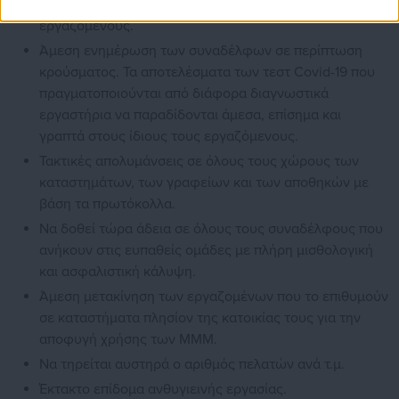
Μαζικά επαναλαμβανόμενα test δωρεάν σε όλους τους
εργαζόμενους.
Άμεση ενημέρωση των συναδέλφων σε περίπτωση
κρούσματος. Τα αποτελέσματα των τεστ Covid-19 που
πραγματοποιούνται από διάφορα διαγνωστικά
εργαστήρια να παραδίδονται άμεσα, επίσημα και
γραπτά στους ίδιους τους εργαζόμενους.
Τακτικές απολυμάνσεις σε όλους τους χώρους των
καταστημάτων, των γραφείων και των αποθηκών με
βάση τα πρωτόκολλα.
Να δοθεί τώρα άδεια σε όλους τους συναδέλφους που
ανήκουν στις ευπαθείς ομάδες με πλήρη μισθολογική
και ασφαλιστική κάλυψη.
Άμεση μετακίνηση των εργαζομένων που το επιθυμούν
σε καταστήματα πλησίον της κατοικίας τους για την
αποφυγή χρήσης των ΜΜΜ.
Να τηρείται αυστηρά ο αριθμός πελατών ανά τ.μ.
Έκτακτο επίδομα ανθυγιεινής εργασίας.