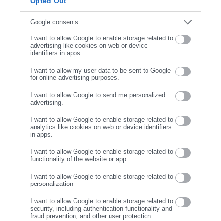
Opted Out
Συμπλήρωσε email
Google consents
Τελευταία νέα
Δημοφιλή
I want to allow Google to enable storage related to
advertising like cookies on web or device
Όλα τα νέα
identifiers in apps.
I want to allow my user data to be sent to Google
for online advertising purposes.
ΣΥΝΕΧΙΣΤΕ ΣΤΟ WEBSITE
Προτεινόμενα άρθρα
I want to allow Google to send me personalized
advertising.
ΕΓΓΡΑΦΗ
I want to allow Google to enable storage related to
analytics like cookies on web or device identifiers
in apps.
I want to allow Google to enable storage related to
functionality of the website or app.
03.08.2026 | 14:37
03.08.2026 | 12:54
I want to allow Google to enable storage related to
Χορήγηση νέου voucher για
Ξεκινούν οι αιτήσεις για
personalization.
παιδιά με αναπηρία,
1.055 θέσεις στις Σχολές
I want to allow Google to enable storage related to
αναπτυξιακή καθυστέρηση ή
Τουρισμού
security, including authentication functionality and
διαταραχή
fraud prevention, and other user protection.