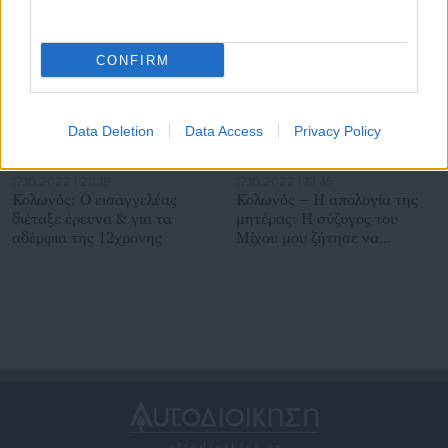
Σχετικά άρθρα
CONFIRM
Data Deletion
Data Access
Privacy Policy
17.10.2022 | 20:18
17.10.2022 | 19:45
Κολωνός: Ο εισαγγελέας
Κολωνός – Η απολογία της
διέταξε έρευνα & για τα
μητέρας: Η σύζυγος του
αδέρφια της 12χρονης
Μίχου μου ζήτησε να
υπογράψω ότι δεν θα κάνω
καταγγελία και με
δωροδόκησε