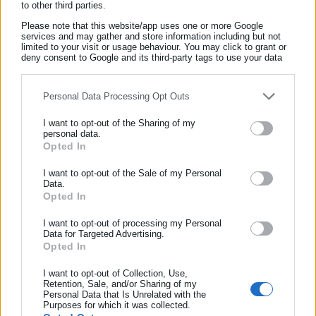
to other third parties.
σόμπες, υγραέριο
Please note that this website/app uses one or more Google
services and may gather and store information including but not
Θεσσαλονίκη: Ανήλικα παιδιά απειλούν και
limited to your visit or usage behaviour. You may click to grant or
deny consent to Google and its third-party tags to use your data
χτυπούν οδηγούς ταξί
for below specified purposes in below Google consent section.
Personal Data Processing Opt Outs
I want to opt-out of the Sharing of my
personal data.
Opted In
ΕΓΓΡΑΦΗ NEWSLETTER
Διαβάστε ακόμη:
Ενημερωθείτε πρώτοι για ειδήσεις και θέματα από το χώρο της
I want to opt-out of the Sale of my Personal
Data.
Κολωνός – Η απολογία της μητέρας: Η σύζυγος του Μίχου μου
Αυτοδιοίκησης, της δημόσιας διοίκησης, της εργασίας, της
Opted In
ζήτησε να υπογράψω ότι δεν θα κάνω καταγγελία και με
ασφάλισης αλλά και γενικότερης επικαιρότητας από την Ελλάδα
και όλο τον κόσμο!
δωροδόκησε
I want to opt-out of processing my Personal
Data for Targeted Advertising.
Opted In
Συμπλήρωσε όνομα
I want to opt-out of Collection, Use,
Retention, Sale, and/or Sharing of my
Personal Data that Is Unrelated with the
Συμπλήρωσε επώνυμο
Purposes for which it was collected.
Tags:
12ΧΡΟΝΗ,
ΑΝΤΡΑΣ,
ΑΥΤΟΒΟΥΛΩΣ,
ΓΑΔΑ