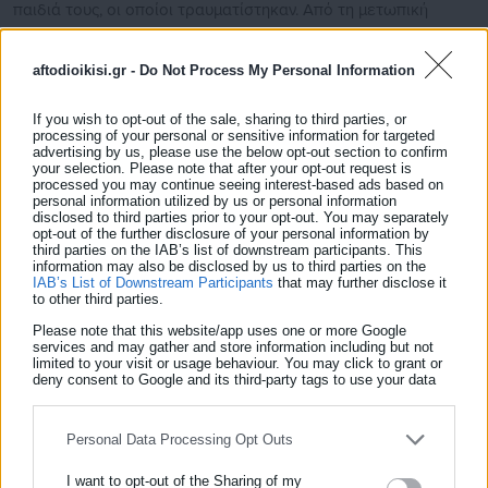
παιδιά τους, οι οποίοι τραυματίστηκαν. Από τη μετωπική
σύγκρουση, που έγινε έξω από τον οικισμό Παλαιοχωρίου,
τραυματίστηκε επίσης και ο 51χρονος οδηγός του δεύτερου
aftodioikisi.gr -
Do Not Process My Personal Information
αυτοκινήτου
If you wish to opt-out of the sale, sharing to third parties, or
Στο μπροστινό κάθισμα μαζί με την μητέρα
processing of your personal or sensitive information for targeted
advertising by us, please use the below opt-out section to confirm
του το 3χρονο
your selection. Please note that after your opt-out request is
processed you may continue seeing interest-based ads based on
personal information utilized by us or personal information
Παράλληλα, σύμφωνα με πληροφορίες που έχουν γίνει
disclosed to third parties prior to your opt-out. You may separately
opt-out of the further disclosure of your personal information by
γνωστές, το παιδί βρισκόταν στη θέση του συνοδηγού στην
third parties on the IAB’s list of downstream participants. This
information may also be disclosed by us to third parties on the
αγκαλιά της μητέρας του, γεγονός που επίσης εξετάζεται στο
IAB’s List of Downstream Participants
that may further disclose it
πλαίσιο της προανάκρισης.
to other third parties.
Please note that this website/app uses one or more Google
services and may gather and store information including but not
limited to your visit or usage behaviour. You may click to grant or
deny consent to Google and its third-party tags to use your data
for below specified purposes in below Google consent section.
Την προανάκριση για τα αίτια και τις συνθήκες του
δυστυχήματος διενεργεί το Τμήμα Τροχαίας Καβάλας.
Personal Data Processing Opt Outs
I want to opt-out of the Sharing of my