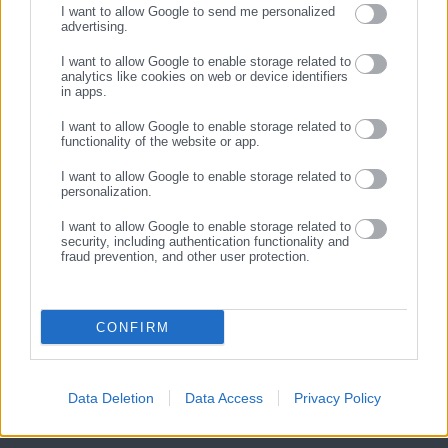
Ν/σ υδάτων: «Ντρίμπλα »
Πάνω από 45.000 στρέμματα
I want to allow Google to send me personalized
advertising.
Παπασταύρου -Πρώτα
στάχτη στο Ρέθυμνο – Χωρίς
ΕΓΓΡΑΦΗ
απέκλεισε δημάρχους, μετά
τέλος η καταστροφή (εικόνα)
I want to allow Google to enable storage related to
τους άκουσε “επιλεκτικά”
analytics like cookies on web or device identifiers
Σχετικά άρθρα
in apps.
I want to allow Google to enable storage related to
functionality of the website or app.
I want to allow Google to enable storage related to
personalization.
I want to allow Google to enable storage related to
security, including authentication functionality and
fraud prevention, and other user protection.
11.04.2026 | 16:45
12.04.2026 | 09:29
Καβάλα: Τροχαίο δυστύχημα
Καβάλα: Υπό διερεύνηση τα
με 3χρονο παιδί στην Εθνική
αίτια του δυστυχήματος με
θύμα 3χρονο παιδί
CONFIRM
Data Deletion
Data Access
Privacy Policy