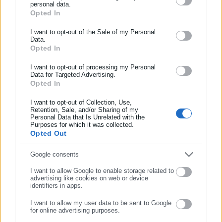
personal data.
Opted In
ΕΓΓΡΑΦΗ NEWSLETTER
Ενημερωθείτε πρώτοι για ειδήσεις και θέματα από το χώρο της
I want to opt-out of the Sale of my Personal
Tags:
ΚΑΒΑΛΑ,
ΤΡΟΧΑΙΟ
Data.
Αυτοδιοίκησης, της δημόσιας διοίκησης, της εργασίας, της
Opted In
ασφάλισης αλλά και γενικότερης επικαιρότητας από την Ελλάδα
και όλο τον κόσμο!
I want to opt-out of processing my Personal
Data for Targeted Advertising.
Τελευταία νέα
Δημοφιλή
Opted In
Συμπλήρωσε όνομα
Όλα τα νέα
I want to opt-out of Collection, Use,
Retention, Sale, and/or Sharing of my
Personal Data that Is Unrelated with the
Συμπλήρωσε επώνυμο
Purposes for which it was collected.
Προτεινόμενα άρθρα
Opted Out
Συμπλήρωσε email
Google consents
I want to allow Google to enable storage related to
advertising like cookies on web or device
identifiers in apps.
I want to allow my user data to be sent to Google
for online advertising purposes.
ΣΥΝΕΧΙΣΤΕ ΣΤΟ WEBSITE
30.07.2026 | 23:08
30.07.2026 | 20:28