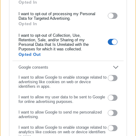
Opted In
ασφάλισης αλλά και γενικότερης επικαιρότητας από την Ελλάδα
και όλο τον κόσμο!
I want to opt-out of processing my Personal
Data for Targeted Advertising.
Opted In
Συμπλήρωσε όνομα
I want to opt-out of Collection, Use,
Retention, Sale, and/or Sharing of my
Personal Data that Is Unrelated with the
Συμπλήρωσε επώνυμο
Aftodioikisi News
Purposes for which it was collected.
Η aftodioikisi.gr είναι η βασική Διαδικτυακή πύλη για τους
Opted Out
ΟΤΑ, το Δημόσιο και την Εργασία στην Ελλάδα,
Συμπλήρωσε email
Google consents
λειτουργώντας από τον Απρίλιο του 2008 ως πηγή έγκυρης
και συνεχούς ροής ενημέρωσης με ειδήσεις και θέματα από
I want to allow Google to enable storage related to
το χώρο της Αυτοδιοίκησης, της Δημόσιας Διοίκησης, της
advertising like cookies on web or device
identifiers in apps.
Εργασίας, της Ασφάλισης αλλά και γενικότερης
Περισσότερα
επικαιρότητας από την Ελλάδα και όλο τον κόσμο. Τον Μάιο
I want to allow my user data to be sent to Google
for online advertising purposes.
του 2010, μόλις δύο χρόνια μετά την έναρξη της λειτουργίας
Tags:
ΑΦΑΝΤΟΥ,
ΡΟΔΟΣ,
ΤΡΟΧΑΙΟ
ΣΥΝΕΧΙΣΤΕ ΣΤΟ WEBSITE
της τιμήθηκε με το δημοσιογραφικό Βραβείο Μπότση.
I want to allow Google to send me personalized
Παράλληλα, αποτελεί κόμβο αμφίδρομης επικοινωνίας
advertising.
ΕΓΓΡΑΦΗ
μεταξύ πολιτικών, αιρετών της Αυτοδιοίκησης αλλά και
I want to allow Google to enable storage related to
Τελευταία νέα
Δημοφιλή
επιχειρηματιών με τους πολίτες και τους εργαζόμενους στο
analytics like cookies on web or device identifiers
Όλα τα νέα