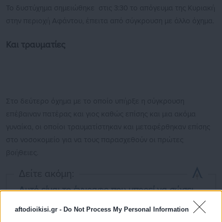
Το δυστύχημα σημειώθηκε στις 3:30 το απόγευμα της Κυριακή
στην περιοχή Αφάντου, έπειτα από σύγκρουση με άλλο όχημα.
Και τραυματίες
Στο δεύτερο όχημα με το οποίο υπήρξε η σύγκρουση
επέβαιναν πατέρας και γιος καθώς επίσης και μια ακόμα
γυναίκα, οι οποίοι τραυματίστηκαν και μεταφέρθηκαν επίσης
στο νοσοκομείο για να τους παρασχεθούν οι πρώτες
βοήθειες.
Δείτε ακόμη:
Αυτό είναι το έγγραφο που μπορεί να σώσει
έναν από πρόστιμο 350 ευρώ
aftodioikisi.gr -
Do Not Process My Personal Information