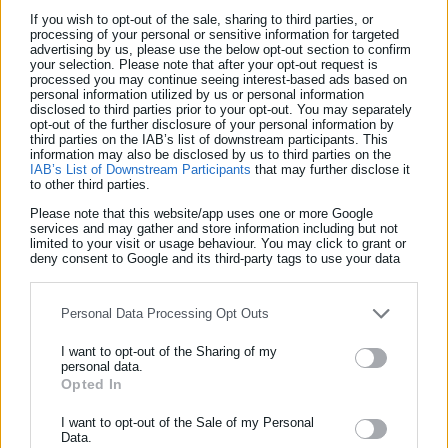
Ευρυτανία: Πεζοπόροι βρήκανε όλμο του Β'
If you wish to opt-out of the sale, sharing to third parties, or
Π.Π.
processing of your personal or sensitive information for targeted
advertising by us, please use the below opt-out section to confirm
your selection. Please note that after your opt-out request is
processed you may continue seeing interest-based ads based on
personal information utilized by us or personal information
Ο οδηγός του δεύτερου αυτοκινήτου, μετά την παροχή των
disclosed to third parties prior to your opt-out. You may separately
opt-out of the further disclosure of your personal information by
πρώτων βοηθειών από τους γιατρούς, κρατείται από τους
third parties on the IAB’s list of downstream participants. This
αστυνομικούς της τροχαίας Ρόδου, καθώς σε βάρος που έχει
information may also be disclosed by us to third parties on the
IAB’s List of Downstream Participants
that may further disclose it
ασκηθεί ποινική δίωξη και αναμένεται αύριο το μεσημέρι να
to other third parties.
οδηγηθεί στην αρμόδια εισαγγελική αρχή.
Please note that this website/app uses one or more Google
services and may gather and store information including but not
limited to your visit or usage behaviour. You may click to grant or
deny consent to Google and its third-party tags to use your data
for below specified purposes in below Google consent section.
Έρευνα για τα ακριβή αίτια του θανατηφόρου τροχαίου
Personal Data Processing Opt Outs
διενεργεί το τμήμα Τροχαίας Ρόδου.
I want to opt-out of the Sharing of my
personal data.
Opted In
ΕΓΓΡΑΦΗ NEWSLETTER
Ενημερωθείτε πρώτοι για ειδήσεις και θέματα από το χώρο της
I want to opt-out of the Sale of my Personal
Data.
Αυτοδιοίκησης, της δημόσιας διοίκησης, της εργασίας, της