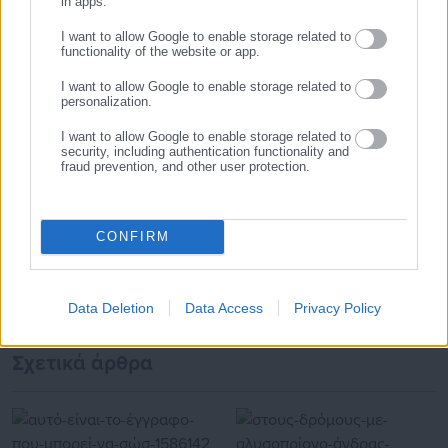
in apps.
δημόσιο και ιδιωτικό τομέα, ενώ λειτουργεί ως δίαυλος
διαδραστικής ενημέρωσης και επικοινωνίας μεταξύ της
I want to allow Google to enable storage related to
Περιφέρειας και του Κέντρου. Καθημερινά δέχεται
functionality of the website or app.
εκατοντάδες χιλιάδες επισκέψεις από εργαζόμενους στο
Προτεινόμενα άρθρα
I want to allow Google to enable storage related to
δημόσιο και ιδιωτικό τομέα, πολιτικούς, αιρετούς της
personalization.
Αυτοδιοίκησης, επιχειρηματίες και, κυρίως, πολίτες που
I want to allow Google to enable storage related to
ενδιαφέρονται για τοπικά, εργασιακά, ασφαλιστικά αλλά και
security, including authentication functionality and
για γενικότερα θέματα της επικαιρότητας.
fraud prevention, and other user protection.
CONFIRM
28.07.2026 | 10:29
28.07.2026 | 09:00
Πρόεδρος ΑΣΕΠ σε
Το νέο πρόγραμμα
aftodioikisi.gr: Έρχονται
επαναχρησιμοποίησης
Data Deletion
Data Access
Privacy Policy
τέσσερις προκηρύξεις,
λυμάτων απαντά στο ζήτημα
επίσπευση προσλήψεων &
της λειψυδρίας στο Ηράκλειο
γραπτός διαγωνισμός
Σχετικά άρθρα